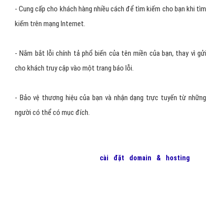
- Cung cấp cho khách hàng nhiều cách để tìm kiếm cho bạn khi tìm
kiếm trên mạng Internet.
- Nắm bắt lỗi chính tả phổ biến của tên miền của bạn, thay vì gửi
cho khách truy cập vào một trang báo lỗi.
- Bảo vệ thương hiệu của bạn và nhận dạng trực tuyến từ những
người có thể có mục đích.
Để bắt đầu chiến dịch
cài đặt domain & hosting
cho
website
của bạn, hãy liên hệ với
VietAds
để chúng tôi có thể
giúp bạn cài đặt,quảng cáo với chi phí thấp nhất, hiệu quả
mang lại lớn nhất!