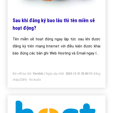
Sau khi đăng ký bao lâu thì tên miền sẽ
hoạt động?
Tên miền sẽ hoạt động ngay lập tức sau khi được
đăng ký trên mạng Internet với điều kiện được khai
báo đúng các bản ghi Web Hosting và Email ngay lúc
đăng ký.
Bài viết tạo bởi:
VietAds
| Ngày cập nhật:
2024-12-31 20:40:19
|
Đăng
nhập
(2089) - No Audio