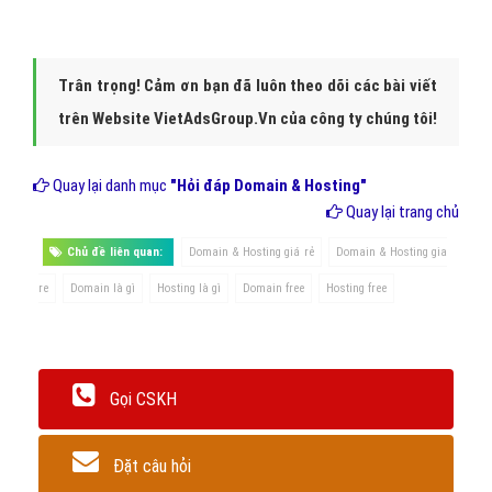
Trân trọng! Cảm ơn bạn đã luôn theo dõi các bài viết
trên Website VietAdsGroup.Vn của công ty chúng tôi!
Quay lại danh mục
"Hỏi đáp Domain & Hosting"
Quay lại trang chủ
Chủ đề liên quan:
Domain & Hosting giá rẻ
Domain & Hosting gia
re
Domain là gì
Hosting là gì
Domain free
Hosting free
Gọi CSKH
Đặt câu hỏi