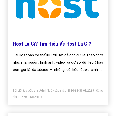
Host Là Gì? Tìm Hiểu Về Host Là Gì?
Tại Host bạn có thể lưu trữ tất cả các dữ liệu bao gồm
như: mã nguồn, hình ảnh, video và cơ sở dữ liệu ( hay
còn gọi là database – những dữ liệu được sinh ra
trong quá trình bạn sử dụng wordpress như các post,
page)
Bài viết tạo bởi:
VietAds
| Ngày cập nhật:
2024-12-30 03:20:19
|
Đăng
nhập
(1960) - No Audio