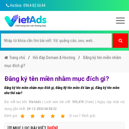
Hotline: 0964 82 6644
Trang chủ
Hỏi đáp Domain & Hosting
Đăng ký tên miền nhằm
mục đích gì?
Đăng ký tên miền nhằm mục đích gì?
Đăng ký tên miền nhằm mục đích gì, Đăng Ký tên miền để làm gì, đăng ký tên miền
như thế nào?
Bài viết tạo bởi:
VietAds
| Lượt xem bài viết:
593,470
(View) | Ngày cập nhật nội
dung gần nhất:
29-12-2024 06:58:22
Ðánh giá:
1
2
3
4
5
(
5
sao
7
đánh giá)
MỤC LỤC BÀI VIẾT
[HIỆN]