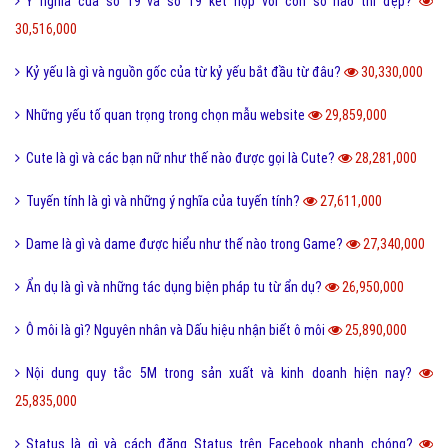
Ý nghĩa của số 19 và số 19 kết hợp với con số nào thì đẹp?
30,516,000
Kỷ yếu là gì và nguồn gốc của từ kỷ yếu bắt đầu từ đâu?
30,330,000
Những yếu tố quan trọng trong chọn mẫu website
29,859,000
Cute là gì và các bạn nữ như thế nào được gọi là Cute?
28,281,000
Tuyến tính là gì và những ý nghĩa của tuyến tính?
27,611,000
Dame là gì và dame được hiểu như thế nào trong Game?
27,340,000
Ẩn dụ là gì và những tác dụng biện pháp tu từ ẩn dụ?
26,950,000
Ô môi là gì? Nguyên nhân và Dấu hiệu nhận biết ô môi
25,890,000
Nội dung quy tắc 5M trong sản xuất và kinh doanh hiện nay?
25,835,000
Status là gì và cách đăng Status trên Facebook nhanh chóng?