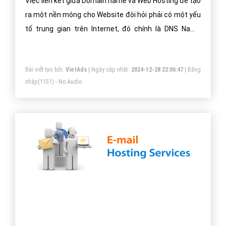
Việc liên kết giữa Domain name và Web Hosting để tạo
ra một nền móng cho Website đòi hỏi phải có một yếu
tố trung gian trên Internet, đó chính là DNS Name
Servers (các máy chủ phân giải tên)
Bài viết tạo bởi:
VietAds
| Ngày cập nhật:
2024-12-28 22:06:47
|
Đăng
nhập
(1151) - No Audio