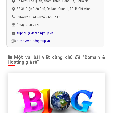
Số 6/25 Thổ Quan, Khâm Thiên, Đống Đa, TP.Hà Nội
Số 36 Điện Biên Phủ, Đa Kao, Quận 1, TP.Hồ Chí Minh
0964 82 6644 - (024) 6658 7378
(024) 6658 7378
support@vietadsgroup.vn
https://vietadsgroup.vn
Một vài bài viết cùng chủ đề "Domain &
Hosting giá rẻ"