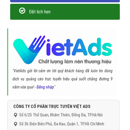
Đặt lịch hẹn
"VietAds gửi lời cảm ơn tới quý khách hàng đã luôn tin dùng
dịch vụ quảng cáo trực tuyến hiệu quả suốt chặng đường 9
năm vừa qua! -
Đăng nhập
"
CÔNG TY CỔ PHẦN TRỰC TUYẾN VIỆT ADS
Số 6/25 Thổ Quan, Khâm Thiên, Đống Đa, TP.Hà Nội
Số 36 Điện Biên Phủ, Đa Kao, Quận 1, TP.Hồ Chí Minh