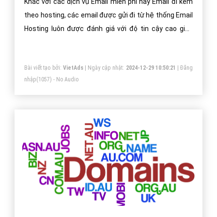
Khác với các dịch vụ Email miễn phí hay Email đi kèm
theo hosting, các email được gửi đi từ hệ thống Email
Hosting luôn được đánh giá với độ tin cậy cao giúp
email luôn được gửi vào Inbox.
Bài viết tạo bởi:
VietAds
| Ngày cập nhật:
2024-12-29 10:50:21
|
Đăng
nhập
(1057) - No Audio