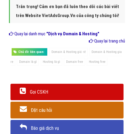
Trân trọng! Cảm ơn bạn đã luôn theo dõi các bài viết
trên Website VietAdsGroup.Vn của công ty chúng tôi!
Quay lại danh mục
"Dịch vụ Domain & Hosting"
Quay lại trang chủ
Chủ đề liên quan:
Domain & Hosting giá rẻ
Domain & Hosting gia
re
Domain là gì
Hosting là gì
Domain free
Hosting free
Gọi CSKH
Đặt câu hỏi
Báo giá dịch vụ