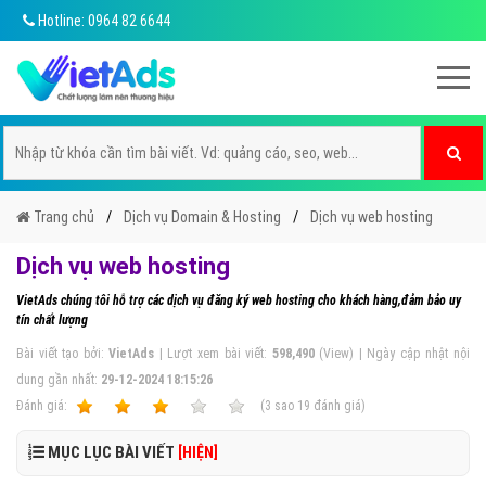
Hotline: 0964 82 6644
Trang chủ
Dịch vụ Domain & Hosting
Dịch vụ web hosting
Dịch vụ web hosting
VietAds chúng tôi hỗ trợ các dịch vụ đăng ký web hosting cho khách hàng,đảm bảo uy
tín chất lượng
Bài viết tạo bởi:
VietAds
| Lượt xem bài viết:
598,490
(View) | Ngày cập nhật nội
dung gần nhất:
29-12-2024 18:15:26
Ðánh giá:
1
2
3
4
5
(
3
sao
19
đánh giá)
MỤC LỤC BÀI VIẾT
[HIỆN]