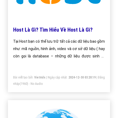
Host Là Gì? Tìm Hiểu Về Host Là Gì?
Tại Host bạn có thể lưu trữ tất cả các dữ liệu bao gồm
như: mã nguồn, hình ảnh, video và cơ sở dữ liệu ( hay
còn gọi là database – những dữ liệu được sinh ra
trong quá trình bạn sử dụng wordpress như các post,
page)
Bài viết tạo bởi:
VietAds
| Ngày cập nhật:
2024-12-30 03:20:19
|
Đăng
nhập
(1960) - No Audio