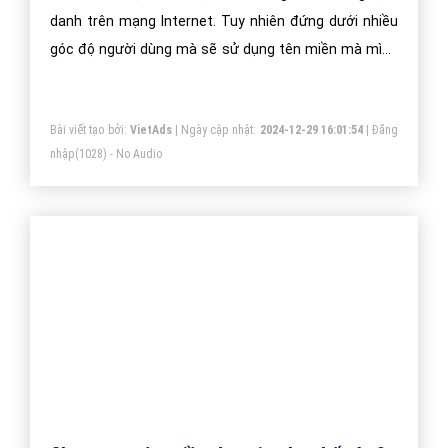
Bài viết tạo bởi:
VietAds
| Ngày cập nhật:
2024-12-29 23:22:30
|
Đăng
nhập
(1046) - No Audio
Tác dụng của tên miền
Tên miền được hiểu một cách đơn giản là những định