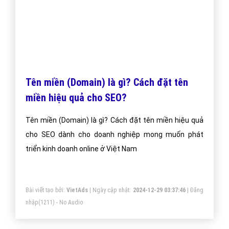
Domain là gì? Domain Name là gì?
Domain "Tên Miền" là định danh của website trên
Internet. Domain thường gắn kèm với tên công ty và
thương hiệu của doanh nghiệp. Domain là duy nhất và
được cấp phát cho chủ thể nào đăng ký trước.
Bài viết tạo bởi:
VietAds
| Ngày cập nhật:
2024-12-30 18:32:57
|
Đăng
nhập
(1226) - No Audio