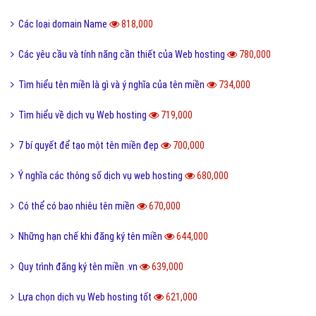
Quảng cáo Cốc Cốc hiệu quả
Quảng cáo Zalo chuyên nghiệp
Định nghĩa
Nghĩa là gì
Phần mềm ứng dụng hay
Bài viết xem nhiều cùng chuyên mục
Tác dụng của tên miền
1,028,000
Cách Chuyển Hướng Tên Miền Từ WWW sang NON WWW?
984,000