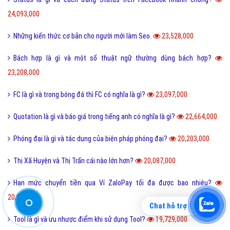
Ý nghĩa của số 19 và số 19 kết hợp với con số nào thì đẹp?
30,514,000
Kỷ yếu là gì và nguồn gốc của từ kỷ yếu bắt đầu từ đâu?
30,328,000
Những yếu tố quan trọng trong chọn mẫu website
29,858,000
Cute là gì và các bạn nữ như thế nào được gọi là Cute?
28,271,000
Tuyến tính là gì và những ý nghĩa của tuyến tính?
27,605,000
Dame là gì và dame được hiểu như thế nào trong Game?
27,336,000
Ẩn dụ là gì và những tác dụng biện pháp tu từ ẩn dụ?
26,949,000
Ô môi là gì? Nguyên nhân và Dấu hiệu nhận biết ô môi
25,887,000
Nội dung quy tắc 5M trong sản xuất và kinh doanh hiện nay?
Chat hỗ trợ
25,833,000