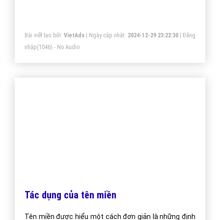
email luôn được gửi vào Inbox.
Bài viết tạo bởi:
VietAds
| Ngày cập nhật:
2024-12-29 10:50:21
|
Đăng
nhập
(1057) - No Audio
Đăng ký tên miền có quy tắc gì?
Quy tắc đăng ký tên miền như thế nào?