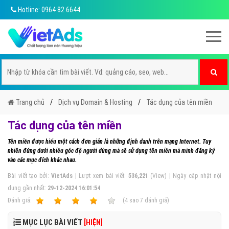
Hotline: 0964 82 6644
Trang chủ
Dịch vụ Domain & Hosting
Tác dụng của tên miền
Tác dụng của tên miền
Tên miền được hiểu một cách đơn giản là những định danh trên mạng Internet. Tuy
nhiên đứng dưới nhiều góc độ người dùng mà sẽ sử dụng tên miền mà mình đăng ký
vào các mục đích khác nhau.
Bài viết tạo bởi:
VietAds
| Lượt xem bài viết:
536,221
(View) | Ngày cập nhật nội
dung gần nhất:
29-12-2024 16:01:54
Ðánh giá:
1
2
3
4
5
(
4
sao
7
đánh giá)
MỤC LỤC BÀI VIẾT
[HIỆN]