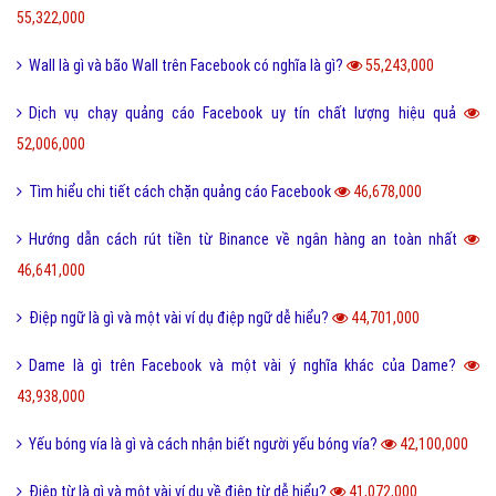
Thiết kế Website chuẩn SEO thân thiện dễ dùng tại Việt Ads
719,089,000
Tìm hiểu về quảng cáo Google Ads cho doanh nghiệp?
427,673,000
Một vài ví dụ về điệp cấu trúc là gì dễ hiểu?
125,296,000
I love you 3000 là gì và những ý nghĩa I love you 3000?
87,700,000
Các bước triển khai dịch vụ quảng cáo Google như thế nào?
80,136,000
Tuyển 03 chuyên viên SEO Website đã có kinh nghiệm năm 2020
71,836,000
Honey là gì và có nên gọi người yêu là Honey không?
65,466,000
Sự khác biệt giữa File cứng và File mềm là gì?
63,737,000
Quảng cáo Facebook là gì? Các hình thức quảng cáo Facebook?