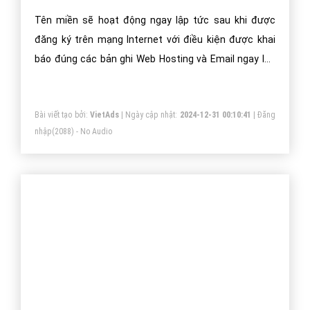
support@vietadsgroup.vn
https://vietadsgroup.vn
Một vài bài viết cùng chủ đề "Domain &
Hosting giá rẻ"
Sau khi đăng ký bao lâu thì tên miền sẽ
hoạt động?