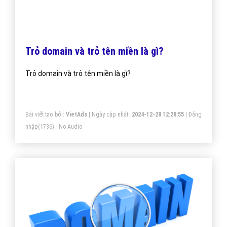
Host Là Gì? Tìm Hiểu Về Host Là Gì?
Tại Host bạn có thể lưu trữ tất cả các dữ liệu bao gồm
như: mã nguồn, hình ảnh, video và cơ sở dữ liệu ( hay
còn gọi là database – những dữ liệu được sinh ra
trong quá trình bạn sử dụng wordpress như các post,
page)
Bài viết tạo bởi:
VietAds
| Ngày cập nhật:
2024-12-30 03:20:19
|
Đăng
nhập
(1960) - No Audio