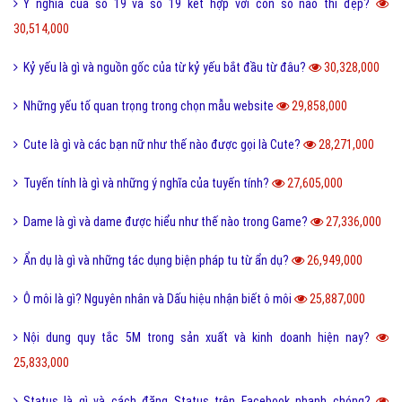
Điệp từ là gì và một vài ví dụ về điệp từ dễ hiểu?
41,072,000
Màu nước là gì và cách làm tan màu nước bị khô hiệu quả?
40,269,000
Tarot là gì và những điều về bói Tarot có thể bạn chưa biết?
38,886,000
Như thế nào thì được gọi là chảnh và sang chảnh?
36,720,000
Thơ mới là gì và phong trào thơ mới hiện nay như thế nào?
36,540,000
Sống ảo là gì? Biểu hiện và Thực trạng sống ảo của giới trẻ hiện nay
33,937,000
Hướng dẫn thanh toán phí quảng cáo tại Việt Ads
31,350,000
Tomboy là gì và hiểu như thế nào cho đúng về Tomboy?
31,137,000