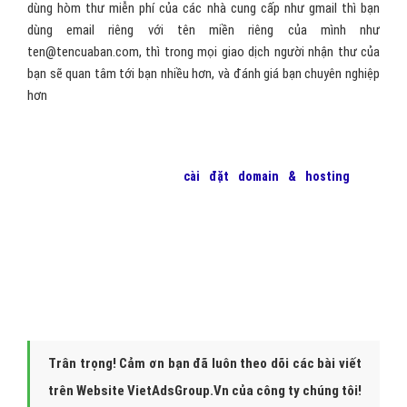
Hiện nay có rất nhiều bạn bán quần áo, hay đồ ăn... đã sử dụng
facebook , thậm chí lập fanpage riêng, hay google+ hay blogspot
để đăng sản phẩm giới thiệu nhanh chóng tới bạn bè và nhóm cộng
đồng mạng. Tuy nhiên đường dẫn tới các trang facebook hay
google+ hay blogspot quá dài và có thể khó nhớ. Vậy thật đơn giản
với tên miền riêng bạn đã sở hữu, bạn có thể lập lệnh redirect tên
miền đó về địa chỉ facebook hay blog hay trang google+ hoặc
trang cộng đồng khác của bạn... Điều này sẽ khiến khách hàng /
bạn bè / đối tượng bạn muốn nhắm tới chỉ cần nhớ tên miền riêng
của bạn thay vì địa chì dài và khó gõ trên thanh công cụ nhập địa
chỉ website.
Tên miền dùng cho mục đích dùng mail liên hệ riêng
Việc dùng email theo tên miền riêng của bạn sẽ khiến bạn trở lên
chuyên nghiệp hơn trong các mối giao dịch thư điện tử. Thay vì bạn