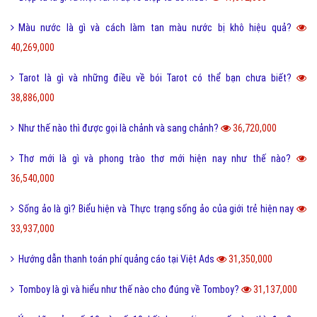
55,322,000
Wall là gì và bão Wall trên Facebook có nghĩa là gì?
55,243,000
Dịch vụ chạy quảng cáo Facebook uy tín chất lượng hiệu quả
52,006,000
Tìm hiểu chi tiết cách chặn quảng cáo Facebook
46,678,000
Hướng dẫn cách rút tiền từ Binance về ngân hàng an toàn nhất
46,641,000
Điệp ngữ là gì và một vài ví dụ điệp ngữ dễ hiểu?
44,701,000
Dame là gì trên Facebook và một vài ý nghĩa khác của Dame?
43,938,000
Yếu bóng vía là gì và cách nhận biết người yếu bóng vía?
42,100,000