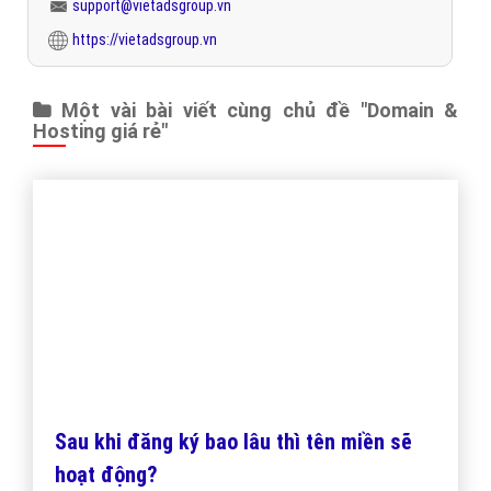
"VietAds gửi lời cảm ơn tới quý khách hàng đã luôn tin dùng
dịch vụ quảng cáo trực tuyến hiệu quả suốt chặng đường 9
năm vừa qua! -
Đăng nhập
"
CÔNG TY CỔ PHẦN TRỰC TUYẾN VIỆT ADS
Số 6/25 Thổ Quan, Khâm Thiên, Đống Đa, TP.Hà Nội
Số 36 Điện Biên Phủ, Đa Kao, Quận 1, TP.Hồ Chí Minh
0964 82 6644 - (024) 6658 7378
(024) 6658 7378