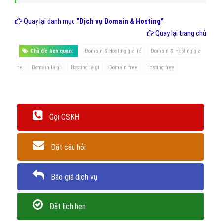
dùng hòm thư miễn phí của các nhà cung cấp như gmail thì bạn
dùng email riêng với tên miền riêng của mình như
ten@tencuaban.com, thì trong mọi giao dịch người nhận thư của
bạn sẽ quan tâm tới bạn nhiều hơn, và đánh giá bạn chuyên nghiệp
hơn
Để bắt đầu chiến dịch
cài đặt domain & hosting
cho
website
của bạn, hãy liên hệ với
VietAds
để chúng tôi có thể
giúp bạn cài đặt,quảng cáo với chi phí thấp nhất, hiệu quả
mang lại lớn nhất!
Trân trọng! Cảm ơn bạn đã luôn theo dõi các bài viết
trên Website VietAdsGroup.Vn của công ty chúng tôi!