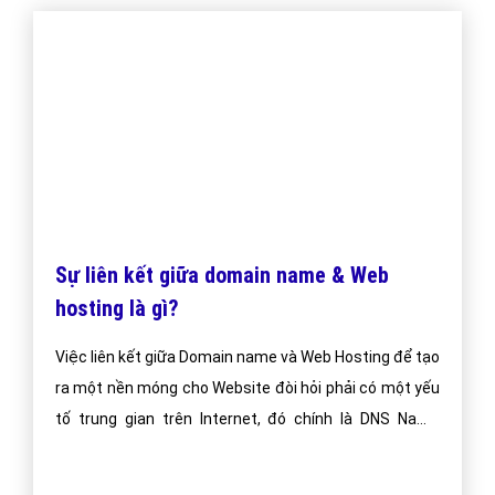
Tên miền (Domain) là gì? Cách đặt tên
miền hiệu quả cho SEO?
Tên miền (Domain) là gì? Cách đặt tên miền hiệu quả
cho SEO dành cho doanh nghiệp mong muốn phát
triển kinh doanh online ở Việt Nam
Bài viết tạo bởi:
VietAds
| Ngày cập nhật:
2024-12-29 03:37:46
|
Đăng
nhập
(1211) - No Audio