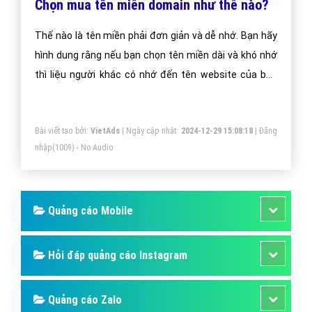
danh trên mạng Internet. Tuy nhiên đứng dưới nhiều
góc độ người dùng mà sẽ sử dụng tên miền mà mình
đăng ký vào các mục đích khác nhau.
Bài viết tạo bởi:
VietAds
| Ngày cập nhật:
2024-12-29 16:01:54
|
Đăng
nhập
(1028) - No Audio