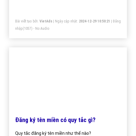
Bài viết tạo bởi:
VietAds
| Ngày cập nhật:
2024-12-28 22:06:47
|
Đăng
nhập
(1151) - No Audio
Tìm Hiểu Về Dịch vụ Email Hosting Là Gì?
Khác với các dịch vụ Email miễn phí hay Email đi kèm
theo hosting, các email được gửi đi từ hệ thống Email
Hosting luôn được đánh giá với độ tin cậy cao giúp