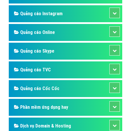
Chọn mua tên miền domain như thế nào?
Thế nào là tên miền phải đơn giản và dễ nhớ. Bạn hãy
hình dung rằng nếu bạn chọn tên miền dài và khó nhớ
thì liệu người khác có nhớ đến tên website của bạn
không?
Bài viết tạo bởi:
VietAds
| Ngày cập nhật:
2024-12-29 15:08:18
|
Đăng
nhập
(1009) - No Audio
Quảng cáo Mobile
Hỏi đáp quảng cáo Instagram
Quảng cáo Zalo