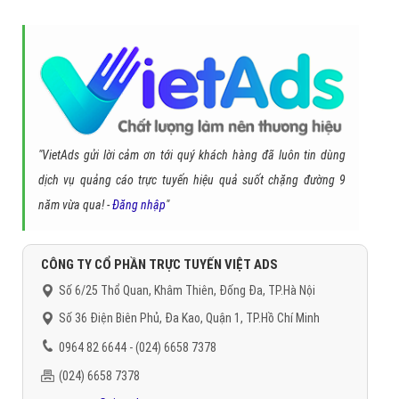
Quay lại danh mục
"Dịch vụ Domain & Hosting"
Quay lại trang chủ
Chủ đề liên quan:
Domain & Hosting giá rẻ
Domain & Hosting gia
re
Domain là gì
Hosting là gì
Domain free
Hosting free
Gọi CSKH
Đặt câu hỏi
Báo giá dịch vụ
Đặt lịch hẹn