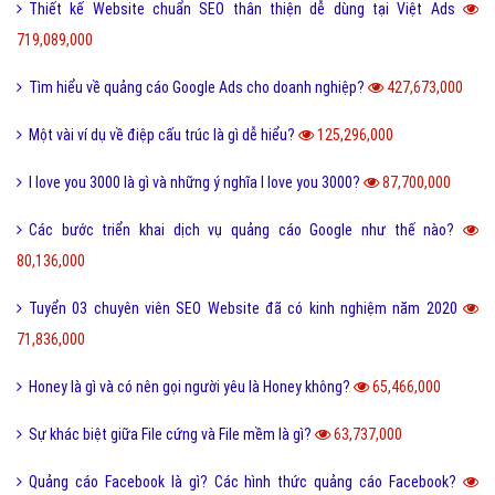
Domain chứa dấu gạch ngang tốt hay xấu
572,000
Cách bảo vệ tên miền hiệu quả
566,000
Ảnh hưởng của tên miền và hosting quốc gia với Google
563,000
Những việc nên và không nên khi chọn web hosting
557,000
Tìm hiểu hoạt động của web hosting
549,000
Tại sao không thể làm web hosting riêng cho site của mình
538,000
Làm thế nào để chọn một web hosting thật tốt?
508,000
Lợi thế khi sử dụng tên miền VN
492,000
Lỗi 404 là gì? Những cách khắc phục lỗi 404 là gì?
5,018,229,000
FAQ là gì và câu hỏi thường gặp FAQ có quan trọng Website?
802,489,000