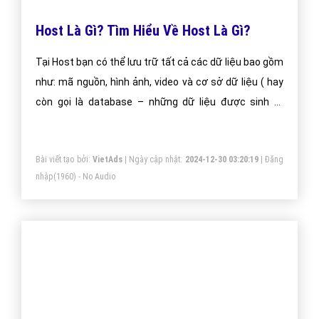
Tên miền sẽ hoạt động ngay lập tức sau khi được
đăng ký trên mạng Internet với điều kiện được khai
báo đúng các bản ghi Web Hosting và Email ngay lúc
đăng ký.
Bài viết tạo bởi:
VietAds
| Ngày cập nhật:
2024-12-31 00:10:41
|
Đăng
nhập
(2088) - No Audio