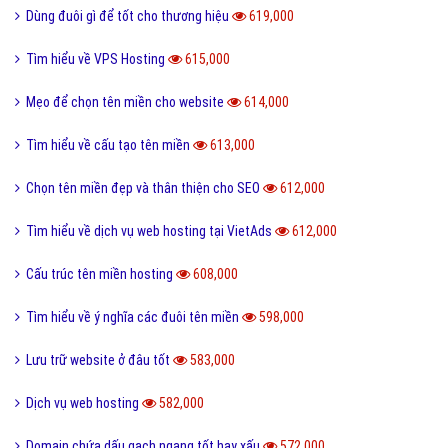
Các loại domain Name
818,000
Các yêu cầu và tính năng cần thiết của Web hosting
780,000
Tìm hiểu tên miền là gì và ý nghĩa của tên miền
734,000
Tìm hiểu về dịch vụ Web hosting
719,000
7 bí quyết để tạo một tên miền đẹp
700,000
Ý nghĩa các thông số dịch vụ web hosting
680,000
Có thể có bao nhiêu tên miền
670,000
Những hạn chế khi đăng ký tên miền
644,000
Quy trình đăng ký tên miền .vn
639,000
Lựa chọn dịch vụ Web hosting tốt
621,000