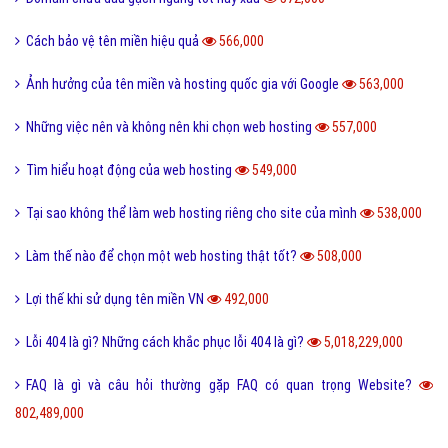
Dùng đuôi gì để tốt cho thương hiệu
619,000
Tìm hiểu về VPS Hosting
615,000
Mẹo để chọn tên miền cho website
614,000
Tìm hiểu về cấu tạo tên miền
613,000
Chọn tên miền đẹp và thân thiện cho SEO
612,000
Tìm hiểu về dịch vụ web hosting tại VietAds
612,000
Cấu trúc tên miền hosting
608,000
Tìm hiểu về ý nghĩa các đuôi tên miền
598,000
Lưu trữ website ở đâu tốt
583,000
Dịch vụ web hosting
582,000