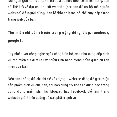
Nếu bạn muốn có một trang web và mọi người biết tới bạn, thì
trước tiên bạn cần có mã nguồn website (việc này bạn có thể thuê
đơn vị thiết kế phần mềm website làm hộ), và thuê 1 dịch vụ lưu
trữ website tại các đơn vị cung cấp lưu trữ dữ liệu trực tuyến (Như
FPT, PAVietNam, NhanHoa, MatBao, TenTen... và có thể thuê lưu
trữ web thông qua đơn vị thiết kế web), rồi cuối cùng bạn đăng ký
một tên miền riêng để sử dụng cho website của bạn.
Nói ngắn gọn hơn đó là, khi bạn đã sở hữu một tên miền riêng, bạn
có thể trỏ về địa chỉ lưu trữ website (nơi bạn đã có bộ mã nguồn
website) để người dùng/ bạn bè/khách hàng có thể truy cập được
trang web của bạn.
Tên miền chỉ dẫn về các trang cộng đồng, blog, facebook,
google+ ...
Tuy nhiên với công nghệ ngày càng tiến bộ, các nhà cung cấp dịch
vụ tên miền đã đưa ra rất nhiều tính năng trong phần quản trị tên