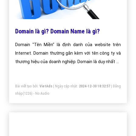
Trỏ domain và trỏ tên miền là gì?
Trỏ domain và trỏ tên miền là gì?
Bài viết tạo bởi:
VietAds
| Ngày cập nhật:
2024-12-28 12:28:55
|
Đăng
nhập
(1736) - No Audio