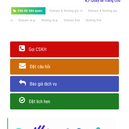
Quay lại trang chủ
Chủ đề liên quan:
Domain & Hosting giá rẻ
Domain & Hosting gia
re
Domain là gì
Hosting là gì
Domain free
Hosting free
Gọi CSKH
Đặt câu hỏi
Báo giá dịch vụ
Đặt lịch hẹn