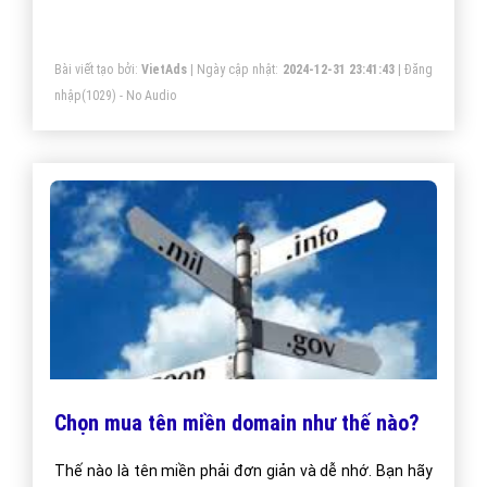
đăng ký vào các mục đích khác nhau.
Bài viết tạo bởi:
VietAds
| Ngày cập nhật:
2024-12-31 23:41:43
|
Đăng
nhập
(1029) - No Audio
Chọn mua tên miền domain như thế nào?
Thế nào là tên miền phải đơn giản và dễ nhớ. Bạn hãy