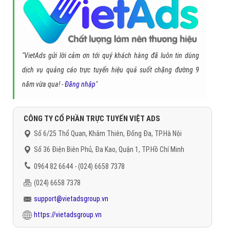
"VietAds gửi lời cảm ơn tới quý khách hàng đã luôn tin dùng
dịch vụ quảng cáo trực tuyến hiệu quả suốt chặng đường 9
năm vừa qua! -
Đăng nhập
"
CÔNG TY CỔ PHẦN TRỰC TUYẾN VIỆT ADS
Số 6/25 Thổ Quan, Khâm Thiên, Đống Đa, TP.Hà Nội
Số 36 Điện Biên Phủ, Đa Kao, Quận 1, TP.Hồ Chí Minh
0964 82 6644 - (024) 6658 7378
(024) 6658 7378
support@vietadsgroup.vn
https://vietadsgroup.vn