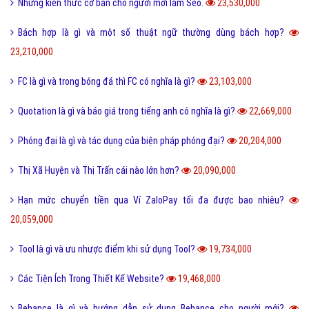
Những kiến thức cơ bản cho người mới làm Seo.
23,530,000
Bách hợp là gì và một số thuật ngữ thường dùng bách hợp?
23,210,000
FC là gì và trong bóng đá thì FC có nghĩa là gì?
23,103,000
Quotation là gì và báo giá trong tiếng anh có nghĩa là gì?
22,669,000
Phóng đại là gì và tác dụng của biện pháp phóng đại?
20,204,000
Thị Xã Huyện và Thị Trấn cái nào lớn hơn?
20,090,000
Hạn mức chuyển tiền qua Ví ZaloPay tối đa được bao nhiêu?
20,059,000
Tool là gì và ưu nhược điểm khi sử dụng Tool?
19,734,000
Các Tiện Ích Trong Thiết Kế Website?
19,468,000
Behance là gì và hướng dẫn sử dụng Behance cho người mới?