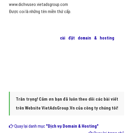
www.dichvuseo.vietadsgroup.com
Được coi là những tên miền thứ cấp.
Để bắt đầu chiến dịch
cài đặt domain & hosting
cho
website
của bạn, hãy liên hệ với
VietAds
để chúng tôi có thể
giúp bạn cài đặt,quảng cáo với chi phí thấp nhất, hiệu quả
mang lại lớn nhất!
Trân trọng! Cảm ơn bạn đã luôn theo dõi các bài viết
trên Website VietAdsGroup.Vn của công ty chúng tôi!
Quay lại danh mục
"Dịch vụ Domain & Hosting"