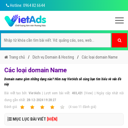
Hotline: 0964 82 6644
Trang chủ
Dịch vụ Domain & Hosting
Các loại domain Name
Các loại domain Name
Domain name gồm những dạng nào? Hôm nay VietAds sẽ cùng bạn tìm hiểu về vấn đề
này
Bài viết tạo bởi:
VietAds
| Lượt xem bài viết:
403,421
(View) | Ngày cập nhật nội
dung gần nhất:
28-12-2024 19:28:27
Ðánh giá:
1
2
3
4
5
(
4
sao
11
đánh giá)
MỤC LỤC BÀI VIẾT
[HIỆN]