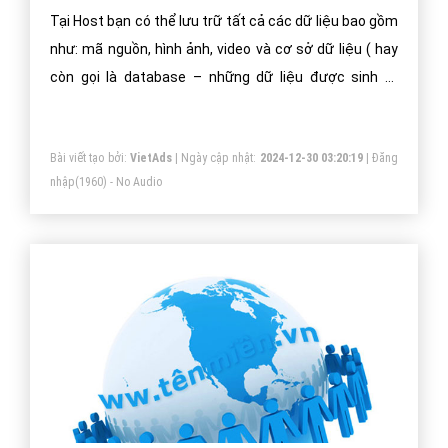
Tại Host bạn có thể lưu trữ tất cả các dữ liệu bao gồm
như: mã nguồn, hình ảnh, video và cơ sở dữ liệu ( hay
còn gọi là database – những dữ liệu được sinh ra
trong quá trình bạn sử dụng wordpress như các post,
page)
Bài viết tạo bởi:
VietAds
| Ngày cập nhật:
2024-12-30 03:20:19
|
Đăng
nhập
(1960) - No Audio