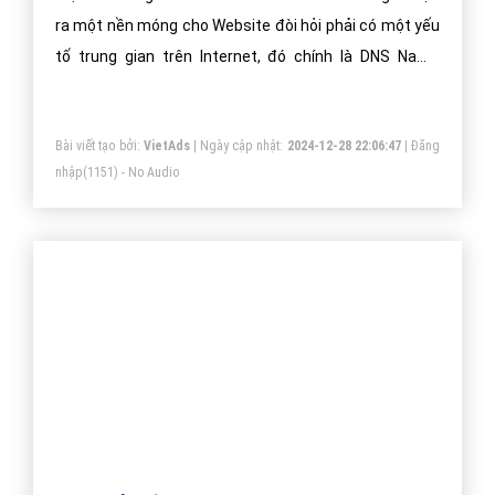
ra một nền móng cho Website đòi hỏi phải có một yếu
tố trung gian trên Internet, đó chính là DNS Name
Servers (các máy chủ phân giải tên)
Bài viết tạo bởi:
VietAds
| Ngày cập nhật:
2024-12-28 22:06:47
|
Đăng
nhập
(1151) - No Audio