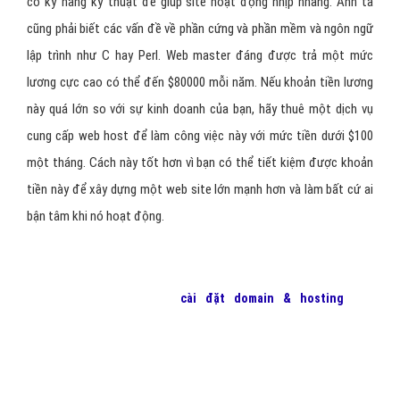
có kỹ năng kỹ thuật để giúp site hoạt động nhịp nhàng. Anh ta
cũng phải biết các vấn đề về phần cứng và phần mềm và ngôn ngữ
lập trình như C hay Perl. Web master đáng được trả một mức
lương cực cao có thể đến $80000 mỗi năm. Nếu khoản tiền lương
này quá lớn so với sự kinh doanh của bạn, hãy thuê một dịch vụ
cung cấp web host để làm công việc này với mức tiền dưới $100
một tháng. Cách này tốt hơn vì bạn có thể tiết kiệm được khoản
tiền này để xây dựng một web site lớn mạnh hơn và làm bất cứ ai
bận tâm khi nó hoạt động.
Để bắt đầu chiến dịch
cài đặt domain & hosting
cho
website
của bạn, hãy liên hệ với
VietAds
để chúng tôi có thể
giúp bạn cài đặt,quảng cáo với chi phí thấp nhất, hiệu quả
mang lại lớn nhất!