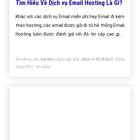
Tìm Hiểu Về Dịch vụ Email Hosting Là Gì?
Khác với các dịch vụ Email miễn phí hay Email đi kèm
theo hosting, các email được gửi đi từ hệ thống Email
Hosting luôn được đánh giá với độ tin cậy cao giúp
email luôn được gửi vào Inbox.
Bài viết tạo bởi:
VietAds
| Ngày cập nhật:
2024-12-29 10:50:21
|
Đăng
nhập
(1057) - No Audio