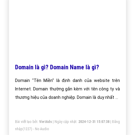
Domain là gì? Domain Name là gì?
Domain "Tên Miền" là định danh của website trên
Internet. Domain thường gắn kèm với tên công ty và
thương hiệu của doanh nghiệp. Domain là duy nhất và
được cấp phát cho chủ thể nào đăng ký trước.
Bài viết tạo bởi:
VietAds
| Ngày cập nhật:
2024-12-31 15:07:38
|
Đăng
nhập
(1227) - No Audio