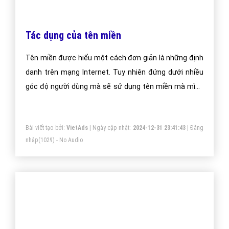
Tác dụng của tên miền
Tên miền được hiểu một cách đơn giản là những định
danh trên mạng Internet. Tuy nhiên đứng dưới nhiều
góc độ người dùng mà sẽ sử dụng tên miền mà mình
đăng ký vào các mục đích khác nhau.
Bài viết tạo bởi:
VietAds
| Ngày cập nhật:
2024-12-31 23:41:43
|
Đăng
nhập
(1029) - No Audio