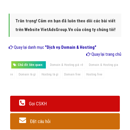
Trân trọng! Cảm ơn bạn đã luôn theo dõi các bài viết
trên Website VietAdsGroup.Vn của công ty chúng tôi!
Quay lại danh mục
"Dịch vụ Domain & Hosting"
Quay lại trang chủ
Chủ đề liên quan:
Domain & Hosting giá rẻ
Domain & Hosting gia
re
Domain là gì
Hosting là gì
Domain free
Hosting free
Gọi CSKH
Đặt câu hỏi