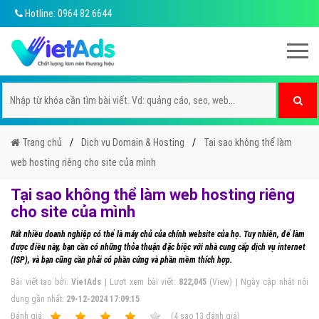
Hotline: 0964 82 6644
Trang chủ
Dịch vụ Domain & Hosting
Tại sao không thể làm
web hosting riêng cho site của mình
Tại sao không thể làm web hosting riêng
cho site của mình
Rất nhiều doanh nghiệp có thể là máy chủ của chính website của họ. Tuy nhiên, để làm
được điều này, bạn cần có những thỏa thuận đặc biệc với nhà cung cấp dịch vụ internet
(ISP), và bạn cũng cần phải có phần cứng và phần mềm thích hợp.
Bài viết tạo bởi:
VietAds
| Lượt xem bài viết:
822,045
(View) | Ngày cập nhật nội
dung gần nhất:
29-12-2024 17:09:15
Ðánh giá:
1
2
3
4
5
(
4
sao
13
đánh giá)