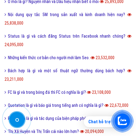
Ô môi là gì? Nguyên nhân và Dấu hiệu nhận biết ô môi
25,893,000
Nội dung quy tắc 5M trong sản xuất và kinh doanh hiện nay?
25,838,000
Status là gì và cách đăng Status trên Facebook nhanh chóng?
24,095,000
Những kiến thức cơ bản cho người mới làm Seo.
23,532,000
Bách hợp là gì và một số thuật ngữ thường dùng bách hợp?
23,211,000
FC là gì và trong bóng đá thì FC có nghĩa là gì?
23,108,000
Quotation là gì và báo giá trong tiếng anh có nghĩa là gì?
22,672,000
Phóng đại là gì và tác dụng của biện pháp phóng đại?
20,209,000
Chat hỗ trợ
Thị Xã Huyện và Thị Trấn cái nào lớn hơn?
20,094,000