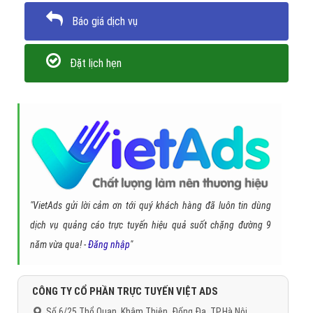
Báo giá dịch vụ
Đặt lịch hẹn
"VietAds gửi lời cảm ơn tới quý khách hàng đã luôn tin dùng
dịch vụ quảng cáo trực tuyến hiệu quả suốt chặng đường 9
năm vừa qua! -
Đăng nhập
"
CÔNG TY CỔ PHẦN TRỰC TUYẾN VIỆT ADS
Số 6/25 Thổ Quan, Khâm Thiên, Đống Đa, TP.Hà Nội