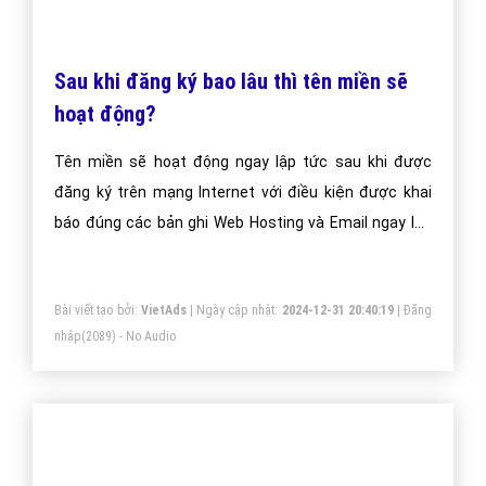
Sau khi đăng ký bao lâu thì tên miền sẽ
hoạt động?
Tên miền sẽ hoạt động ngay lập tức sau khi được
đăng ký trên mạng Internet với điều kiện được khai
báo đúng các bản ghi Web Hosting và Email ngay lúc
đăng ký.
Bài viết tạo bởi:
VietAds
| Ngày cập nhật:
2024-12-31 20:40:19
|
Đăng
nhập
(2089) - No Audio