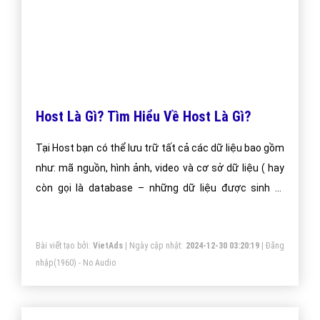
Host Là Gì? Tìm Hiểu Về Host Là Gì?
Tại Host bạn có thể lưu trữ tất cả các dữ liệu bao gồm
như: mã nguồn, hình ảnh, video và cơ sở dữ liệu ( hay
còn gọi là database – những dữ liệu được sinh ra
trong quá trình bạn sử dụng wordpress như các post,
page)
Bài viết tạo bởi:
VietAds
| Ngày cập nhật:
2024-12-30 03:20:19
|
Đăng
nhập
(1960) - No Audio