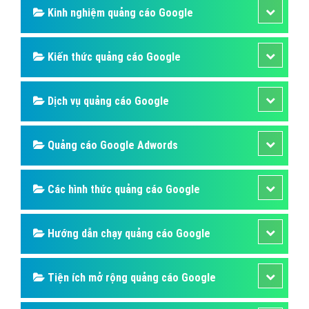
Tiện Ích Mở Rộng Quảng Cáo Google
Website bán khẩu trang y tế
Tiện ích mở rộng quảng cáo google Website bán khẩu
trang y tế là phần mở rộng cung cấp thêm tiện ích cho
người dùng, mục đích để người dùng có nhiều lý do
hơn để chọn quảng cáo của bạn.
Bài viết tạo bởi:
VietAds
| Ngày cập nhật:
2024-12-29 22:56:36
|
Đăng