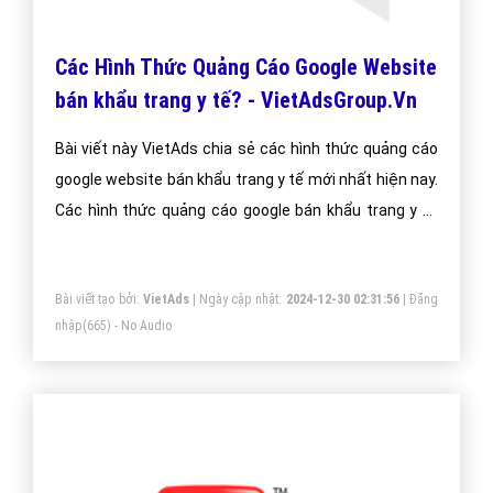
Quảng cáo Google Web bán khẩu trang y
tế - VietAdsGroup.Vn
Công Ty VietAds quảng cáo Google chuyên lĩnh vực
bán khẩu trang y tế uy tín, chuyên nghiệp, hiệu quả.
Chúng đôi sẽ đưa trang Web bán khẩu trang y tế của
công ty bạn lên vị trí đầu Google khi người dùng tìm
kiếm từ khóa Google bán khẩu trang y tế.
Bài viết tạo bởi:
VietAds
| Ngày cập nhật:
2024-12-28 12:21:34
|
Đăng
nhập
(707) - No Audio