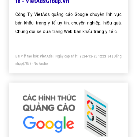
VietAdsGroup.Vn
Thiết kế website bán khẩu trang y tế tại công ty
VietAds luôn đảm bảo uy tín, chuyên nghiệp, hiệu quả.
Chúng tôi luôn báo giá thiết kế web bán khẩu trang y tế
tối ưu, mang lại giá trị cao nhất cho khách hàng.
Bài viết tạo bởi:
VietAds
| Ngày cập nhật:
2024-12-29 10:57:01
|
Đăng
nhập
(734) - No Audio