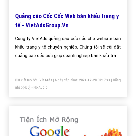
Quảng cáo Zalo lĩnh vực bán khẩu trang y
tế - VietAdsGroup.Vn
Công ty VietAds quảng cáo Zalo cho website bán khẩu
trang y tế chuyên nghiệp. Chúng tôi sẽ cài đặt quảng
Zalo giúp doanh nghiệp bán khẩu trang y tế một cách
tối ưu hiệu quả nhất. Mang đến khách hàng cho doanh
nghiệp bán khẩu trang y tế khi sử dụng ứng dụng Zalo.
Bài viết tạo bởi:
VietAds
| Ngày cập nhật:
2024-12-29 07:03:37
|
Đăng
nhập
(461) - No Audio