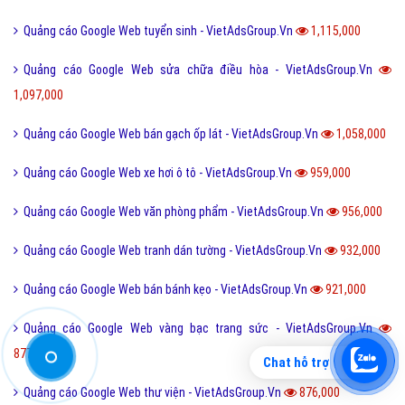
Tiện ích mở rộng quảng cáo Google
Hỏi đáp Google
Bài viết xem nhiều cùng chuyên mục
Quảng cáo Google Web bỉm tã cho em bé - VietAdsGroup.Vn
3,430,000
Quảng cáo Google Web xe Đạp Điện - VietAdsGroup.Vn
2,047,000
Quảng cáo Google Web bán phụ kiện ô tô - VietAdsGroup.Vn
1,655,000
Quảng cáo Google Web học tiếng anh - VietAdsGroup.Vn
1,298,000
Chat hỗ trợ
Quảng cáo Google Web bán hoa điện hoa - VietAdsGroup.Vn