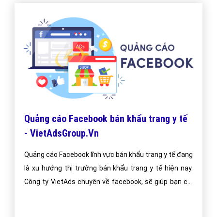
"VietAds gửi lời cảm ơn tới quý khách hàng đã luôn tin dùng
dịch vụ quảng cáo trực tuyến hiệu quả suốt chặng đường 9
năm vừa qua! -
Đăng nhập
"
CÔNG TY CỔ PHẦN TRỰC TUYẾN VIỆT ADS
Số 6/25 Thổ Quan, Khâm Thiên, Đống Đa, TP.Hà Nội
Số 36 Điện Biên Phủ, Đa Kao, Quận 1, TP.Hồ Chí Minh
0964 82 6644 - (024) 6658 7378
(024) 6658 7378
support@vietadsgroup.vn
https://vietadsgroup.vn