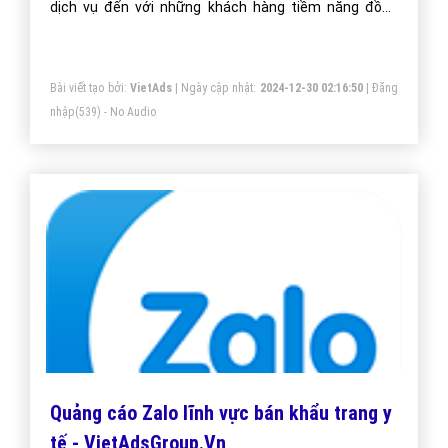
Website, sẽ giúp bạn tối ưu Website bán khẩu trang y
tế chuẩn SEO, đưa website của bạn lên trang nhất
Google theo từ khóa hiệu quả.
Bài viết tạo bởi:
VietAds
| Ngày cập nhật:
2024-12-28 09:22:29
|
Đăng
nhập
(571) - No Audio
Dịch Vụ Quảng Cáo Website bán khẩu