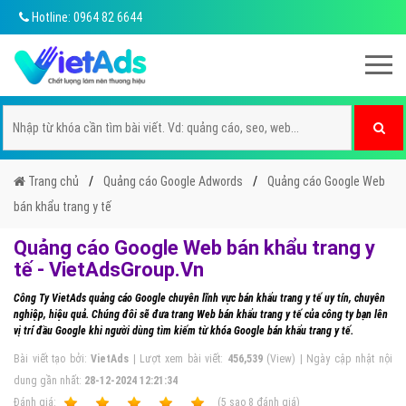
Hotline: 0964 82 6644
Trang chủ
Quảng cáo Google Adwords
Quảng cáo Google Web
bán khẩu trang y tế
Quảng cáo Google Web bán khẩu trang y
tế - VietAdsGroup.Vn
Công Ty VietAds quảng cáo Google chuyên lĩnh vực bán khẩu trang y tế uy tín, chuyên
nghiệp, hiệu quả. Chúng đôi sẽ đưa trang Web bán khẩu trang y tế của công ty bạn lên
vị trí đầu Google khi người dùng tìm kiếm từ khóa Google bán khẩu trang y tế.
Bài viết tạo bởi:
VietAds
| Lượt xem bài viết:
456,539
(View) | Ngày cập nhật nội
dung gần nhất:
28-12-2024 12:21:34
Ðánh giá:
1
2
3
4
5
(
5
sao
8
đánh giá)