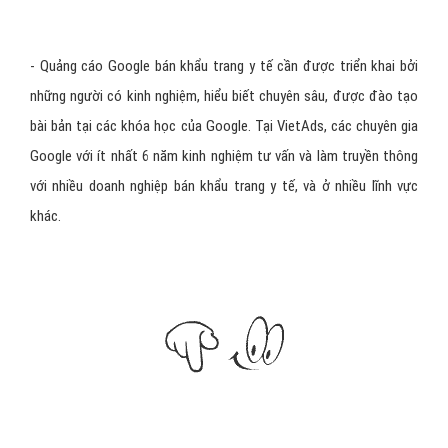
thời gian.
Hoàn lại chi phí
còn lại nếu không đúng như cam kết!
Thống lĩnh TOP đầu xếp hạng
website của bạn ngay hôm nay
- Được khách hàng có nhu cầu bán khẩu trang y tế thấy vào
đúng thời điểm họ đang tìm kiếm trên Google
những thứ bạn
cung cấp. Giúp tăng doanh số, giảm chi phí quảng cáo bán khẩu
trang y tế.