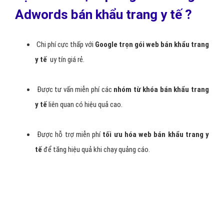
- Đưa
Quảng cáo Google Adwords bán khẩu trang y tế
của bạn
lên Google ngay hôm nay tại Hà Nội, Hà Nội, Hồ Chí Minh, Miền
Bắc, Miền Trung, Miền Nam,… Việt Nam,
Được khách hàng có
nhu cầu bán khẩu trang y tế thấy vào đúng thời điểm
họ
đang tìm kiếm trên Google về bán khẩu trang y tế mà bạn cung
cấp. Và chỉ thanh toán khi khách hàng nhấp để truy cập trang web
bán khẩu trang y tế hoặc gọi cho bạn.
Lợi ích khi bạn quảng cáo Google
Adwords bán khẩu trang y tế ?
Chi phí cực thấp với
Google trọn gói web bán khẩu trang