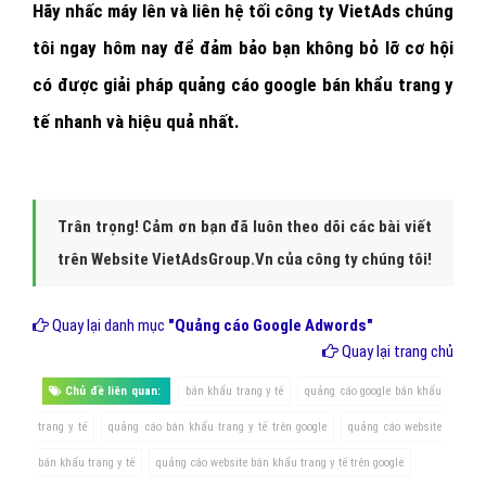
- Quảng cáo Google bán khẩu trang y tế cần được triển khai bởi
những người có kinh nghiệm, hiểu biết chuyên sâu, được đào tạo
bài bản tại các khóa học của Google. Tại VietAds, các chuyên gia
Google với ít nhất 6 năm kinh nghiệm tư vấn và làm truyền thông
với nhiều doanh nghiệp bán khẩu trang y tế, và ở nhiều lĩnh vực
khác.