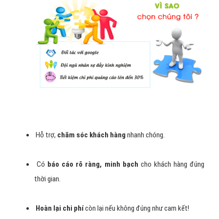
Lý do bạn nên chọn VietAds
quảng cáo google bán khẩu trang
y tế?
Cam kết
hiển thị 24/24 đúng với yêu cầu
của khách
hàng.
Duy trì
vị trí ổn định của mẫu quảng bán khẩu trang y
tế
cáo trên Top.
Có phương án
điều chỉnh, nâng cấp để quảng cáo bán
khẩu trang y tế hiệu quả nhất
.
Luôn luôn
nâng cao điểm chất lượng
cho từ khóa