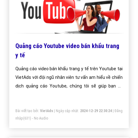
Các Hình Thức Quảng Cáo Google Website
bán khẩu trang y tế? - VietAdsGroup.Vn
Bài viết này VietAds chia sẻ các hình thức quảng cáo
google website bán khẩu trang y tế mới nhất hiện nay.
Các hình thức quảng cáo google bán khẩu trang y tế
luôn được chúng tôi cập nhật thường xuyên để đem
đến kiến thức cho doanh nghiệp bán khẩu trang y tế
Bài viết tạo bởi:
VietAds
| Ngày cập nhật:
2024-12-30 02:31:56
|
Đăng
nhập
(665) - No Audio