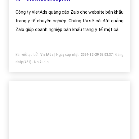
trang y tế Online - VietAdsGroup.Vn
Dịch vụ quảng cáo Website bán khẩu trang y tế Online
là dịch vụ này nhằm quảng bá thương hiệu, sản phẩm,
dịch vụ đến với những khách hàng tiềm năng đồng
thời kích thích hành vi mua hàng của họ.
Bài viết tạo bởi:
VietAds
| Ngày cập nhật:
2024-12-30 02:16:50
|
Đăng
nhập
(539) - No Audio