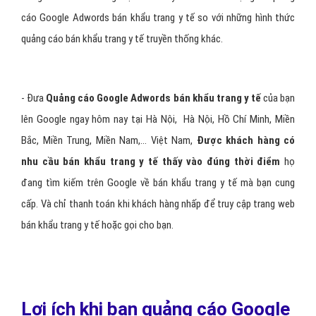
các khách hàng tiềm năng truy cập vào Website bán khẩu trang y
tế của mình.
- Quảng cáo AdWords bán khẩu trang y tế được hiển thị cùng với
kết quả tìm kiếm khi có ai đó tìm kiếm trên Google bằng một
trong các từ khoá bán khẩu trang y tế của bạn. Quảng cáo bán
khẩu trang y tế xuất hiện trong "
Liên kết được tài trợ"
trên cùng
trang tìm kiếm. Bằng cách đó, bạn sẽ
quảng cáo web bán khẩu
trang y tế cho đúng đối tượng đang quan tâm và tìm kiếm
sản phẩm/dịch vụ của bạn
, vì vậy quảng cáo gần như tiếp cận
đúng 100% khách hàng mục tiêu. Đây là điều khác biệt giữa quảng
cáo Google Adwords bán khẩu trang y tế so với những hình thức
quảng cáo bán khẩu trang y tế truyền thống khác.