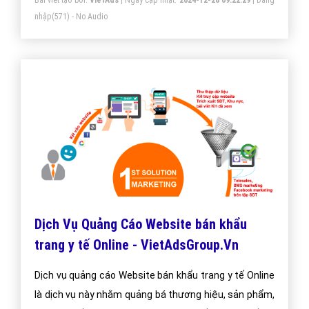
Bài viết tạo bởi:
VietAds
| Ngày cập nhật:
2024-12-29 22:30:24
|
Đăng
nhập
(631) - No Audio
SEO Website bán khẩu trang y tế lên
trang nhất Google
Dịch vụ SEO website bán khẩu trang y tế lên trang
nhất Google. Công ty VietAds chuyên dịch vụ SEO