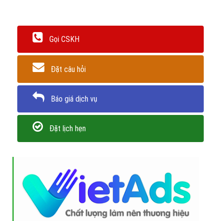
Hãy nhấc máy lên và
liên hệ tối công ty VietAds chúng
tôi ngay hôm nay
để đảm bảo bạn không bỏ lỡ cơ hội
có được giải pháp quảng cáo google bán khẩu trang y
tế nhanh và hiệu quả nhất.
Trân trọng! Cảm ơn bạn đã luôn theo dõi các bài viết
trên Website VietAdsGroup.Vn của công ty chúng tôi!
Quay lại danh mục
"Quảng cáo Google Adwords"
Quay lại trang chủ