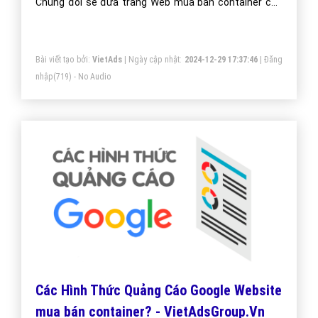
công ty bạn lên vị trí đầu Google khi người dùng tìm
kiếm từ khóa Google mua bán container.
Bài viết tạo bởi:
VietAds
| Ngày cập nhật:
2024-12-29 17:37:46
|
Đăng
nhập
(719) - No Audio
Các Hình Thức Quảng Cáo Google Website
mua bán container? - VietAdsGroup.Vn