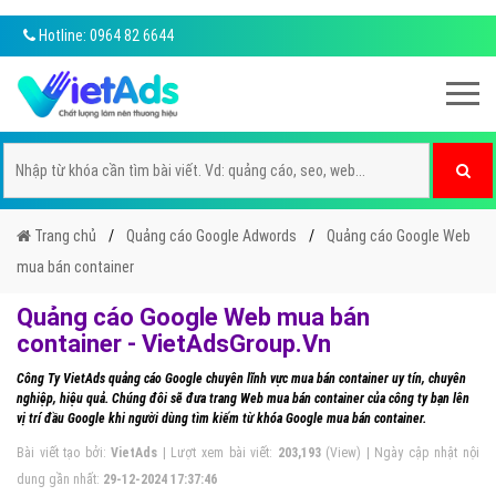
Hotline: 0964 82 6644
Trang chủ
Quảng cáo Google Adwords
Quảng cáo Google Web
mua bán container
Quảng cáo Google Web mua bán
container - VietAdsGroup.Vn
Công Ty VietAds quảng cáo Google chuyên lĩnh vực mua bán container uy tín, chuyên
nghiệp, hiệu quả. Chúng đôi sẽ đưa trang Web mua bán container của công ty bạn lên
vị trí đầu Google khi người dùng tìm kiếm từ khóa Google mua bán container.
Bài viết tạo bởi:
VietAds
| Lượt xem bài viết:
203,193
(View) | Ngày cập nhật nội
dung gần nhất:
29-12-2024 17:37:46
Ðánh giá:
1
2
3
4
5
(
4
sao
6
đánh giá)