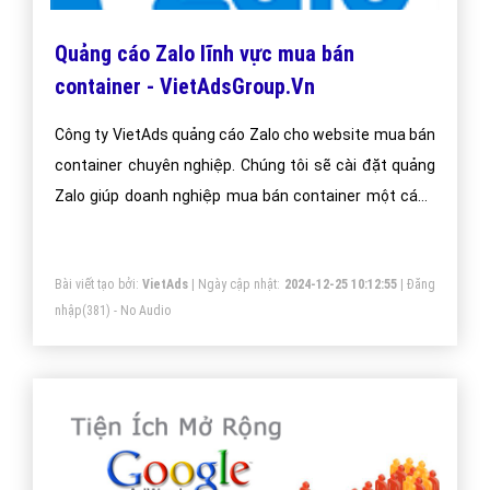
Quảng cáo Zalo lĩnh vực mua bán
container - VietAdsGroup.Vn
Công ty VietAds quảng cáo Zalo cho website mua bán
container chuyên nghiệp. Chúng tôi sẽ cài đặt quảng
Zalo giúp doanh nghiệp mua bán container một cách
tối ưu hiệu quả nhất. Mang đến khách hàng cho doanh
nghiệp mua bán container khi sử dụng ứng dụng Zalo.
Bài viết tạo bởi:
VietAds
| Ngày cập nhật:
2024-12-25 10:12:55
|
Đăng
nhập
(381) - No Audio