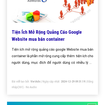
Tiện Ích Mở Rộng Quảng Cáo Google
Website mua bán container
Tiện ích mở rộng quảng cáo google Website mua bán
container là phần mở rộng cung cấp thêm tiện ích cho
người dùng, mục đích để người dùng có nhiều lý do
hơn để chọn quảng cáo của bạn.
Bài viết tạo bởi:
VietAds
| Ngày cập nhật:
2024-12-29 09:31:19
|
Đăng
nhập
(361) - No Audio