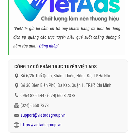
"VietAds gửi lời cảm ơn tới quý khách hàng đã luôn tin dùng
dịch vụ quảng cáo trực tuyến hiệu quả suốt chặng đường 9
năm vừa qua! -
Đăng nhập
"
CÔNG TY CỔ PHẦN TRỰC TUYẾN VIỆT ADS
Số 6/25 Thổ Quan, Khâm Thiên, Đống Đa, TP.Hà Nội
Số 36 Điện Biên Phủ, Đa Kao, Quận 1, TP.Hồ Chí Minh
0964 82 6644 - (024) 6658 7378
(024) 6658 7378
support@vietadsgroup.vn
https://vietadsgroup.vn