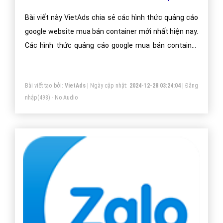
Bài viết này VietAds chia sẻ các hình thức quảng cáo
google website mua bán container mới nhất hiện nay.
Các hình thức quảng cáo google mua bán container
luôn được chúng tôi cập nhật thường xuyên để đem
đến kiến thức cho doanh nghiệp mua bán container
Bài viết tạo bởi:
VietAds
| Ngày cập nhật:
2024-12-28 03:24:04
|
Đăng
nhập
(498) - No Audio