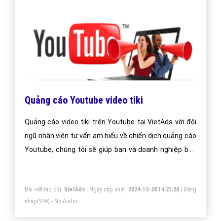
Quảng cáo Youtube video tiki
Quảng cáo video tiki trên Youtube tại VietAds với đội
ngũ nhân viên tư vấn am hiểu về chiến dịch quảng cáo
Youtube, chúng tôi sẽ giúp bạn và doanh nghiệp bạn
dễ dàng đạt được mục đích quảng video tiki trên
Youtube của mình.
Bài viết tạo bởi:
VietAds
| Ngày cập nhật:
2024-12-28 14:21:20
|
Đăng
nhập
(946) - No Audio