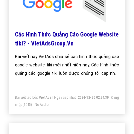
Các Hình Thức Quảng Cáo Google Website
tiki? - VietAdsGroup.Vn
Bài viết này VietAds chia sẻ các hình thức quảng cáo
google website tiki mới nhất hiện nay. Các hình thức
quảng cáo google tiki luôn được chúng tôi cập nhật
thường xuyên để đem đến kiến thức cho doanh
nghiệp tiki
Bài viết tạo bởi:
VietAds
| Ngày cập nhật:
2024-12-30 02:34:39
|
Đăng
nhập
(1045) - No Audio