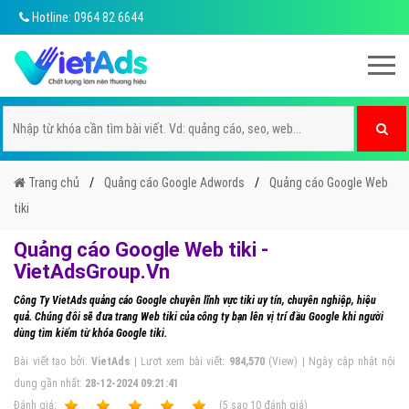
Hotline: 0964 82 6644
Trang chủ
Quảng cáo Google Adwords
Quảng cáo Google Web
tiki
Quảng cáo Google Web tiki -
VietAdsGroup.Vn
Công Ty VietAds quảng cáo Google chuyên lĩnh vực tiki uy tín, chuyên nghiệp, hiệu
quả. Chúng đôi sẽ đưa trang Web tiki của công ty bạn lên vị trí đầu Google khi người
dùng tìm kiếm từ khóa Google tiki.
Bài viết tạo bởi:
VietAds
| Lượt xem bài viết:
984,570
(View) | Ngày cập nhật nội
dung gần nhất:
28-12-2024 09:21:41
Ðánh giá:
1
2
3
4
5
(
5
sao
10
đánh giá)