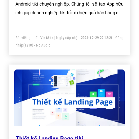
Android tiki chuyên nghiệp. Chúng tôi sẽ tạo App hữu
ích giúp doanh nghiệp tiki tối ưu hiệu quả bán hàng cao
nhất. Doanh nghiệp tiki của bạn sẽ sở hữu app đẹp, ưu
việt, tăng trải nghiệm người dùng duyệt app.
Bài viết tạo bởi:
VietAds
| Ngày cập nhật:
2024-12-29 22:12:21
|
Đăng
nhập
(1218) - No Audio
Thiết kế Landing Page tiki