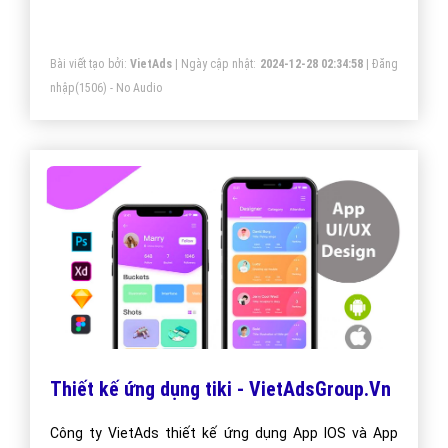
khách hàng.
Bài viết tạo bởi:
VietAds
| Ngày cập nhật:
2024-12-28 02:34:58
|
Đăng
nhập
(1506) - No Audio
Thiết kế ứng dụng tiki - VietAdsGroup.Vn
Công ty VietAds thiết kế ứng dụng App IOS và App