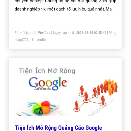
chuyên nghiệp. Chúng tôi sẽ cài đặt quảng Zalo giúp
doanh nghiệp tiki một cách tối ưu hiệu quả nhất. Mang
đến khách hàng cho doanh nghiệp tiki khi sử dụng ứng
dụng Zalo.
Bài viết tạo bởi:
VietAds
| Ngày cập nhật:
2024-12-30 02:05:42
|
Đăng
nhập
(771) - No Audio
Tiện Ích Mở Rộng Quảng Cáo Google