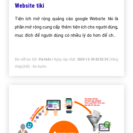
Website tiki
Tiện ích mở rộng quảng cáo google Website tiki là
phần mở rộng cung cấp thêm tiện ích cho người dùng,
mục đích để người dùng có nhiều lý do hơn để chọn
quảng cáo của bạn.
Bài viết tạo bởi:
VietAds
| Ngày cập nhật:
2024-12-30 02:03:34
|
Đăng
nhập
(638) - No Audio