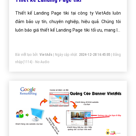
Thiết kế Landing Page tiki tại công ty VietAds luôn
đảm bảo uy tín, chuyên nghiệp, hiệu quả. Chúng tôi
luôn báo giá thiết kế Landing Page tiki tối ưu, mang lại
giá trị cao nhất cho khách hàng.
Bài viết tạo bởi:
VietAds
| Ngày cập nhật:
2024-12-28 16:45:05
|
Đăng
nhập
(1114) - No Audio