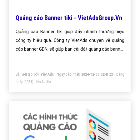
Quảng cáo Banner tiki - VietAdsGroup.Vn
Quảng cáo Banner tiki giúp đẩy nhanh thương hiệu
công ty hiệu quả. Công ty VietAds chuyên về quảng
cáo banner GDN, sẽ giúp bạn cài đặt quảng cáo banner
tiki tối ưu chi phí thấp, tiếp cận khách hàng một cách
nhanh chóng và hiệu quả.
Bài viết tạo bởi:
VietAds
| Ngày cập nhật:
2024-12-30 02:41:26
|
Đăng
nhập
(1061) - No Audio