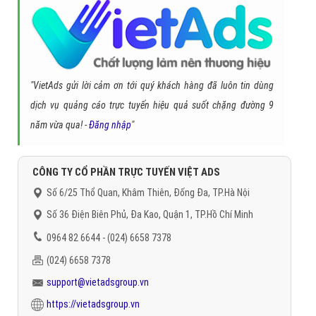
"VietAds gửi lời cảm ơn tới quý khách hàng đã luôn tin dùng
dịch vụ quảng cáo trực tuyến hiệu quả suốt chặng đường 9
năm vừa qua! -
Đăng nhập
"
CÔNG TY CỔ PHẦN TRỰC TUYẾN VIỆT ADS
Số 6/25 Thổ Quan, Khâm Thiên, Đống Đa, TP.Hà Nội
Số 36 Điện Biên Phủ, Đa Kao, Quận 1, TP.Hồ Chí Minh
0964 82 6644 - (024) 6658 7378
(024) 6658 7378
support@vietadsgroup.vn
https://vietadsgroup.vn