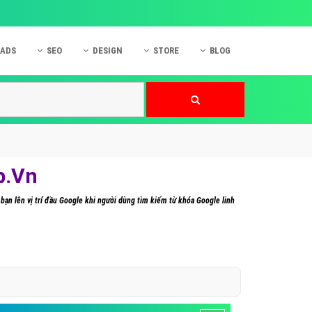
 ADS
SEO
DESIGN
STORE
BLOG
ner
 cáo Mobile
SEO Website
Thiết kế Web
nner
p quảng cáo Instagram
Dịch vụ SEO Website
Thiết kế Website
 cáo Zalo
Hỏi đáp SEO Google
Danh sách Website
 cáo Instagram
Thiết kế Landing Page
p.Vn
cáo Online
Dịch vụ thiết kế Website
 bạn lên vị trí đầu Google khi người dùng tìm kiếm từ khóa Google linh
 cáo Skype
Hỏi đáp Website
 cáo TVC
 cáo Cốc Cốc
mềm ứng dụng hay