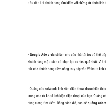
kiện điện thoại quảng bá sản phẩm/dịch vụ đến đ
linh kiện điện thoại thông điệp quảng cáo chỉ xuất hiện 
liên quan đến sản phẩm/dịch vụ mà doanh nghiệp cung cấ
- Quảng cáo Google Adwords linh kiện điện thoại (còn gọ
tài trợ). Cho phép các nhà tài trợ trả tiền cho Google để
đầu tiên khi khách hàng tìm kiếm với những từ khóa linh k