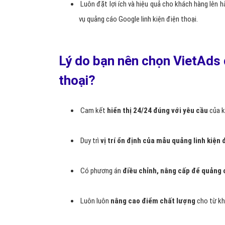
tìm kiếm sản phẩm/dịch vụ của bạn
, vì vậy quảng c
biệt giữa quảng cáo Google Adwords linh kiện điện thoại
khác.
- Đưa
Quảng cáo Google Adwords linh kiện điện tho
Miền Bắc, Miền Trung, Miền Nam,… Việt Nam,
Được khá
điểm
họ đang tìm kiếm trên Google về linh kiện điện th
cập trang web linh kiện điện thoại hoặc gọi cho bạn.
Lợi ích khi bạn quảng cáo Go
?