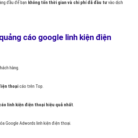
áo gần như tiếp cận đúng 100% khách hàng mục tiêu. Đây là điều khác
 so với những hình thức quảng cáo linh kiện điện thoại truyền thống
ại
của bạn lên Google ngay hôm nay tại Hà Nội, Hà Nội, Hồ Chí Minh,
ch hàng có nhu cầu linh kiện điện thoại thấy vào đúng thời
oại mà bạn cung cấp. Và chỉ thanh toán khi khách hàng nhấp để truy
ogle Adwords linh kiện điện thoại