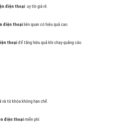
ếp thị được Website linh kiện điện thoại của mình đến đúng đối tượng
i đứng ở trong
TOP 1-3 trên Google
, các nhà tài trợ rất dễ dàng thu
iện điện thoại của mình.
cùng với kết quả tìm kiếm khi có ai đó tìm kiếm trên Google bằng một
o linh kiện điện thoại xuất hiện trong "
Liên kết được tài trợ"
trên
eb linh kiện điện thoại cho đúng đối tượng đang quan tâm và