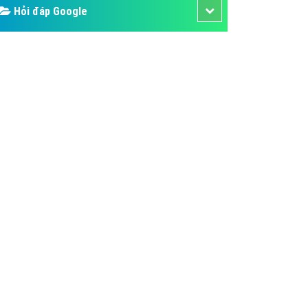
Hỏi đáp Google
áp quảng cáo Youtube
kế ứng dụng
 cáo Cốc Cốc hiệu quả
 cáo Zalo chuyên nghiệp
ghĩa
à gì
mềm ứng dụng hay