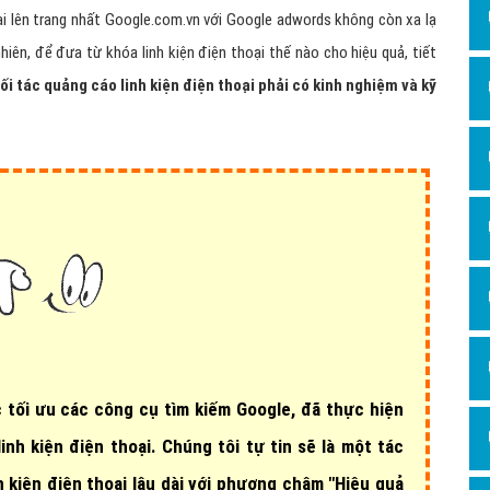
Dịch v
ại lên trang nhất Google.com.vn với Google adwords không còn xa lạ
Hỏi đ
nhiên, để đưa từ khóa linh kiện điện thoại thế nào cho hiệu quả, tiết
Hỏi đ
ối tác quảng cáo linh kiện điện thoại phải có kinh nghiệm và kỹ
Hỏi đá
Hỏi đá
Hỏi đ
Hỏi đá
Hỏi đá
Quảng
Dịch v
Dịch v
 tối ưu các công cụ tìm kiếm Google, đã thực hiện
Dịch v
inh kiện điện thoại
. Chúng tôi tự tin sẽ là một tác
Dịch v
 kiện điện thoại lâu dài với phương châm "Hiệu quả