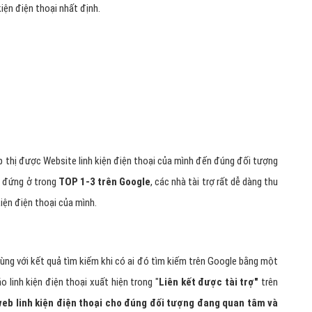
úng khách hàng tiềm năng
. Với dịch vụ quảng cáo Google AdWords
khi người dùng chủ động tìm kiếm các từ khóa linh kiện điện thoại có
p.
i là
Quảng cáo trên Google tại vị trí nhà tài trợ
– Liên kết được
 được liệt kê ở những vị trí web linh kiện điện thoại ngay trong trang
iện điện thoại nhất định.