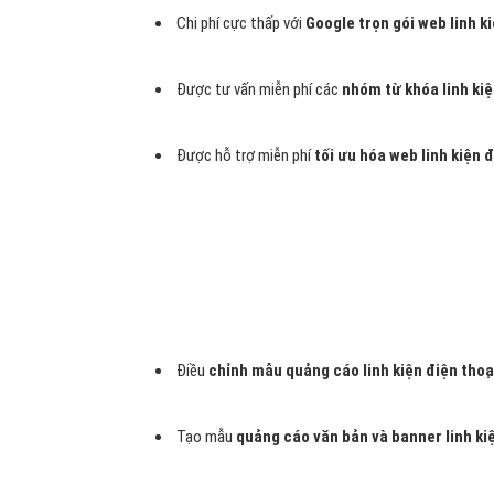
- Google Adwords
sẽ làm cho các nhà tài trợ có thể ti
khách hàng một cách có chọn lọc và hiệu quả nhất. Vì kh
hút các khách hàng tiềm năng truy cập vào Website linh k
- Quảng cáo AdWords linh kiện điện thoại được hiển thị 
trong các từ khoá linh kiện điện thoại của bạn. Quảng cá
cùng trang tìm kiếm. Bằng cách đó, bạn sẽ
quảng cáo w