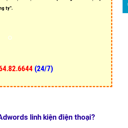
Hỏi đ
ng ty".
Thiết 
Quảng
Quảng
Định n
Nghĩa l
Phần 
64.82.6644
(24/7)