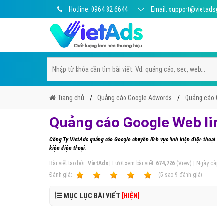
Hotline: 0964 82 6644
Email: support@vietads
Trang chủ
Quảng cáo Google Adwords
Quảng cáo G
Quảng cáo Google Web lin
Công Ty VietAds quảng cáo Google chuyên lĩnh vực linh kiện điện thoại 
kiện điện thoại.
Bài viết tạo bởi:
VietAds
| Lượt xem bài viết:
674,726
(View) | Ngày cậ
Ðánh giá:
1
2
3
4
5
(
5
sao
9
đánh giá)
MỤC LỤC BÀI VIẾT
[HIỆN]