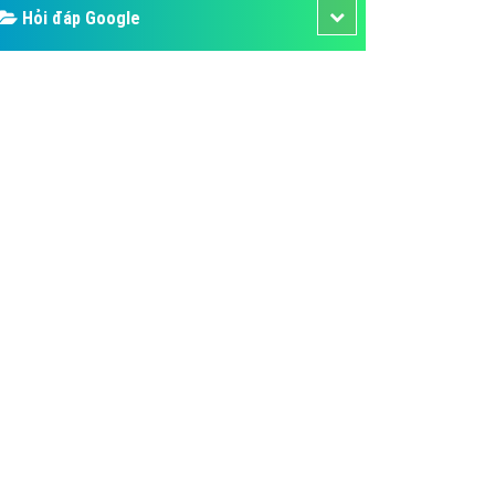
Hỏi đáp Google
áp quảng cáo Youtube
kế ứng dụng
 cáo Cốc Cốc hiệu quả
 cáo Zalo chuyên nghiệp
ghĩa
à gì
mềm ứng dụng hay