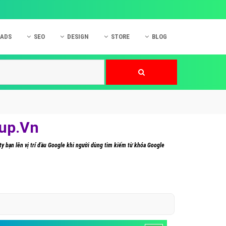
 ADS
SEO
DESIGN
STORE
BLOG
ner
 cáo Mobile
SEO Website
Thiết kế Web
nner
p quảng cáo Instagram
Dịch vụ SEO Website
Thiết kế Website
 cáo Zalo
Hỏi đáp SEO Google
Danh sách Website
 cáo Instagram
Thiết kế Landing Page
oup.Vn
cáo Online
Dịch vụ thiết kế Website
y bạn lên vị trí đầu Google khi người dùng tìm kiếm từ khóa Google
 cáo Skype
Hỏi đáp Website
 cáo TVC
 cáo Cốc Cốc
mềm ứng dụng hay