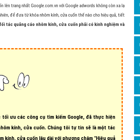
Dịch v
n lên trang nhất Google.com.vn với Google adwords không còn xa lạ
Hỏi đ
nhiên, để đưa từ khóa nhôm kính, cửa cuốn thế nào cho hiệu quả, tiết
Hỏi đ
đối tác quảng cáo nhôm kính, cửa cuốn phải có kinh nghiệm và
Hỏi đá
Hỏi đá
Hỏi đ
Hỏi đá
Hỏi đá
Quảng
Dịch v
Dịch v
 tối ưu các công cụ tìm kiếm Google, đã thực hiện
Dịch v
nhôm kính, cửa cuốn
. Chúng tôi tự tin sẽ là một tác
Dịch v
m kính, cửa cuốn lâu dài với phương châm "Hiệu quả