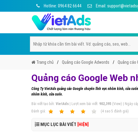
Hotline: 0964 82 6644
Email: support@vietads
Trang chủ
Quảng cáo Google Adwords
Quảng cáo 
Quảng cáo Google Web nh
Công Ty VietAds quảng cáo Google chuyên lĩnh vực nhôm kính, cửa cuốn 
nhôm kính, cửa cuốn.
Bài viết tạo bởi:
VietAds
| Lượt xem bài viết:
902,395
(View) | Ngày cậ
Ðánh giá:
1
2
3
4
5
(
4
sao
5
đánh giá)
MỤC LỤC BÀI VIẾT
[HIỆN]