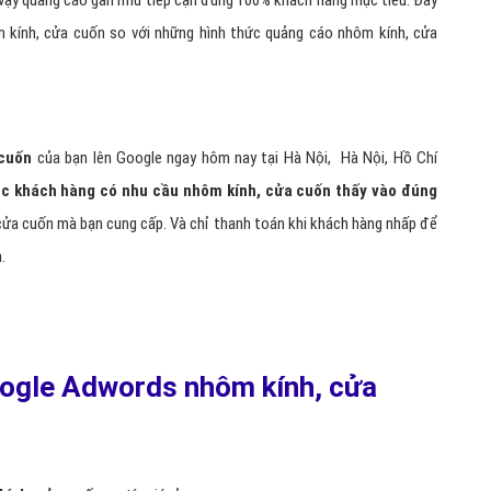
ì vậy quảng cáo gần như tiếp cận đúng 100% khách hàng mục tiêu. Đây
 kính, cửa cuốn so với những hình thức quảng cáo nhôm kính, cửa
 cuốn
của bạn lên Google ngay hôm nay tại Hà Nội, Hà Nội, Hồ Chí
c khách hàng có nhu cầu nhôm kính, cửa cuốn thấy vào đúng
cửa cuốn mà bạn cung cấp. Và chỉ thanh toán khi khách hàng nhấp để
.
Google Adwords nhôm kính, cửa