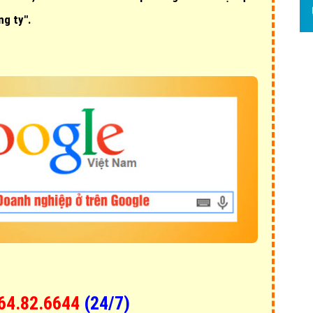
Hỏi đ
ng ty".
Thiết 
Quảng
Quảng
Định n
Nghĩa l
Phần 
64.82.6644
(24/7)