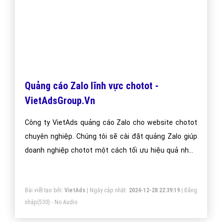
Quảng cáo Zalo lĩnh vực chotot -
VietAdsGroup.Vn
Công ty VietAds quảng cáo Zalo cho website chotot
chuyên nghiệp. Chúng tôi sẽ cài đặt quảng Zalo giúp
doanh nghiệp chotot một cách tối ưu hiệu quả nhất.
Mang đến khách hàng cho doanh nghiệp chotot khi sử
dụng ứng dụng Zalo.
Bài viết tạo bởi:
VietAds
| Ngày cập nhật:
2024-12-28 22:39:19
|
Đăng
nhập
(530) - No Audio