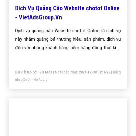
Dịch Vụ Quảng Cáo Website chotot Online
- VietAdsGroup.Vn
Dịch vụ quảng cáo Website chotot Online là dịch vụ
này nhằm quảng bá thương hiệu, sản phẩm, dịch vụ
đến với những khách hàng tiềm năng đồng thời kích
thích hành vi mua hàng của họ.
Bài viết tạo bởi:
VietAds
| Ngày cập nhật:
2024-12-30 02:16:29
|
Đăng
nhập
(570) - No Audio