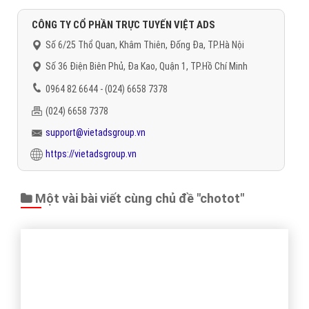
CÔNG TY CỔ PHẦN TRỰC TUYẾN VIỆT ADS
Số 6/25 Thổ Quan, Khâm Thiên, Đống Đa, TP.Hà Nội
Số 36 Điện Biên Phủ, Đa Kao, Quận 1, TP.Hồ Chí Minh
0964 82 6644 - (024) 6658 7378
(024) 6658 7378
support@vietadsgroup.vn
https://vietadsgroup.vn
Một vài bài viết cùng chủ đề "chotot"