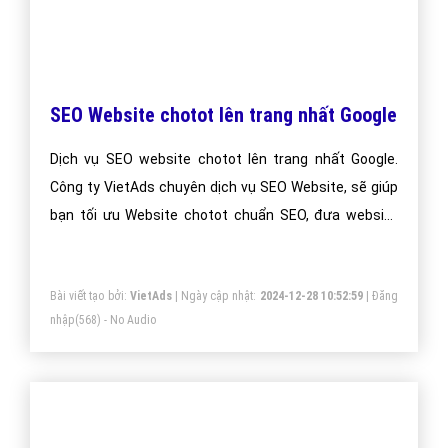
SEO Website chotot lên trang nhất Google
Dịch vụ SEO website chotot lên trang nhất Google.
Công ty VietAds chuyên dịch vụ SEO Website, sẽ giúp
bạn tối ưu Website chotot chuẩn SEO, đưa website
của bạn lên trang nhất Google theo từ khóa hiệu quả.
Bài viết tạo bởi:
VietAds
| Ngày cập nhật:
2024-12-28 10:52:59
|
Đăng
nhập
(568) - No Audio