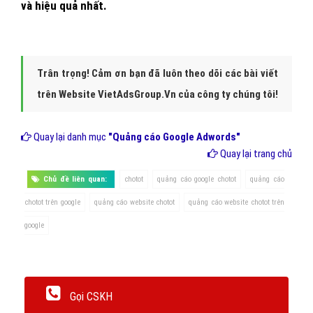
và hiệu quả nhất.
Trân trọng! Cảm ơn bạn đã luôn theo dõi các bài viết
trên Website VietAdsGroup.Vn của công ty chúng tôi!
Quay lại danh mục
"Quảng cáo Google Adwords"
Quay lại trang chủ
Chủ đề liên quan:
chotot
quảng cáo google chotot
quảng cáo
chotot trên google
quảng cáo website chotot
quảng cáo website chotot trên
google
Gọi CSKH