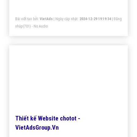
hàng cao nhất. Doanh nghiệp chotot của bạn sẽ sở
hữu app đẹp, ưu việt, tăng trải nghiệm người dùng
Bài viết tạo bởi:
VietAds
| Ngày cập nhật:
2024-12-29 19:19:34
|
Đăng
duyệt app.
nhập
(701) - No Audio
Thiết kế Website chotot -
VietAdsGroup.Vn