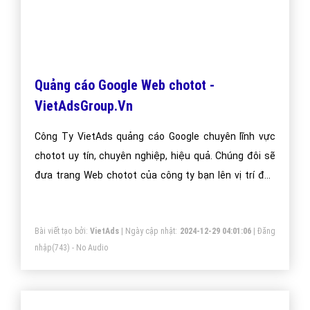
Quảng cáo Google Web chotot -
VietAdsGroup.Vn
Công Ty VietAds quảng cáo Google chuyên lĩnh vực
chotot uy tín, chuyên nghiệp, hiệu quả. Chúng đôi sẽ
đưa trang Web chotot của công ty bạn lên vị trí đầu
Google khi người dùng tìm kiếm từ khóa Google chotot.
Bài viết tạo bởi:
VietAds
| Ngày cập nhật:
2024-12-29 04:01:06
|
Đăng
nhập
(743) - No Audio