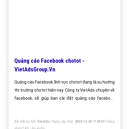
Quảng cáo Facebook chotot -
VietAdsGroup.Vn
Quảng cáo Facebook lĩnh vực chotot đang là xu hướng
thị trường chotot hiện nay. Công ty VietAds chuyên về
facebook, sẽ giúp bạn cài đặt quảng cáo facebook
chotot tối ưu chi phí thấp, tiếp cận khách hàng chotot
một cách nhanh hiệu quả.
Bài viết tạo bởi:
VietAds
| Ngày cập nhật:
2024-12-29 17:29:07
|
Đăng
nhập
(740) - No Audio