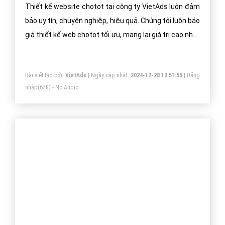
Thiết kế website chotot tại công ty VietAds luôn đảm
bảo uy tín, chuyên nghiệp, hiệu quả. Chúng tôi luôn báo
giá thiết kế web chotot tối ưu, mang lại giá trị cao nhất
cho khách hàng.
Bài viết tạo bởi:
VietAds
| Ngày cập nhật:
2024-12-28 13:51:55
|
Đăng
nhập
(678) - No Audio