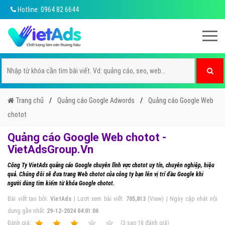
Hotline: 0964 82 6644
Trang chủ
Quảng cáo Google Adwords
Quảng cáo Google Web
chotot
Quảng cáo Google Web chotot -
VietAdsGroup.Vn
Công Ty VietAds quảng cáo Google chuyên lĩnh vực chotot uy tín, chuyên nghiệp, hiệu
quả. Chúng đôi sẽ đưa trang Web chotot của công ty bạn lên vị trí đầu Google khi
người dùng tìm kiếm từ khóa Google chotot.
Bài viết tạo bởi:
VietAds
| Lượt xem bài viết:
705,813
(View) | Ngày cập nhật nội
dung gần nhất:
29-12-2024 04:01:06
Ðánh giá:
1
2
3
4
5
(
3
sao
18
đánh giá)