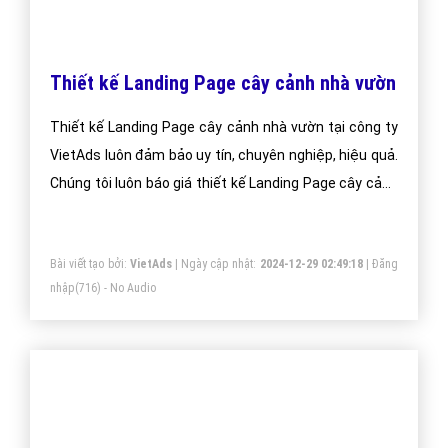
Quảng cáo Banner cây cảnh nhà vườn -
VietAdsGroup.Vn
Quảng cáo Banner cây cảnh nhà vườn giúp đẩy nhanh
thương hiệu công ty hiệu quả. Công ty VietAds chuyên
về quảng cáo banner GDN, sẽ giúp bạn cài đặt quảng
cáo banner cây cảnh nhà vườn tối ưu chi phí thấp, tiếp
cận khách hàng một cách nhanh chóng và hiệu quả.
Bài viết tạo bởi:
VietAds
| Ngày cập nhật:
2024-12-30 04:08:24
|
Đăng
nhập
(750) - No Audio