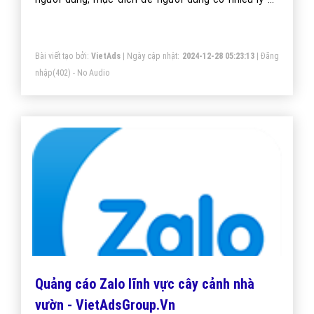
cây cảnh nhà vườn của bạn sẽ sở hữu app đẹp, ưu
Bài viết tạo bởi:
VietAds
| Ngày cập nhật:
2024-12-28 09:00:22
|
Đăng
việt, tăng trải nghiệm người dùng duyệt app.
nhập
(444) - No Audio
Tiện Ích Mở Rộng Quảng Cáo Google
Website cây cảnh nhà vườn
Tiện ích mở rộng quảng cáo google Website cây cảnh