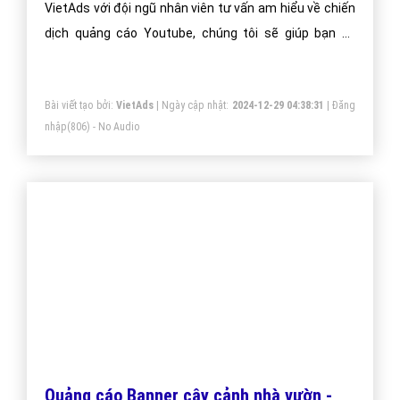
công ty bạn lên vị trí đầu Google khi người dùng tìm
kiếm từ khóa Google cây cảnh nhà vườn.
Bài viết tạo bởi:
VietAds
| Ngày cập nhật:
2024-12-30 04:34:37
|
Đăng
nhập
(840) - No Audio
Quảng cáo Youtube video cây cảnh nhà
vườn