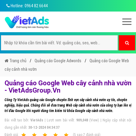
Hotline: 0964 82 6644
Trang chủ
Quảng cáo Google Adwords
Quảng cáo Google Web
cây cảnh nhà vườn
Quảng cáo Google Web cây cảnh nhà vườn
- VietAdsGroup.Vn
Công Ty VietAds quảng cáo Google chuyên lĩnh vực cây cảnh nhà vườn uy tín, chuyên
nghiệp, hiệu quả. Chúng đôi sẽ đưa trang Web cây cảnh nhà vườn của công ty bạn lên vị
trí đầu Google khi người dùng tìm kiếm từ khóa Google cây cảnh nhà vườn.
Bài viết tạo bởi:
VietAds
| Lượt xem bài viết:
909,048
(View) | Ngày cập nhật nội
dung gần nhất:
30-12-2024 04:34:37
Ðánh giá:
1
2
3
4
5
(
5
sao
7
đánh giá)