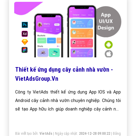
Cách Chạy Quảng Cáo Google cây cảnh
nhà vườn Mới Nhất - VietAdsGroup.Vn
Hướng dẫn cách chạy quảng cáo google từ khóa cây
cảnh nhà vườn hiệu quả cho người mới bắt đầu. Cách
chạy luôn được VietAds cập nhật mới nhất qua từng
năm phát triển.
Bài viết tạo bởi:
VietAds
| Ngày cập nhật:
2024-12-29 16:44:55
|
Đăng
nhập
(546) - No Audio