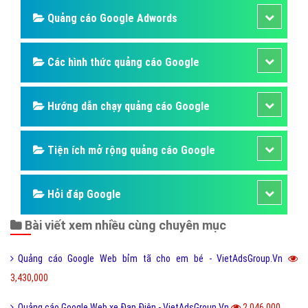
vườn - VietAdsGroup.Vn
Công ty VietAds quảng cáo Zalo cho website cây cảnh
nhà vườn chuyên nghiệp. Chúng tôi sẽ cài đặt quảng
Zalo giúp doanh nghiệp cây cảnh nhà vườn một cách
tối ưu hiệu quả nhất. Mang đến khách hàng cho doanh
nghiệp cây cảnh nhà vườn khi sử dụng ứng dụng Zalo.
Bài viết tạo bởi:
VietAds
| Ngày cập nhật:
2024-12-30 04:09:45
|
Đăng
nhập
(379) - No Audio
Kinh nghiệm quảng cáo Google
Kiến thức quảng cáo Google