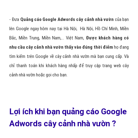
các khách hàng tiềm năng truy cập vào Website cây cảnh nhà vườn
của mình.
- Quảng cáo AdWords cây cảnh nhà vườn được hiển thị cùng với
kết quả tìm kiếm khi có ai đó tìm kiếm trên Google bằng một
trong các từ khoá cây cảnh nhà vườn của bạn. Quảng cáo cây cảnh
nhà vườn xuất hiện trong "
Liên kết được tài trợ"
trên cùng trang
tìm kiếm. Bằng cách đó, bạn sẽ
quảng cáo web cây cảnh nhà
vườn cho đúng đối tượng đang quan tâm và tìm kiếm sản
phẩm/dịch vụ của bạn
, vì vậy quảng cáo gần như tiếp cận đúng
100% khách hàng mục tiêu. Đây là điều khác biệt giữa quảng cáo
Google Adwords cây cảnh nhà vườn so với những hình thức quảng
cáo cây cảnh nhà vườn truyền thống khác.