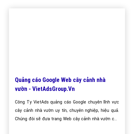
"VietAds gửi lời cảm ơn tới quý khách hàng đã luôn tin dùng
dịch vụ quảng cáo trực tuyến hiệu quả suốt chặng đường 9
năm vừa qua! -
Đăng nhập
"
CÔNG TY CỔ PHẦN TRỰC TUYẾN VIỆT ADS
Số 6/25 Thổ Quan, Khâm Thiên, Đống Đa, TP.Hà Nội
Số 36 Điện Biên Phủ, Đa Kao, Quận 1, TP.Hồ Chí Minh
0964 82 6644 - (024) 6658 7378
(024) 6658 7378
support@vietadsgroup.vn
https://vietadsgroup.vn