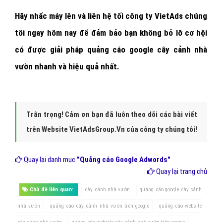
- Quảng cáo Google cây cảnh nhà vườn cần được triển khai bởi
những người có kinh nghiệm, hiểu biết chuyên sâu, được đào tạo
bài bản tại các khóa học của Google. Tại VietAds, các chuyên gia
Google với ít nhất 6 năm kinh nghiệm tư vấn và làm truyền thông
với nhiều doanh nghiệp cây cảnh nhà vườn, và ở nhiều lĩnh vực khác.