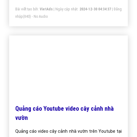
Một vài bài viết cùng chủ đề "cây cảnh nhà
vườn"
Quảng cáo Google Web cây cảnh nhà
vườn - VietAdsGroup.Vn
Công Ty VietAds quảng cáo Google chuyên lĩnh vực
cây cảnh nhà vườn uy tín, chuyên nghiệp, hiệu quả.
Chúng đôi sẽ đưa trang Web cây cảnh nhà vườn của