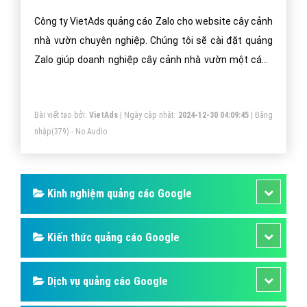
nhà vườn là phần mở rộng cung cấp thêm tiện ích cho
người dùng, mục đích để người dùng có nhiều lý do
hơn để chọn quảng cáo của bạn.
Bài viết tạo bởi:
VietAds
| Ngày cập nhật:
2024-12-28 05:23:13
|
Đăng
nhập
(402) - No Audio
Quảng cáo Zalo lĩnh vực cây cảnh nhà