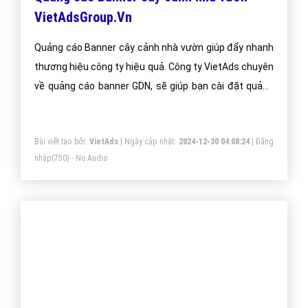
Quảng cáo video cây cảnh nhà vườn trên Youtube tại
VietAds với đội ngũ nhân viên tư vấn am hiểu về chiến
dịch quảng cáo Youtube, chúng tôi sẽ giúp bạn và
doanh nghiệp bạn dễ dàng đạt được mục đích quảng
video cây cảnh nhà vườn trên Youtube của mình.
Bài viết tạo bởi:
VietAds
| Ngày cập nhật:
2024-12-29 04:38:31
|
Đăng
nhập
(806) - No Audio