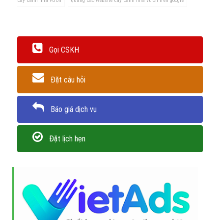
Hãy nhấc máy lên và
liên hệ tối công ty VietAds chúng
tôi ngay hôm nay
để đảm bảo bạn không bỏ lỡ cơ hội
có được giải pháp quảng cáo google cây cảnh nhà
vườn nhanh và hiệu quả nhất.
Trân trọng! Cảm ơn bạn đã luôn theo dõi các bài viết
trên Website VietAdsGroup.Vn của công ty chúng tôi!
Quay lại danh mục
"Quảng cáo Google Adwords"
Quay lại trang chủ
Chủ đề liên quan:
cây cảnh nhà vườn
quảng cáo google cây cảnh