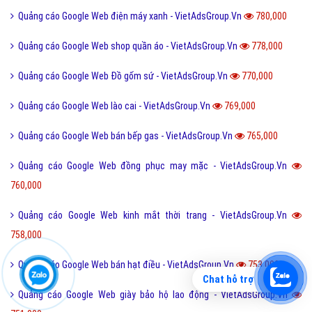
Quảng cáo Google Web mành rèm cửa - VietAdsGroup.Vn
842,000
Quảng cáo Google Web cây cảnh nhà vườn - VietAdsGroup.Vn
840,000
Quảng cáo Google Web tiki - VietAdsGroup.Vn
836,000
Quảng cáo Google Web thú nhồi bông, quà lưu niệm - VietAdsGroup.Vn
822,000
Quảng cáo Google Web địa lý - VietAdsGroup.Vn
818,000
Quảng cáo Google Web máy in máy photocopy - VietAdsGroup.Vn
804,000
Quảng cáo Google Web vật phẩm phong thủy đẹp - VietAdsGroup.Vn
783,000
Chat hỗ trợ
Quảng cáo Google Web phòng cháy, chữa cháy - VietAdsGroup.Vn