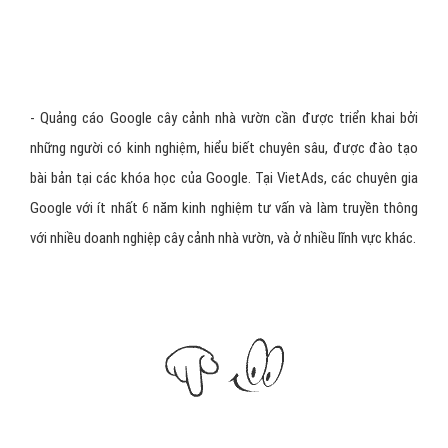
thời gian.
Hoàn lại chi phí
còn lại nếu không đúng như cam kết!
Thống lĩnh TOP đầu xếp hạng
website của bạn ngay hôm nay
- Được khách hàng có nhu cầu cây cảnh nhà vườn thấy vào
đúng thời điểm họ đang tìm kiếm trên Google
những thứ bạn
cung cấp. Giúp tăng doanh số, giảm chi phí quảng cáo cây cảnh nhà
vườn.