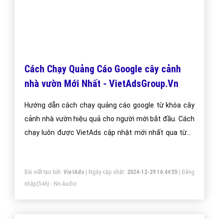
Thiết kế Landing Page cây cảnh nhà vườn
Thiết kế Landing Page cây cảnh nhà vườn tại công ty
VietAds luôn đảm bảo uy tín, chuyên nghiệp, hiệu quả.
Chúng tôi luôn báo giá thiết kế Landing Page cây cảnh
nhà vườn tối ưu, mang lại giá trị cao nhất cho khách
hàng.
Bài viết tạo bởi:
VietAds
| Ngày cập nhật:
2024-12-29 02:49:18
|
Đăng
nhập
(716) - No Audio