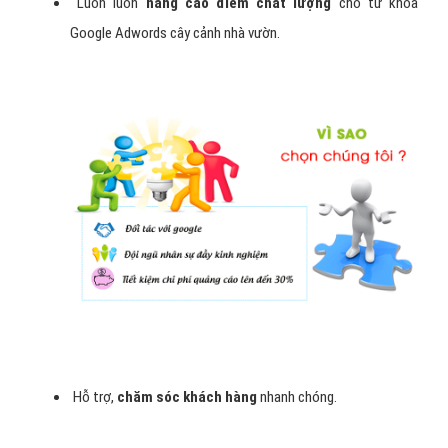
Lý do bạn nên chọn VietAds
quảng cáo google cây cảnh nhà
vườn?
Cam kết
hiển thị 24/24 đúng với yêu cầu
của khách
hàng.
Duy trì
vị trí ổn định của mẫu quảng cây cảnh nhà
vườn
cáo trên Top.
Có phương án
điều chỉnh, nâng cấp để quảng cáo cây
cảnh nhà vườn hiệu quả nhất
.
Luôn luôn
nâng cao điểm chất lượng
cho từ khóa