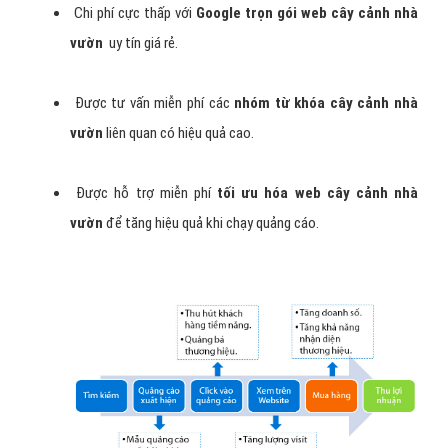
- Đưa
Quảng cáo Google Adwords cây cảnh nhà vườn
của bạn
lên Google ngay hôm nay tại Hà Nội, Hà Nội, Hồ Chí Minh, Miền
Bắc, Miền Trung, Miền Nam,… Việt Nam,
Được khách hàng có
nhu cầu cây cảnh nhà vườn thấy vào đúng thời điểm
họ đang
tìm kiếm trên Google về cây cảnh nhà vườn mà bạn cung cấp. Và
chỉ thanh toán khi khách hàng nhấp để truy cập trang web cây
cảnh nhà vườn hoặc gọi cho bạn.
Lợi ích khi bạn quảng cáo Google
Adwords cây cảnh nhà vườn ?
Chi phí cực thấp với
Google trọn gói web cây cảnh nhà