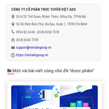
CÔNG TY CỔ PHẦN TRỰC TUYẾN VIỆT ADS
Số 6/25 Thổ Quan, Khâm Thiên, Đống Đa, TP.Hà Nội
Số 36 Điện Biên Phủ, Đa Kao, Quận 1, TP.Hồ Chí Minh
0964 82 6644 - (024) 6658 7378
(024) 6658 7378
support@vietadsgroup.vn
https://vietadsgroup.vn
Một vài bài viết cùng chủ đề "dược phẩm"