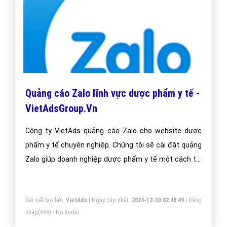
Quảng cáo Zalo lĩnh vực dược phẩm y tế -
VietAdsGroup.Vn
Công ty VietAds quảng cáo Zalo cho website dược
phẩm y tế chuyên nghiệp. Chúng tôi sẽ cài đặt quảng
Zalo giúp doanh nghiệp dược phẩm y tế một cách tối
ưu hiệu quả nhất. Mang đến khách hàng cho doanh
nghiệp dược phẩm y tế khi sử dụng ứng dụng Zalo.
Bài viết tạo bởi:
VietAds
| Ngày cập nhật:
2024-12-30 02:48:49
|
Đăng
nhập
(669) - No Audio