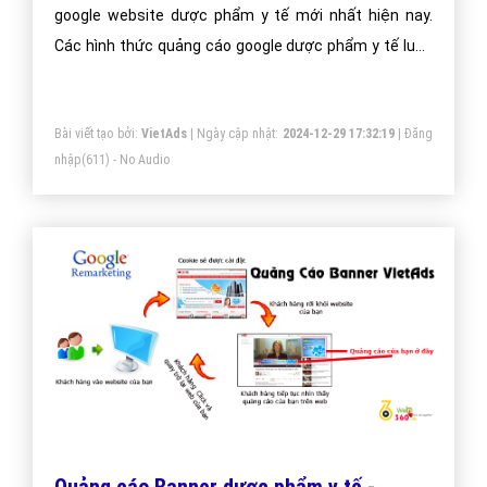
google website dược phẩm y tế mới nhất hiện nay.
Các hình thức quảng cáo google dược phẩm y tế luôn
được chúng tôi cập nhật thường xuyên để đem đến
kiến thức cho doanh nghiệp dược phẩm y tế
Bài viết tạo bởi:
VietAds
| Ngày cập nhật:
2024-12-29 17:32:19
|
Đăng
nhập
(611) - No Audio