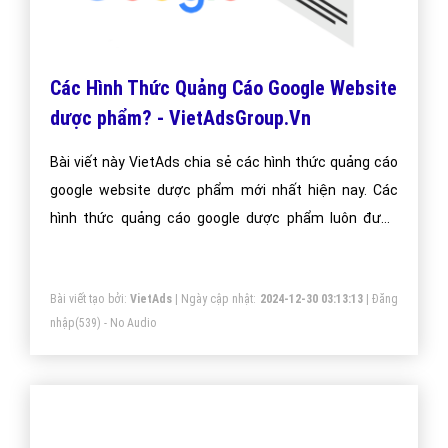
Các Hình Thức Quảng Cáo Google Website
dược phẩm? - VietAdsGroup.Vn
Bài viết này VietAds chia sẻ các hình thức quảng cáo
google website dược phẩm mới nhất hiện nay. Các
hình thức quảng cáo google dược phẩm luôn được
chúng tôi cập nhật thường xuyên để đem đến kiến
thức cho doanh nghiệp dược phẩm
Bài viết tạo bởi:
VietAds
| Ngày cập nhật:
2024-12-30 03:13:13
|
Đăng
nhập
(539) - No Audio