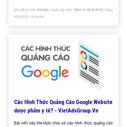
dược phẩm.
Bài viết tạo bởi:
VietAds
| Ngày cập nhật:
2024-12-28 02:59:32
|
Đăng
nhập
(623) - No Audio
Các Hình Thức Quảng Cáo Google Website
dược phẩm y tế? - VietAdsGroup.Vn
Bài viết này VietAds chia sẻ các hình thức quảng cáo