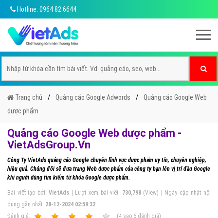
Hotline: 0964 82 6644
Trang chủ
Quảng cáo Google Adwords
Quảng cáo Google Web
dược phẩm
Quảng cáo Google Web dược phẩm -
VietAdsGroup.Vn
Công Ty VietAds quảng cáo Google chuyên lĩnh vực dược phẩm uy tín, chuyên nghiệp,
hiệu quả. Chúng đôi sẽ đưa trang Web dược phẩm của công ty bạn lên vị trí đầu Google
khi người dùng tìm kiếm từ khóa Google dược phẩm.
Bài viết tạo bởi:
VietAds
| Lượt xem bài viết:
730,798
(View) | Ngày cập nhật nội
dung gần nhất:
28-12-2024 02:59:32
Ðánh giá:
1
2
3
4
5
(
4
sao
6
đánh giá)