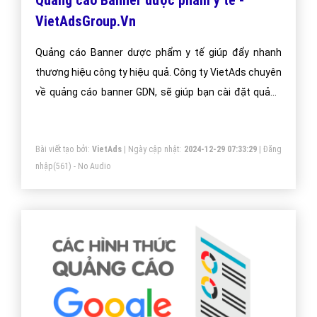
Quảng cáo Banner dược phẩm y tế -
VietAdsGroup.Vn
Quảng cáo Banner dược phẩm y tế giúp đẩy nhanh
thương hiệu công ty hiệu quả. Công ty VietAds chuyên
về quảng cáo banner GDN, sẽ giúp bạn cài đặt quảng
cáo banner dược phẩm y tế tối ưu chi phí thấp, tiếp
cận khách hàng một cách nhanh chóng và hiệu quả.
Bài viết tạo bởi:
VietAds
| Ngày cập nhật:
2024-12-29 07:33:29
|
Đăng
nhập
(561) - No Audio