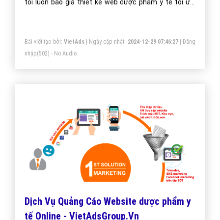
tôi luôn báo giá thiết kế web dược phẩm y tế tối ưu,
mang lại giá trị cao nhất cho khách hàng.
Bài viết tạo bởi:
VietAds
| Ngày cập nhật:
2024-12-29 07:46:27
|
Đăng
nhập
(502) - No Audio
Dịch Vụ Quảng Cáo Website dược phẩm y
tế Online - VietAdsGroup.Vn