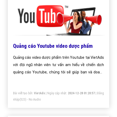
Quảng cáo Youtube video dược phẩm
Quảng cáo video dược phẩm trên Youtube tại VietAds
với đội ngũ nhân viên tư vấn am hiểu về chiến dịch
quảng cáo Youtube, chúng tôi sẽ giúp bạn và doanh
nghiệp bạn dễ dàng đạt được mục đích quảng video
dược phẩm trên Youtube của mình.
Bài viết tạo bởi:
VietAds
| Ngày cập nhật:
2024-12-28 01:20:57
|
Đăng
nhập
(523) - No Audio