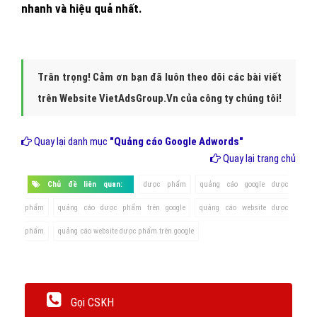
nhanh và hiệu quả nhất.
Trân trọng! Cảm ơn bạn đã luôn theo dõi các bài viết
trên Website VietAdsGroup.Vn của công ty chúng tôi!
Quay lại danh mục
"Quảng cáo Google Adwords"
Quay lại trang chủ
Chủ đề liên quan:
dược phẩm
quảng cáo google dược
phẩm
quảng cáo dược phẩm trên google
quảng cáo website dược
phẩm
quảng cáo website dược phẩm trên google
Gọi CSKH