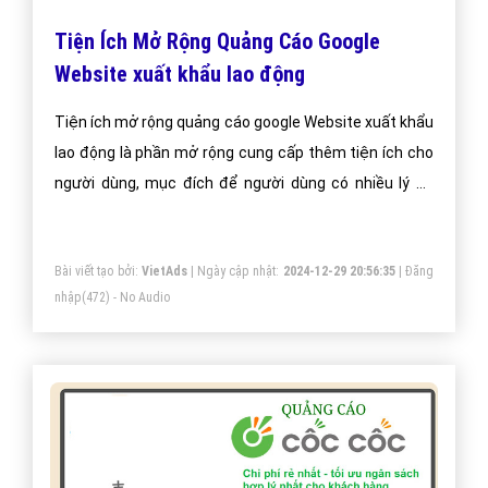
Tiện Ích Mở Rộng Quảng Cáo Google
Website xuất khẩu lao động
Tiện ích mở rộng quảng cáo google Website xuất khẩu
lao động là phần mở rộng cung cấp thêm tiện ích cho
người dùng, mục đích để người dùng có nhiều lý do
hơn để chọn quảng cáo của bạn.
Bài viết tạo bởi:
VietAds
| Ngày cập nhật:
2024-12-29 20:56:35
|
Đăng
nhập
(472) - No Audio