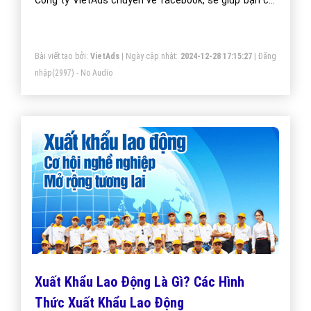
Công ty VietAds chuyên về facebook, sẽ giúp bạn cài
đặt quảng cáo facebook xuất khẩu lao động tối ưu chi
phí thấp, tiếp cận khách hàng xuất khẩu lao động một
Bài viết tạo bởi:
VietAds
| Ngày cập nhật:
2024-12-28 17:15:27
|
Đăng
cách nhanh hiệu quả.
nhập
(2997) - No Audio
Xuất Khẩu Lao Động Là Gì? Các Hình
Thức Xuất Khẩu Lao Động