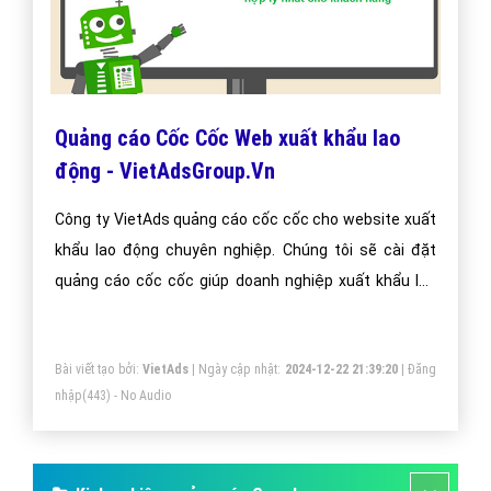
Quảng cáo Cốc Cốc Web xuất khẩu lao
động - VietAdsGroup.Vn
Công ty VietAds quảng cáo cốc cốc cho website xuất
khẩu lao động chuyên nghiệp. Chúng tôi sẽ cài đặt
quảng cáo cốc cốc giúp doanh nghiệp xuất khẩu lao
động một cách tối ưu hiệu quả nhất. Mang đến khách
hàng cho doanh nghiệp xuất khẩu lao động khi sử
Bài viết tạo bởi:
VietAds
| Ngày cập nhật:
2024-12-22 21:39:20
|
Đăng
dụng trình duyệt cốc cốc.
nhập
(443) - No Audio