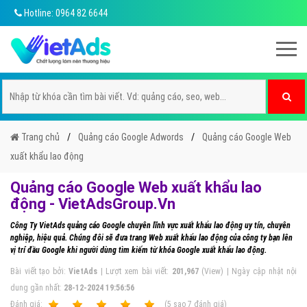
Hotline: 0964 82 6644
Trang chủ
Quảng cáo Google Adwords
Quảng cáo Google Web
xuất khẩu lao động
Quảng cáo Google Web xuất khẩu lao
động - VietAdsGroup.Vn
Công Ty VietAds quảng cáo Google chuyên lĩnh vực xuất khẩu lao động uy tín, chuyên
nghiệp, hiệu quả. Chúng đôi sẽ đưa trang Web xuất khẩu lao động của công ty bạn lên
vị trí đầu Google khi người dùng tìm kiếm từ khóa Google xuất khẩu lao động.
Bài viết tạo bởi:
VietAds
| Lượt xem bài viết:
201,967
(View) | Ngày cập nhật nội
dung gần nhất:
28-12-2024 19:56:56
Ðánh giá:
1
2
3
4
5
(
5
sao
7
đánh giá)