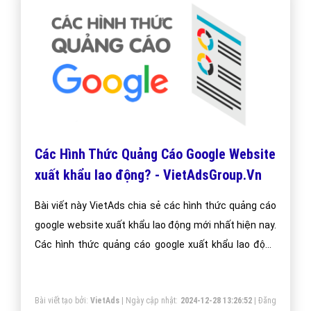
Các Hình Thức Quảng Cáo Google Website
xuất khẩu lao động? - VietAdsGroup.Vn
Bài viết này VietAds chia sẻ các hình thức quảng cáo
google website xuất khẩu lao động mới nhất hiện nay.
Các hình thức quảng cáo google xuất khẩu lao động
luôn được chúng tôi cập nhật thường xuyên để đem
đến kiến thức cho doanh nghiệp xuất khẩu lao động
Bài viết tạo bởi:
VietAds
| Ngày cập nhật:
2024-12-28 13:26:52
|
Đăng