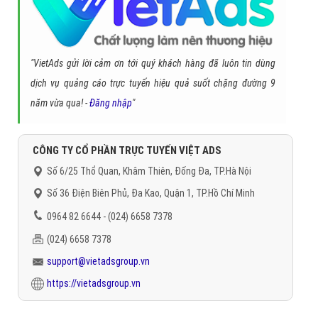
"VietAds gửi lời cảm ơn tới quý khách hàng đã luôn tin dùng
dịch vụ quảng cáo trực tuyến hiệu quả suốt chặng đường 9
năm vừa qua! -
Đăng nhập
"
CÔNG TY CỔ PHẦN TRỰC TUYẾN VIỆT ADS
Số 6/25 Thổ Quan, Khâm Thiên, Đống Đa, TP.Hà Nội
Số 36 Điện Biên Phủ, Đa Kao, Quận 1, TP.Hồ Chí Minh
0964 82 6644 - (024) 6658 7378
(024) 6658 7378
support@vietadsgroup.vn
https://vietadsgroup.vn