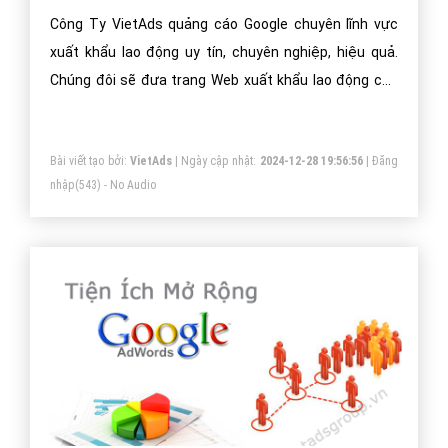
Công Ty VietAds quảng cáo Google chuyên lĩnh vực
xuất khẩu lao động uy tín, chuyên nghiệp, hiệu quả.
Chúng đôi sẽ đưa trang Web xuất khẩu lao động của
công ty bạn lên vị trí đầu Google khi người dùng tìm
kiếm từ khóa Google xuất khẩu lao động.
Bài viết tạo bởi:
VietAds
| Ngày cập nhật:
2024-12-28 19:56:56
|
Đăng
nhập
(543) - No Audio