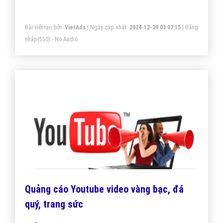
cáo banner vàng bạc đá quý tối ưu chi phí thấp, tiếp
cận khách hàng một cách nhanh chóng và hiệu quả.
Bài viết tạo bởi:
VietAds
| Ngày cập nhật:
2024-12-29 03:07:15
|
Đăng
nhập
(550) - No Audio
Quảng cáo Youtube video vàng bạc, đá
quý, trang sức