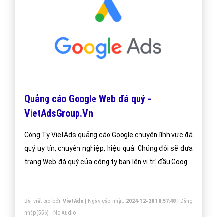
Quảng cáo Google Web đá quý -
VietAdsGroup.Vn
Công Ty VietAds quảng cáo Google chuyên lĩnh vực đá
quý uy tín, chuyên nghiệp, hiệu quả. Chúng đôi sẽ đưa
trang Web đá quý của công ty bạn lên vị trí đầu Google
khi người dùng tìm kiếm từ khóa Google đá quý.
Bài viết tạo bởi:
VietAds
| Ngày cập nhật:
2024-12-28 18:57:48
|
Đăng
nhập
(556) - No Audio