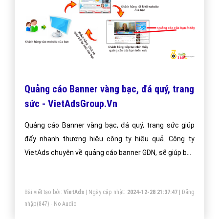
Quảng cáo Banner vàng bạc, đá quý, trang
sức - VietAdsGroup.Vn
Quảng cáo Banner vàng bạc, đá quý, trang sức giúp
đẩy nhanh thương hiệu công ty hiệu quả. Công ty
VietAds chuyên về quảng cáo banner GDN, sẽ giúp bạn
cài đặt quảng cáo banner vàng bạc, đá quý, trang sức
tối ưu chi phí thấp, tiếp cận khách hàng một cách
Bài viết tạo bởi:
VietAds
| Ngày cập nhật:
2024-12-28 21:37:47
|
Đăng
nhanh chóng và hiệu quả.
nhập
(847) - No Audio