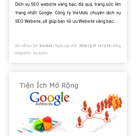
Dịch vụ SEO website vàng bạc, đá quý, trang sức lên
trang nhất Google. Công ty VietAds chuyên dịch vụ
SEO Website, sẽ giúp bạn tối ưu Website vàng bạc, đá
quý, trang sức chuẩn SEO, đưa website của bạn lên
trang nhất Google theo từ khóa hiệu quả.
Bài viết tạo bởi:
VietAds
| Ngày cập nhật:
2024-12-31 16:12:54
|
Đăng
nhập
(699) - No Audio