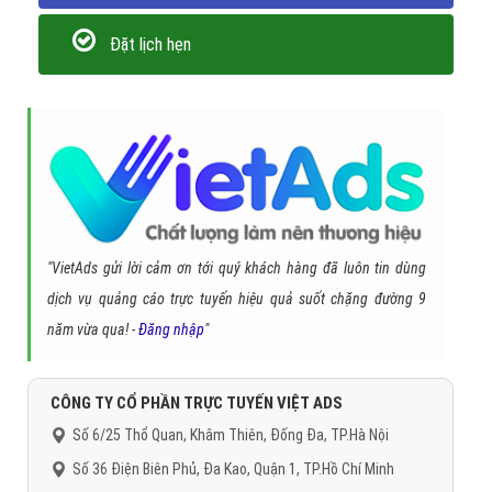
Đặt lịch hẹn
"VietAds gửi lời cảm ơn tới quý khách hàng đã luôn tin dùng
dịch vụ quảng cáo trực tuyến hiệu quả suốt chặng đường 9
năm vừa qua! -
Đăng nhập
"
CÔNG TY CỔ PHẦN TRỰC TUYẾN VIỆT ADS
Số 6/25 Thổ Quan, Khâm Thiên, Đống Đa, TP.Hà Nội
Số 36 Điện Biên Phủ, Đa Kao, Quận 1, TP.Hồ Chí Minh