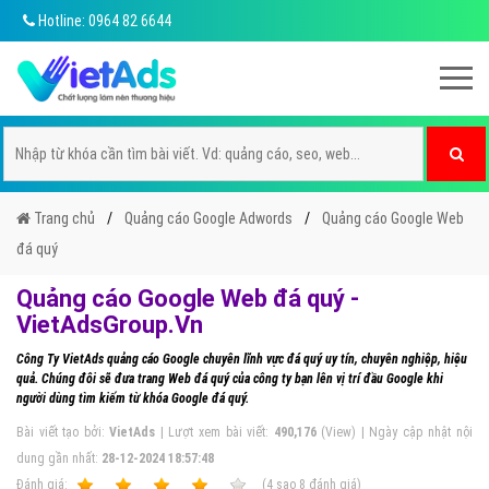
Hotline: 0964 82 6644
Trang chủ
Quảng cáo Google Adwords
Quảng cáo Google Web
đá quý
Quảng cáo Google Web đá quý -
VietAdsGroup.Vn
Công Ty VietAds quảng cáo Google chuyên lĩnh vực đá quý uy tín, chuyên nghiệp, hiệu
quả. Chúng đôi sẽ đưa trang Web đá quý của công ty bạn lên vị trí đầu Google khi
người dùng tìm kiếm từ khóa Google đá quý.
Bài viết tạo bởi:
VietAds
| Lượt xem bài viết:
490,176
(View) | Ngày cập nhật nội
dung gần nhất:
28-12-2024 18:57:48
Ðánh giá:
1
2
3
4
5
(
4
sao
8
đánh giá)