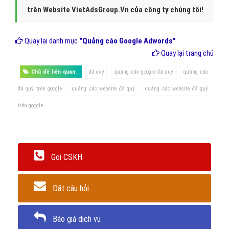
trên Website VietAdsGroup.Vn của công ty chúng tôi!
Quay lại danh mục
"Quảng cáo Google Adwords"
Quay lại trang chủ
Chủ đề liên quan:
đá quý
quảng cáo google đá quý
quảng cáo
đá quý trên google
quảng cáo website đá quý
quảng cáo website đá quý
trên google
Gọi CSKH
Đặt câu hỏi
Báo giá dịch vụ