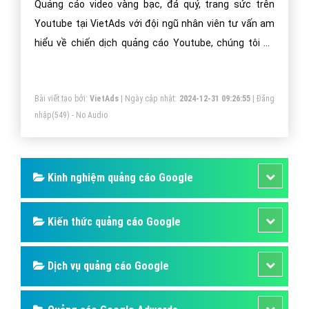
Quảng cáo video vàng bạc, đá quý, trang sức trên
Youtube tại VietAds với đội ngũ nhân viên tư vấn am
hiểu về chiến dịch quảng cáo Youtube, chúng tôi sẽ
giúp bạn và doanh nghiệp bạn dễ dàng đạt được mục
đích quảng video vàng bạc, đá quý, trang sức trên
Bài viết tạo bởi:
VietAds
| Ngày cập nhật:
2024-12-31 09:26:55
|
Đăng
Youtube của mình.
nhập
(549) - No Audio
Kinh nghiệm quảng cáo Google
Kiến thức quảng cáo Google
Dịch vụ quảng cáo Google