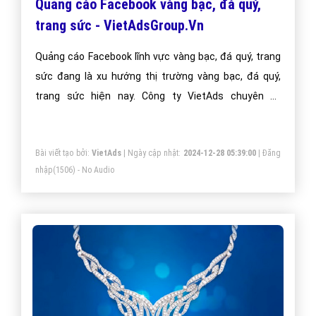
Quảng cáo Facebook vàng bạc, đá quý,
trang sức - VietAdsGroup.Vn
Quảng cáo Facebook lĩnh vực vàng bạc, đá quý, trang
sức đang là xu hướng thị trường vàng bạc, đá quý,
trang sức hiện nay. Công ty VietAds chuyên về
facebook, sẽ giúp bạn cài đặt quảng cáo facebook
vàng bạc, đá quý, trang sức tối ưu chi phí thấp, tiếp
Bài viết tạo bởi:
VietAds
| Ngày cập nhật:
2024-12-28 05:39:00
|
Đăng
cận khách hàng vàng bạc, đá quý, trang sức một cách
nhập
(1506) - No Audio
nhanh hiệu quả.