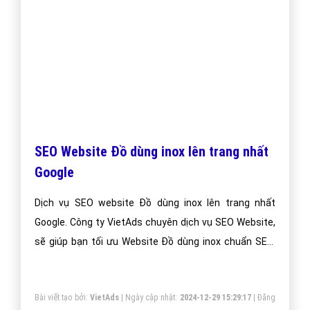
Quảng cáo video bán inox trên Youtube tại VietAds với
đội ngũ nhân viên tư vấn am hiểu về chiến dịch quảng
cáo Youtube, chúng tôi sẽ giúp bạn và doanh nghiệp
bạn dễ dàng đạt được mục đích quảng video bán inox
trên Youtube của mình.
Bài viết tạo bởi:
VietAds
| Ngày cập nhật:
2024-12-28 11:22:20
|
Đăng
nhập
(569) - No Audio