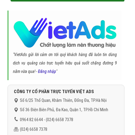
"VietAds gửi lời cảm ơn tới quý khách hàng đã luôn tin dùng
dịch vụ quảng cáo trực tuyến hiệu quả suốt chặng đường 9
năm vừa qua! -
Đăng nhập
"
CÔNG TY CỔ PHẦN TRỰC TUYẾN VIỆT ADS
Số 6/25 Thổ Quan, Khâm Thiên, Đống Đa, TP.Hà Nội
Số 36 Điện Biên Phủ, Đa Kao, Quận 1, TP.Hồ Chí Minh
0964 82 6644 - (024) 6658 7378
(024) 6658 7378