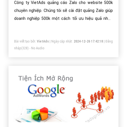
Công ty VietAds quảng cáo Zalo cho website 500k
chuyên nghiệp. Chúng tôi sẽ cài đặt quảng Zalo giúp
doanh nghiệp 500k một cách tối ưu hiệu quả nhất.
Mang đến khách hàng cho doanh nghiệp 500k khi sử
dụng ứng dụng Zalo.
Bài viết tạo bởi:
VietAds
| Ngày cập nhật:
2024-12-26 17:42:18
|
Đăng
nhập
(328) - No Audio