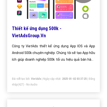
Thiết kế ứng dụng 500k -
VietAdsGroup.Vn
Công ty VietAds thiết kế ứng dụng App IOS và App
Android 500k chuyên nghiệp. Chúng tôi sẽ tạo App hữu
ích giúp doanh nghiệp 500k tối ưu hiệu quả bán hàng
cao nhất. Doanh nghiệp 500k của bạn sẽ sở hữu app
đẹp, ưu việt, tăng trải nghiệm người dùng duyệt app.
Bài viết tạo bởi:
VietAds
| Ngày cập nhật:
2025-01-02 03:37:25
|
Đăng
nhập
(427) - No Audio