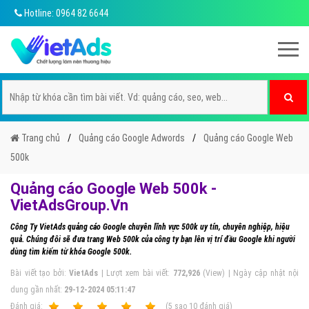
Hotline: 0964 82 6644
Trang chủ
Quảng cáo Google Adwords
Quảng cáo Google Web
500k
Quảng cáo Google Web 500k -
VietAdsGroup.Vn
Công Ty VietAds quảng cáo Google chuyên lĩnh vực 500k uy tín, chuyên nghiệp, hiệu
quả. Chúng đôi sẽ đưa trang Web 500k của công ty bạn lên vị trí đầu Google khi người
dùng tìm kiếm từ khóa Google 500k.
Bài viết tạo bởi:
VietAds
| Lượt xem bài viết:
772,926
(View) | Ngày cập nhật nội
dung gần nhất:
29-12-2024 05:11:47
Ðánh giá:
1
2
3
4
5
(
5
sao
10
đánh giá)