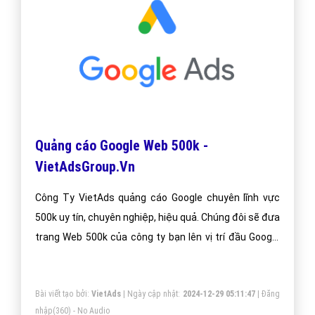
Quảng cáo Google Web 500k -
VietAdsGroup.Vn
Công Ty VietAds quảng cáo Google chuyên lĩnh vực
500k uy tín, chuyên nghiệp, hiệu quả. Chúng đôi sẽ đưa
trang Web 500k của công ty bạn lên vị trí đầu Google
khi người dùng tìm kiếm từ khóa Google 500k.
Bài viết tạo bởi:
VietAds
| Ngày cập nhật:
2024-12-29 05:11:47
|
Đăng
nhập
(360) - No Audio