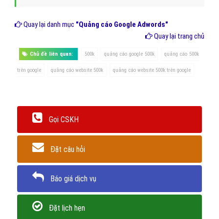
Quay lại danh mục
"Quảng cáo Google Adwords"
Quay lại trang chủ
Chủ đề liên quan:
500k
quảng cáo google 500k
quảng cáo 500k
trên google
quảng cáo website 500k
quảng cáo website 500k trên google
Gọi CSKH
Đặt câu hỏi
Báo giá dịch vụ
Đặt lịch hẹn