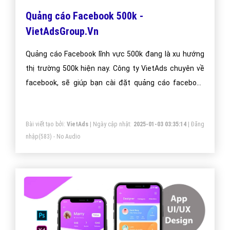
Quảng cáo Facebook 500k -
VietAdsGroup.Vn
Quảng cáo Facebook lĩnh vực 500k đang là xu hướng
thị trường 500k hiện nay. Công ty VietAds chuyên về
facebook, sẽ giúp bạn cài đặt quảng cáo facebook
500k tối ưu chi phí thấp, tiếp cận khách hàng 500k một
cách nhanh hiệu quả.
Bài viết tạo bởi:
VietAds
| Ngày cập nhật:
2025-01-03 03:35:14
|
Đăng
nhập
(583) - No Audio