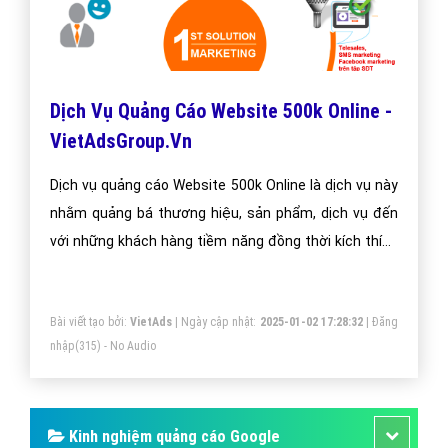
Dịch Vụ Quảng Cáo Website 500k Online -
VietAdsGroup.Vn
Dịch vụ quảng cáo Website 500k Online là dịch vụ này
nhằm quảng bá thương hiệu, sản phẩm, dịch vụ đến
với những khách hàng tiềm năng đồng thời kích thích
hành vi mua hàng của họ.
Bài viết tạo bởi:
VietAds
| Ngày cập nhật:
2025-01-02 17:28:32
|
Đăng
nhập
(315) - No Audio
Kinh nghiệm quảng cáo Google