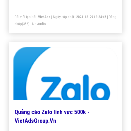
nhất. Mang đến khách hàng cho doanh nghiệp 500k
khi sử dụng trình duyệt cốc cốc.
Bài viết tạo bởi:
VietAds
| Ngày cập nhật:
2024-12-29 19:24:46
|
Đăng
nhập
(356) - No Audio
Quảng cáo Zalo lĩnh vực 500k -
VietAdsGroup.Vn