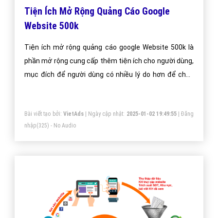
Tiện Ích Mở Rộng Quảng Cáo Google
Website 500k
Tiện ích mở rộng quảng cáo google Website 500k là
phần mở rộng cung cấp thêm tiện ích cho người dùng,
mục đích để người dùng có nhiều lý do hơn để chọn
quảng cáo của bạn.
Bài viết tạo bởi:
VietAds
| Ngày cập nhật:
2025-01-02 19:49:55
|
Đăng
nhập
(325) - No Audio