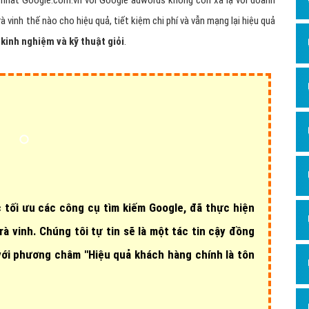
g nhất Google.com.vn với Google adwords không còn xa lạ với doanh
Dịch v
à vinh thế nào cho hiệu quả, tiết kiệm chi phí và vẫn mạng lại hiệu quả
Hỏi đ
 kinh nghiệm và kỹ thuật giỏi
.
Hỏi đ
Hỏi đá
Hỏi đá
Hỏi đ
Hỏi đá
Hỏi đá
Quảng
 tối ưu các công cụ tìm kiếm Google, đã thực hiện
Dịch v
rà vinh
. Chúng tôi tự tin sẽ là một tác tin cậy đồng
Dịch v
 với phương châm "Hiệu quả khách hàng chính là tôn
Dịch v
Dịch v