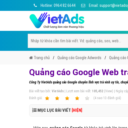
Hotline: 0964 82 6644
Email: support@vietads
Trang chủ
Quảng cáo Google Adwords
Quảng cáo 
Quảng cáo Google Web tr
Công Ty VietAds quảng cáo Google chuyên lĩnh vực trà vinh uy tín, chuyê
Bài viết tạo bởi:
VietAds
| Lượt xem bài viết:
105,452
(View) | Ngày cậ
Ðánh giá:
1
2
3
4
5
(
4
sao
13
đánh giá)
MỤC LỤC BÀI VIẾT
[HIỆN]