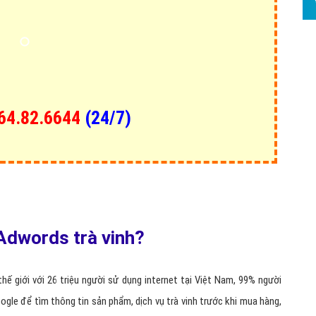
Hỏi đ
Thiết 
Quảng
Quảng
64.82.6644
(24/7)
Định n
Nghĩa l
Phần 
Adwords trà vinh?
hế giới với 26 triệu người sử dụng internet tại Việt Nam, 99% người
gle để tìm thông tin sản phẩm, dịch vụ trà vinh trước khi mua hàng,