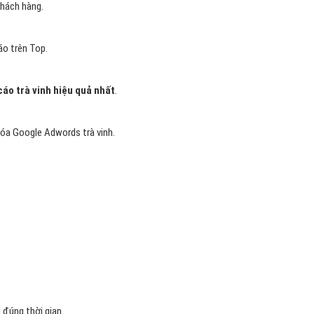
hách hàng.
áo trên Top.
áo trà vinh hiệu quả nhất
.
óa Google Adwords trà vinh.
đúng thời gian.