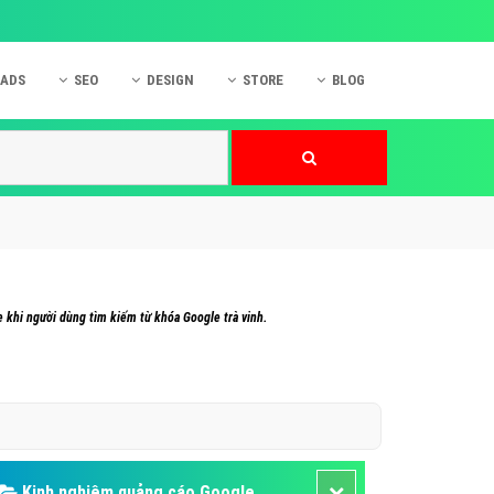
 ADS
SEO
DESIGN
STORE
BLOG
ner
 cáo Mobile
SEO Website
Thiết kế Web
nner
p quảng cáo Instagram
Dịch vụ SEO Website
Thiết kế Website
 cáo Zalo
Hỏi đáp SEO Google
Danh sách Website
 cáo Instagram
Thiết kế Landing Page
cáo Online
Dịch vụ thiết kế Website
e khi người dùng tìm kiếm từ khóa Google trà vinh.
 cáo Skype
Hỏi đáp Website
 cáo TVC
 cáo Cốc Cốc
mềm ứng dụng hay
Kinh nghiệm quảng cáo Google