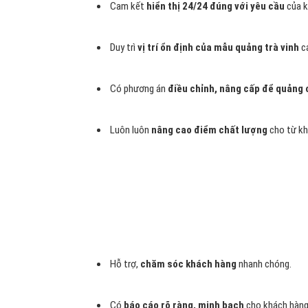
Cam kết
hiển thị 24/24 đúng với yêu cầu
của k
Duy trì
vị trí ổn định của mẫu quảng trà vinh
c
Có phương án
điều chỉnh, nâng cấp để quảng c
Luôn luôn
nâng cao điểm chất lượng
cho từ kh
Hỗ trợ,
chăm sóc khách hàng
nhanh chóng.
Có
báo cáo rõ ràng, minh bạch
cho khách hàng 