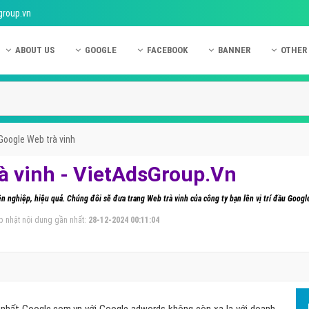
group.vn
ABOUT US
GOOGLE
FACEBOOK
BANNER
OTHER
Giới thiệu công ty Việt Ads
Kinh nghiệm quảng cáo Google
Kinh nghiệm quảng cáo Facebook
Dịch vụ quảng cáo Ban
Quảng
Hướng dẫn thanh toán Việt Ads
Kiến thức quảng cáo Google
Dịch vụ quảng cáo Facebook
Hỏi đáp quảng cáo Ba
Hỏi đá
Chính sách bảo mật Việt Ads
Dịch vụ quảng cáo Google
Kiến thức quảng cáo Facebook
Quảng cáo Banner
Quảng
Google Web trà vinh
Chính sách bảo hành & bảo trì Việt Ads
Quảng cáo Google Adwords
Quảng cáo Facebook
Quảng
à vinh - VietAdsGroup.Vn
Liên hệ Việt Ads
Các hình thức quảng cáo Google
Hỏi đáp Facebook
Quảng 
n nghiệp, hiệu quả. Chúng đôi sẽ đưa trang Web trà vinh của công ty bạn lên vị trí đầu Googl
Chính sách đại lý Việt Ads
Hướng dẫn chạy quảng cáo Google
Quảng
p nhật nội dung gần nhất:
28-12-2024 00:11:04
Tiện ích mở rộng quảng cáo Google
Quảng
Hỏi đáp Google
Quảng
Phần 