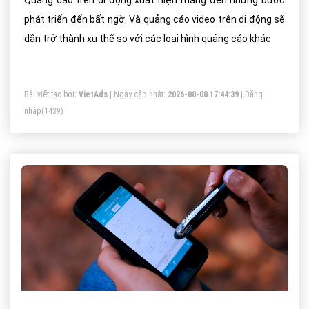
Quảng cáo trên di động xuất hiện mang đến những bước
phát triển đến bất ngờ. Và quảng cáo video trên di động sẽ
dần trở thành xu thế so với các loại hình quảng cáo khác
Bài viết tạo bởi:
VietAds
| Ngày cập nhật:
2026-08-08 17:44:39
|
Đăng
nhập
(1439)