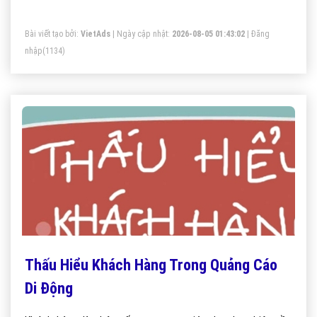
Bài viết tạo bởi:
VietAds
| Ngày cập nhật:
2026-08-05 01:43:02
|
Đăng
nhập
(1134)
Thấu Hiểu Khách Hàng Trong Quảng Cáo
Di Động