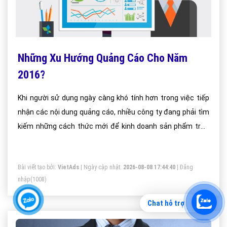
Những Xu Hướng Quảng Cáo Cho Năm
2016?
Khi người sử dụng ngày càng khó tính hơn trong việc tiếp
nhận các nội dung quảng cáo, nhiều công ty đang phải tìm
kiếm những cách thức mới để kinh doanh sản phẩm trực
tuyến có hiệu quả hơn.
Bài viết tạo bởi:
VietAds
| Ngày cập nhật:
2026-08-08 17:44:40
|
Đăng
nhập
(1008)
Chat hỗ trợ