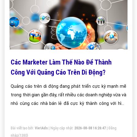
Các Marketer Làm Thế Nào Để Thành
Công Với Quảng Cáo Trên Di Động?
Quảng cáo trên di động đang phát triển cực kỳ mạnh mẽ
trong thời gian gần đây, rất nhiều các doanh nghiệp vừa và
nhỏ cùng các nhà bán lẻ đã cực kỳ thành công với hình
thức quảng cáo này.
Bài viết tạo bởi:
VietAds
| Ngày cập nhật:
2026-08-08 16:26:47
|
Đăng
nhập
(1380)