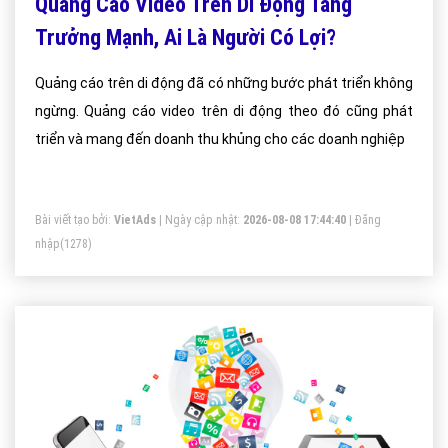
Quảng Cáo Video Trên Di Động Tăng
Trưởng Mạnh, Ai Là Người Có Lợi?
Quảng cáo trên di động đã có những bước phát triển không
ngừng. Quảng cáo video trên di động theo đó cũng phát
triển và mang đến doanh thu khủng cho các doanh nghiệp
Bài viết tạo bởi:
VietAds
| Ngày cập nhật:
2026-08-08 17:44:40
|
Đăng
nhập
(1278)