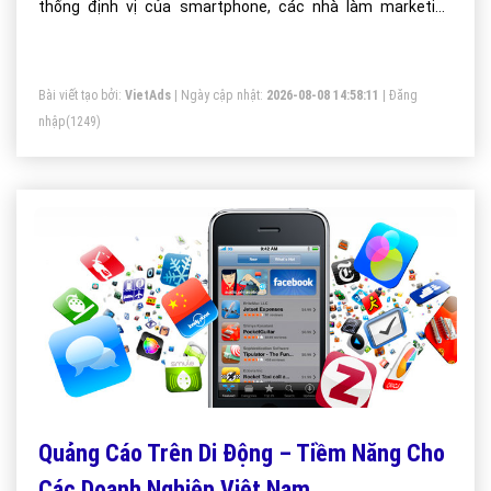
thống định vị của smartphone, các nhà làm marketing
thực hiện hình thức quảng cáo này dễ dàng lựa chọn đối
tượng mục tiêu.
Bài viết tạo bởi:
VietAds
| Ngày cập nhật:
2026-08-08 14:58:11
|
Đăng
nhập
(1249)
Quảng Cáo Trên Di Động – Tiềm Năng Cho
Các Doanh Nghiệp Việt Nam