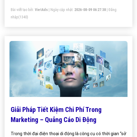
mà di động cũng là lĩnh vực thu hút các chuyên gia
Bài viết tạo bởi:
VietAds
| Ngày cập nhật:
2026-08-09 06:27:38
|
Đăng
Marketing tham gia.
nhập
(1340)
Giải Pháp Tiết Kiệm Chi Phí Trong
Marketing – Quảng Cáo Di Động
Trong thời đại điện thoại di động là công cụ có thời gian “sở