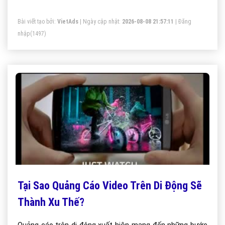
Bài viết tạo bởi:
VietAds
| Ngày cập nhật:
2026-08-08 21:57:11
|
Đăng
nhập
(1497)
Tại Sao Quảng Cáo Video Trên Di Động Sẽ
Thành Xu Thế?