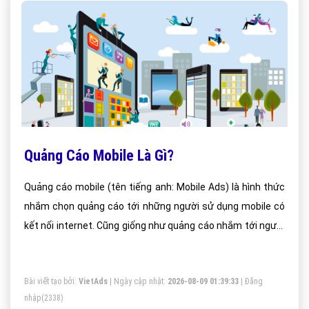
Quảng Cáo Mobile Là Gì?
Quảng cáo mobile (tên tiếng anh: Mobile Ads) là hình thức
nhắm chọn quảng cáo tới những người sử dụng mobile có
kết nối internet. Cũng giống như quảng cáo nhắm tới người
sử dụng máy vi tính, quảng cáo mobile có thể dưới dạng
text, banner hay video
Bài viết tạo bởi:
VietAds
| Ngày cập nhật:
2026-08-09 01:39:33
|
Đăng
nhập
(2338)