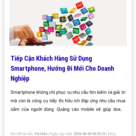
Tiếp Cận Khách Hàng Sử Dụng
Smartphone, Hướng Đi Mới Cho Doanh
Nghiệp
Smartphone không chỉ phục vụ nhu cầu tìm kiếm và giải trí
mà còn là công cụ tiếp thị hữu ích đáp ứng nhu cầu mua
sắm của người dùng. Quảng cáo mobile sẽ giúp doanh
nghiệp tiếp cận được khách hàng một cách nhanh chóng
và hiệu quả.
Bài viết tạo bởi:
VietAds
| Ngày cập nhật:
2026-08-09 06:35:33
|
Đăng