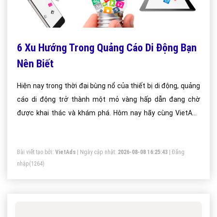
6 Xu Hướng Trong Quảng Cáo Di Động Bạn
Nên Biết
Hiện nay trong thời đại bùng nổ của thiết bị di động, quảng
cáo di động trở thành một mỏ vàng hấp dẫn đang chờ
được khai thác và khám phá. Hôm nay hãy cùng VietAds
tìm hiểu về 6 xu hướng bạn nên biết khi tham gia lĩnh vực
hấp dẫn này.
Bài viết tạo bởi:
VietAds
| Ngày cập nhật:
2026-08-08 16:25:43
|
Đăng
nhập
(1264)