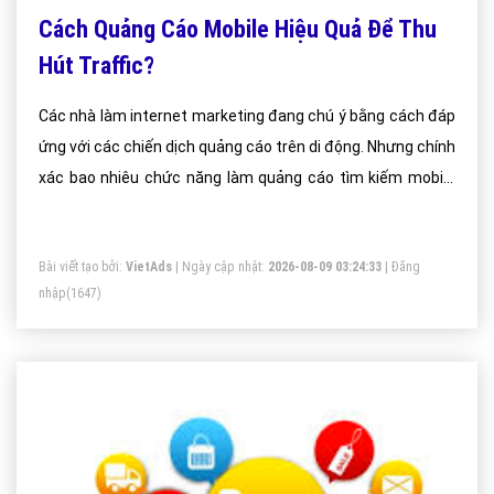
Cách Quảng Cáo Mobile Hiệu Quả Để Thu
Hút Traffic?
Các nhà làm internet marketing đang chú ý bằng cách đáp
ứng với các chiến dịch quảng cáo trên di động. Nhưng chính
xác bao nhiêu chức năng làm quảng cáo tìm kiếm mobile
vận dụng trong hoạt động vận hành traffic – lưu lượng truy
cập đến các trang web của doanh nghiệp
Bài viết tạo bởi:
VietAds
| Ngày cập nhật:
2026-08-09 03:24:33
|
Đăng
nhập
(1647)