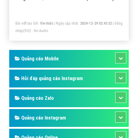
cùng VietAds tìm hiểu về 6 xu hướng bạn nên biết khi
tham gia lĩnh vực hấp dẫn này.
Bài viết tạo bởi:
VietAds
| Ngày cập nhật:
2024-12-29 02:43:32
|
Đăng
nhập
(932) - No Audio
Quảng cáo Mobile
Hỏi đáp quảng cáo Instagram
Quảng cáo Zalo
Quảng cáo Instagram
Quảng cáo Online