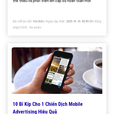
thể thiếu và phát triển lên cấp độ hoàn toàn mới
Bài viết tạo bởi:
VietAds
| Ngày cập nhật:
2025-01-01 00:09:39
|
Đăng
nhập
(1029) - No Audio
10 Bí Kíp Cho 1 Chiến Dịch Mobile
Advertising Hiệu Quả