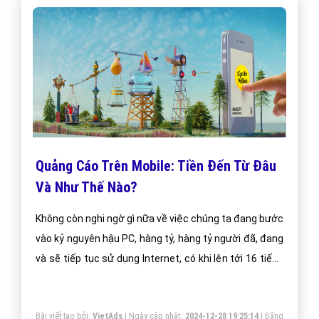
Quảng Cáo Trên Mobile: Tiền Đến Từ Đâu
Và Như Thế Nào?
Không còn nghi ngờ gì nữa về việc chúng ta đang bước
vào kỷ nguyên hậu PC, hàng tỷ, hàng tỷ người đã, đang
và sẽ tiếp tục sử dụng Internet, có khi lên tới 16 tiếng
một ngày trên chiếc điện thoại hay tablet của họ
Bài viết tạo bởi:
VietAds
| Ngày cập nhật:
2024-12-28 19:25:14
|
Đăng