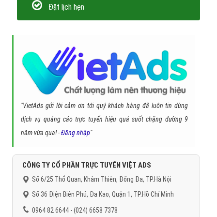
Đặt lịch hẹn
"VietAds gửi lời cảm ơn tới quý khách hàng đã luôn tin dùng
dịch vụ quảng cáo trực tuyến hiệu quả suốt chặng đường 9
năm vừa qua! -
Đăng nhập
"
CÔNG TY CỔ PHẦN TRỰC TUYẾN VIỆT ADS
Số 6/25 Thổ Quan, Khâm Thiên, Đống Đa, TP.Hà Nội
Số 36 Điện Biên Phủ, Đa Kao, Quận 1, TP.Hồ Chí Minh
0964 82 6644 - (024) 6658 7378