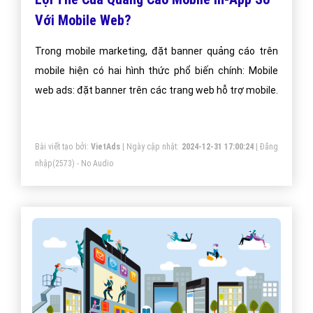
Với Mobile Web?
Trong mobile marketing, đặt banner quảng cáo trên
mobile hiện có hai hình thức phổ biến chính: Mobile
web ads: đặt banner trên các trang web hỗ trợ mobile.
Bài viết tạo bởi:
VietAds
| Ngày cập nhật:
2024-12-31 17:00:24
|
Đăng
nhập
(2573) - No Audio