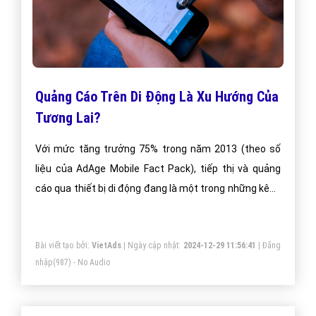
Quảng Cáo Trên Di Động Là Xu Hướng Của
Tương Lai?
Với mức tăng trưởng 75% trong năm 2013 (theo số
liệu của AdAge Mobile Fact Pack), tiếp thị và quảng
cáo qua thiết bị di động đang là một trong những kênh
tiếp thị quan trọng mà các doanh nghiệp khó có thể bỏ
qua. Có thể xem 2014 sẽ là năm của quảng cáo
Bài viết tạo bởi:
VietAds
| Ngày cập nhật:
2024-12-29 11:56:41
|
Đăng
mobile.
nhập
(987) - No Audio