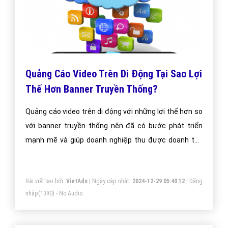
Quảng Cáo Video Trên Di Động Tại Sao Lợi
Thế Hơn Banner Truyền Thống?
Quảng cáo video trên di động với những lợi thế hơn so
với banner truyền thống nên đã có bước phát triển
mạnh mẽ và giúp doanh nghiệp thu được doanh thu
lớn.
Bài viết tạo bởi:
VietAds
| Ngày cập nhật:
2024-12-29 05:40:12
|
Đăng
nhập
(1390) - No Audio