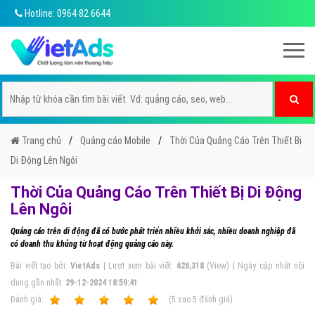
Hotline: 0964 82 6644
Trang chủ
Quảng cáo Mobile
Thời Của Quảng Cáo Trên Thiết Bị
Di Động Lên Ngôi
Thời Của Quảng Cáo Trên Thiết Bị Di Động
Lên Ngôi
Quảng cáo trên di động đã có bước phát triển nhiều khởi sắc, nhiều doanh nghiệp đã
có doanh thu khủng từ hoạt động quảng cáo này.
Bài viết tạo bởi:
VietAds
| Lượt xem bài viết:
626,318
(View) | Ngày cập nhật nội
dung gần nhất:
29-12-2024 18:59:41
Ðánh giá:
1
2
3
4
5
(
5
sao
5
đánh giá)