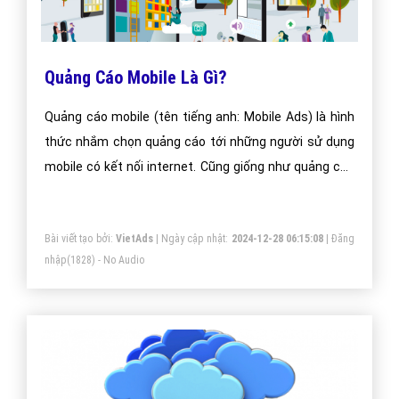
Quảng Cáo Mobile Là Gì?
Quảng cáo mobile (tên tiếng anh: Mobile Ads) là hình
thức nhắm chọn quảng cáo tới những người sử dụng
mobile có kết nối internet. Cũng giống như quảng cáo
nhắm tới người sử dụng máy vi tính, quảng cáo mobile
có thể dưới dạng text, banner hay video
Bài viết tạo bởi:
VietAds
| Ngày cập nhật:
2024-12-28 06:15:08
|
Đăng
nhập
(1828) - No Audio