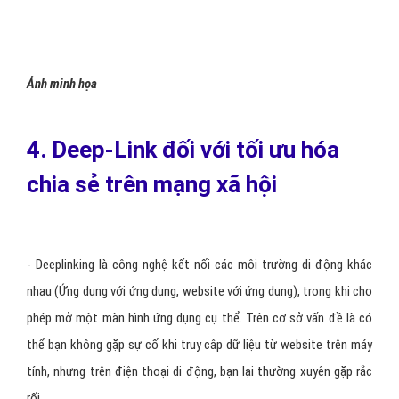
- Pinterest vừa giới thiệu Cinematic Pins, có thể được coi như là
một hình thức quảng cáo bằng video. Đây là một định dạng quảng
cáo video trên di động mới dựa trên chuyển động kéo thả của
người dùng.
- Nếu thế hệ sinh năm 2000 là mục tiêu của bạn, thì các mạng xã
hội như Vine, Instagram, và Snapchat đang trở nên rất phổ biến, sẽ
mang lại các quảng cáo video với tiềm năng cao.
- Điều quan trọng cần lưu ý rằng quảng cáo video khá tốn kém và
đòi hỏi sự sáng tạo. Điều này có nghĩa là bạn nên bắt đầu chỉ khi