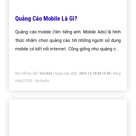
"VietAds gửi lời cảm ơn tới quý khách hàng đã luôn tin dùng
dịch vụ quảng cáo trực tuyến hiệu quả suốt chặng đường 9
năm vừa qua! -
Đăng nhập
"
CÔNG TY CỔ PHẦN TRỰC TUYẾN VIỆT ADS
Số 6/25 Thổ Quan, Khâm Thiên, Đống Đa, TP.Hà Nội
Số 36 Điện Biên Phủ, Đa Kao, Quận 1, TP.Hồ Chí Minh
0964 82 6644 - (024) 6658 7378
(024) 6658 7378
support@vietadsgroup.vn
https://vietadsgroup.vn