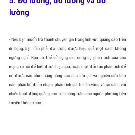
- Deeplinking là công nghệ kết nối các môi trường di động khác
nhau (Ứng dụng với ứng dụng, website với ứng dụng), trong khi cho
phép mở một màn hình ứng dụng cụ thể. Trên cơ sở vấn đề là có
thể bạn không gặp sự cố khi truy câp dữ liệu từ website trên máy
tính, nhưng trên điện thoại di động, bạn lại thường xuyên gặp rắc
rối.
- Hãy tưởng tượng bạn truy cập newsfeed Facebook và bạn nhận
được một lời mời chơi một trò chơi (Farmville, CandyCrush, hay
bất cứ game nào). Lời mời này hứa hẹn một số loại phần thưởng
như 10 xu miễn phí, hoặc các quyền hạn mới… Nếu bạn muốn tạo ra
một trải nghiệm liền mạch cho người dùng, bạn cần phải làm cho nó
thật dễ dàng để người dùng có thể đạt được lợi ích. Deep