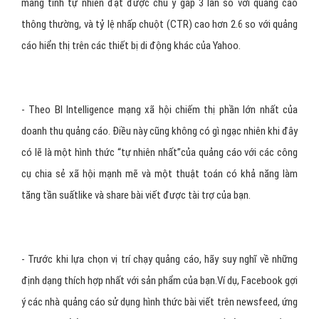
Ảnh minh họa
2. Cố gắng tạo ra các mẫu quảng
cáo tự nhiên nhất