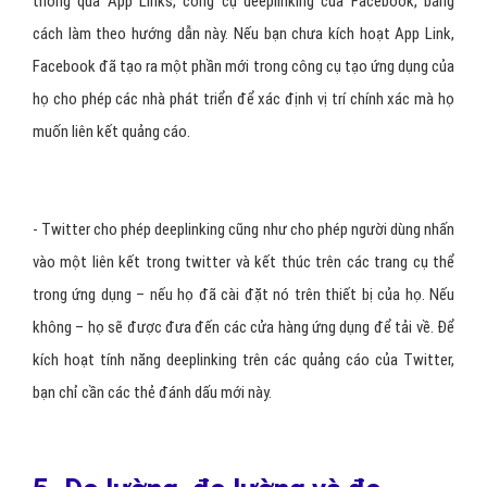
Ảnh minh họa
4. Deep-Link đối với tối ưu hóa
chia sẻ trên mạng xã hội