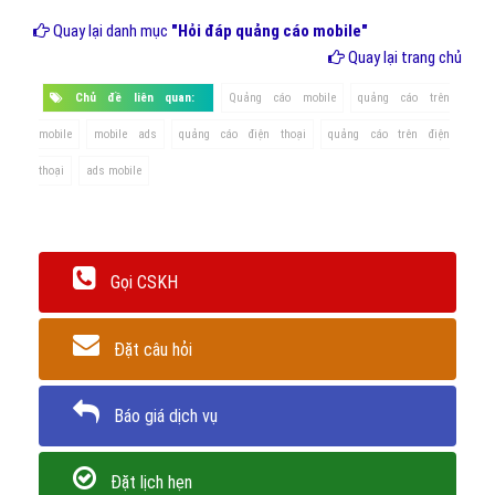
Ảnh minh họa
- Một điểm quan trọng nữa đó là bạn chỉ có thể đo lường các
chiến dịch truyền thông trên Facebook và Twitter là bằng việc tích
hợp SDK trong ứng dụng của bạn hoặc các SDK của các đối tác đo
lường di động chính thức của Facebook và Twitter (dưới đây là
danh sách đối tác của Facebook, và của Twitter).
- Facebook cũng đã thông báo rằng kể từ ngày 04 tháng 11 năm
2015, các nhà quảng cáo sẽ không còn có thể truy cập dữ liệu từ
thiết bị ứng dụng cài đặt chiến dịch chạy trên các mạng xã hội.