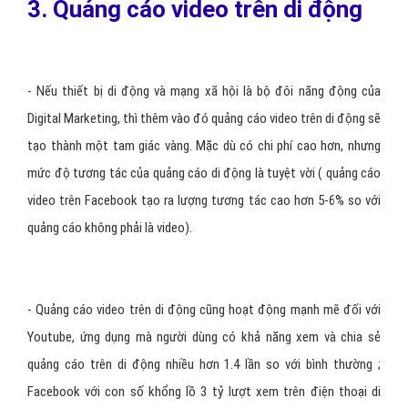
tăng tần suấtlike và share bài viết được tài trợ của bạn.
- Trước khi lựa chọn vị trí chạy quảng cáo, hãy suy nghĩ về những
định dạng thích hợp nhất với sản phẩm của bạn.Ví dụ, Facebook gợi
ý các nhà quảng cáo sử dụng hình thức bài viết trên newsfeed, ứng
dụng chia sẻ ảnh Instagram gợi ý hình thức bài viết ảnh, còn đối với
Pinterestlà hình thức ghim post. Vì vậy, nếu bạn muốn quảng cáo
sản phẩm có thiết kế tương tự nhau thì Pinterest, với nền tảng
hình ảnh mạnh mẽ, sẽ là một ứng dụng tuyệt vời. Tương tự như vậy,
nếu bạn yêu thích du lịch, bạn có thể chia sẻ hình ảnh của các điểm
đến du lịch ngoạn mục của bạn trên Instagram.