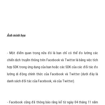
Linkscho phép bạn đưa người dùng đến một trang đích duy nhất
trong ứng dụng của bạn cho phép họ nhận được các phần thưởng
này.
- Có hai cách để sử dụng tính năng này trên Facebook, một là
thông qua App Links, công cụ deeplinking của Facebook, bằng
cách làm theo hướng dẫn này. Nếu bạn chưa kích hoạt App Link,
Facebook đã tạo ra một phần mới trong công cụ tạo ứng dụng của
họ cho phép các nhà phát triển để xác định vị trí chính xác mà họ
muốn liên kết quảng cáo.
- Twitter cho phép deeplinking cũng như cho phép người dùng nhấn
vào một liên kết trong twitter và kết thúc trên các trang cụ thể