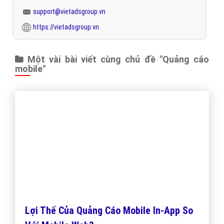
tạo ra những trải nghiệm người dùng thống nhất, khi đó họ sẽ khai
thác hết được tiềm năng của mảng quảng cáo này.
Để bắt đầu chiến dịch
quảng cáo
mobile
của bạn, hãy liên
hệ với
Viet
Ads
để chúng tôi có thể giúp bạn tối ưu hóa
quảng cáo mobile với chi phí thấp nhất, hiệu quả mang lại
lớn nhất!
Trân trọng! Cảm ơn bạn đã luôn theo dõi các bài viết
trên Website VietAdsGroup.Vn của công ty chúng tôi!
Quay lại danh mục
"Hỏi đáp quảng cáo mobile"
Quay lại trang chủ