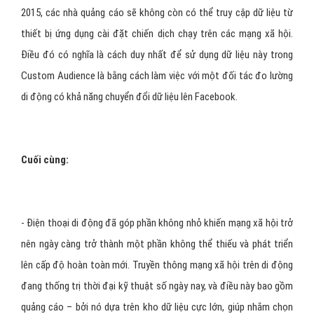
trong ứng dụng – nếu họ đã cài đặt nó trên thiết bị của họ. Nếu
không – họ sẽ được đưa đến các cửa hàng ứng dụng để tải về. Để
kích hoạt tính năng deeplinking trên các quảng cáo của Twitter,
bạn chỉ cần các thẻ đánh dấu mới này.
5. Đo lường, đo lường và đo
lường
- Nếu bạn muốn trở thành chuyên gia trong lĩnh vực quảng cáo trên
di động, bạn cần phải đo lường được hiệu quả một cách không
ngừng nghỉ. Bạn có thể sử dụng các công cụ phân tích của các
mạng xã hội để biết được hiệu quả, hoặc một đối tác phân tích để
có được các chức năng nâng cao như lưu giữ và nghiên cứu báo