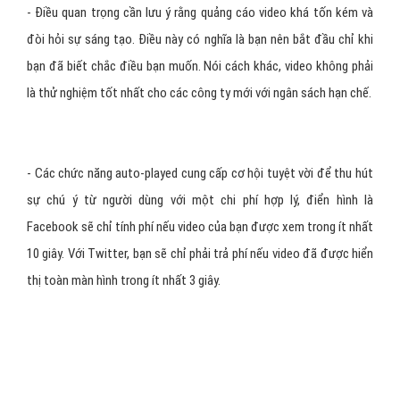
- Nếu thiết bị di động và mạng xã hội là bộ đôi năng động của
Digital Marketing, thì thêm vào đó quảng cáo video trên di động sẽ
tạo thành một tam giác vàng. Mặc dù có chi phí cao hơn, nhưng
mức độ tương tác của quảng cáo di động là tuyệt vời ( quảng cáo
video trên Facebook tạo ra lượng tương tác cao hơn 5-6% so với
quảng cáo không phải là video).
- Quảng cáo video trên di động cũng hoạt động mạnh mẽ đối với
Youtube, ứng dụng mà người dùng có khả năng xem và chia sẻ
quảng cáo trên di động nhiều hơn 1.4 lần so với bình thường ;
Facebook với con số khổng lồ 3 tỷ lượt xem trên điện thoại di
động; và Twitter, nơi 90% lượt xem Video quảng cáo diễn ra trên
các thiết bị di động.