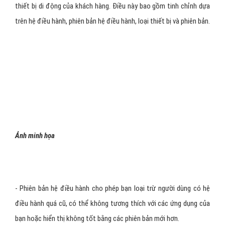
hàng của họ. Nếu như họ biết rằng khách hàng đang xem một chiếc
váy trong ứng dụng của mình, họ sẽ tiếp thị lại và khuyến khích
khách hàng đó tới cửa hàng để thử chiếc váy đó khi cô ấy ở gần
cửa Điều này , trên thực tế đem lại rất nhiều tiềm năng.
- Nhắm chọn theo thiết bị và hệ điều hành: Một phương pháp nhắm
chọn hữu ích khác cho các nhà quảng cáo di động liên quan tới
thiết bị di động của khách hàng. Điều này bao gồm tinh chỉnh dựa
trên hệ điều hành, phiên bản hệ điều hành, loại thiết bị và phiên bản.