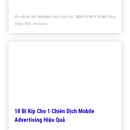
Quảng Cáo Video Trên Di Động Tại Sao Lợi
Thế Hơn Banner Truyền Thống?
Quảng cáo video trên di động với những lợi thế hơn so
với banner truyền thống nên đã có bước phát triển
mạnh mẽ và giúp doanh nghiệp thu được doanh thu
lớn.
Bài viết tạo bởi:
VietAds
| Ngày cập nhật:
2024-12-29 05:40:12
|
Đăng
nhập
(1390) - No Audio