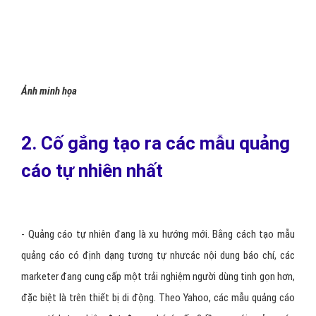
WIFI: Nếu ứng dụng của bạn có dung lượng lớn, bạn nên
khuyến khích người dung chỉ tải về khi kết nối Wifi. Bằng
cách kiểm soát tính năng này, bạn sẽ nắm quyền chủ động.
- Cuối cùng, luôn có một sự cân bằng giữa chiều sâu và chiều dài.
Bạn càng nhắm chọn chi tiết thì chi phí càng lớn, nhưng đồng thời
giá trị đạt được tỷ lệ thuận với những gì bạn bỏ ra. Vì vậy, nếu bạn
biết đối tượng của bạn, đó sẽ là lợi thế. Nếu không, bạn sẽ phải
tốn một khoản tiền không hề nhỏ để hiểu được đối tượng của
mình.