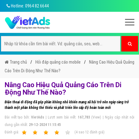
Hotline: 0964 82 6644
Trang chủ
Hỏi đáp quảng cáo mobile
Nâng Cao Hiệu Quả Quảng
Cáo Trên Di Động Như Thế Nào?
Nâng Cao Hiệu Quả Quảng Cáo Trên Di
Động Như Thế Nào?
Điện thoại di động đã góp phần không nhỏ khiến mạng xã hội trở nên ngày càng trở
thành một phần không thể thiếu và phát triển lên cấp độ hoàn toàn mới
Bài viết tạo bởi:
VietAds
| Lượt xem bài viết:
167,783
(View) | Ngày cập nhật nội
dung gần nhất:
29-12-2024 11:15:45
Ðánh giá:
1
2
3
4
5
(
4
sao
12
đánh giá)