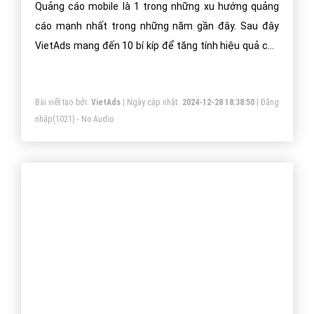
Quảng Cáo Trên Mobile: Tiền Đến Từ Đâu
Và Như Thế Nào?
Không còn nghi ngờ gì nữa về việc chúng ta đang bước
vào kỷ nguyên hậu PC, hàng tỷ, hàng tỷ người đã, đang
và sẽ tiếp tục sử dụng Internet, có khi lên tới 16 tiếng
một ngày trên chiếc điện thoại hay tablet của họ
Bài viết tạo bởi:
VietAds
| Ngày cập nhật:
2024-12-28 19:25:14
|
Đăng
nhập
(1332) - No Audio