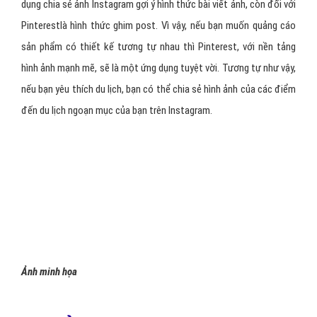
- Quảng cáo tự nhiên đang là xu hướng mới. Bằng cách tạo mẫu
quảng cáo có định dạng tương tự nhưcác nội dung báo chí, các
marketer đang cung cấp một trải nghiệm người dùng tinh gọn hơn,
đặc biệt là trên thiết bị di động. Theo Yahoo, các mẫu quảng cáo
mang tính tự nhiên đạt được chú ý gấp 3 lần so với quảng cáo
thông thường, và tỷ lệ nhấp chuột (CTR) cao hơn 2.6 so với quảng
cáo hiển thị trên các thiết bị di động khác của Yahoo.
- Theo BI Intelligence mạng xã hội chiếm thị phần lớn nhất của
doanh thu quảng cáo. Điều này cũng không có gì ngạc nhiên khi đây
có lẽ là một hình thức “tự nhiên nhất”của quảng cáo với các công
cụ chia sẻ xã hội mạnh mẽ và một thuật toán có khả năng làm