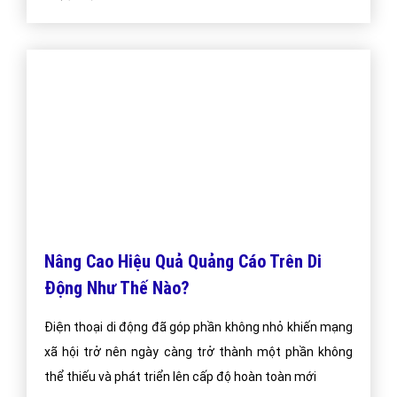
Quảng Cáo Mobile Là Gì?
Quảng cáo mobile (tên tiếng anh: Mobile Ads) là hình
thức nhắm chọn quảng cáo tới những người sử dụng
mobile có kết nối internet. Cũng giống như quảng cáo
nhắm tới người sử dụng máy vi tính, quảng cáo mobile
có thể dưới dạng text, banner hay video
Bài viết tạo bởi:
VietAds
| Ngày cập nhật:
2024-12-28 06:15:08
|
Đăng
nhập
(1828) - No Audio