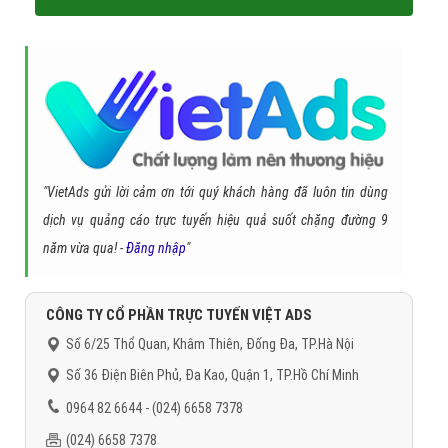
Điều đó có nghĩa là cách duy nhất để sử dụng dữ liệu này trong
Custom Audience là bằng cách làm việc với một đối tác đo lường
di động có khả năng chuyển đổi dữ liệu lên Facebook.
Cuối cùng:
- Điện thoại di động đã góp phần không nhỏ khiến mạng xã hội trở
nên ngày càng trở thành một phần không thể thiếu và phát triển
lên cấp độ hoàn toàn mới. Truyền thông mạng xã hội trên di động
đang thống trị thời đại kỹ thuật số ngày nay, và điều này bao gồm
quảng cáo – bởi nó dựa trên kho dữ liệu cực lớn, giúp nhắm chọn
mục tiêu chính xác với những tính năng độc đáo cho các thiết bị di
động. Khi các nhà quảng cáo sử dụng deeplinking để phân tích và