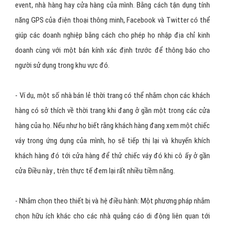
liền với người sử dụng cụ thể và những quan tâm của họ. Vậy các
tùy chọn nào đem lại điều đặc biệt trên thiết bị di động?
- Quảng cáo tại địa điểm: Quảng cáo dựa trên địa điểm là một
công cụ rất hữu ích nếu bạn muốn quảng cáo tới các người dùng di
động thông qua mạng xã hội. Khả năng kết nối với các khách hàng
ở gần sẽ trở nên cực kỳ quý giá nếu như bạn muốn quảng bá cho
event, nhà hàng hay cửa hàng của mình. Bằng cách tận dụng tính
năng GPS của điện thoại thông minh, Facebook và Twitter có thể
giúp các doanh nghiệp bằng cách cho phép họ nhập địa chỉ kinh
doanh cùng với một bán kính xác định trước để thông báo cho
người sử dụng trong khu vực đó.
- Ví dụ, một số nhà bán lẻ thời trang có thể nhắm chọn các khách
hàng có sở thích về thời trang khi đang ở gần một trong các cửa