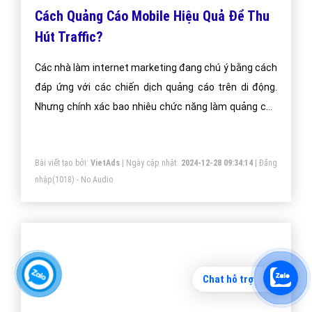
Nâng Cao Hiệu Quả Quảng Cáo Trên Di
Động Như Thế Nào?
Điện thoại di động đã góp phần không nhỏ khiến mạng
xã hội trở nên ngày càng trở thành một phần không
thể thiếu và phát triển lên cấp độ hoàn toàn mới
Chat hỗ trợ
Bài viết tạo bởi:
VietAds
| Ngày cập nhật:
2024-12-29 11:15:45
|
Đăng