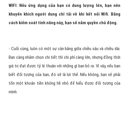
bạn hoặc hiển thị không tốt bằng các phiên bản mới hơn.
- Khi nhắm chọn theo loại thiết bị, bạn nên tùy chỉnh quảng cáo
bằng cách sử dụng hình ảnh của cùng một thiết bị mà bạn đang
nhắm tới. Trong nhắm chọn theo phiên bản thiết bị, bạn nên nhắm
chọn các phiên bản điện thoại mới bởi các thiêt bị này sẽ luôn
được các nhà phát triển ứng dụng ưu tiên dành cho các ứng dụng
mới nhất và đỉnh nhất để làm đầy bộ nhớ 32GB của chúng.
- Hãy đảm bảo giá thầu cho từng phân khúc được tối ưu, bởi sự
cạnh tranh về giá giữa các hệ điều hành khác nhau, các loại thiết bị,
và các mô hình là khác nhau. Điều này sẽ giúp tối đa hóa ROI ( tỷ lệ
hoàn vốn) của bạn bằng cách trả giá hợp lý cho đúng đối tượng.