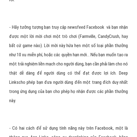
bạn đã biết chắc điều bạn muốn. Nói cách khác, video không phải
là thử nghiệm tốt nhất cho các công ty mới với ngân sách hạn chế.
- Các chức năng auto-played cung cấp cơ hội tuyệt vời để thu hút
sự chú ý từ người dùng với một chi phí hợp lý, điển hình là
Facebook sẽ chỉ tính phí nếu video của bạn được xem trong ít nhất
10 giây. Với Twitter, bạn sẽ chỉ phải trả phí nếu video đã được hiển
thị toàn màn hình trong ít nhất 3 giây.