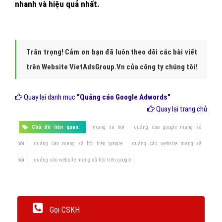
nhanh và hiệu quả nhất.
Trân trọng! Cảm ơn bạn đã luôn theo dõi các bài viết
trên Website VietAdsGroup.Vn của công ty chúng tôi!
Quay lại danh mục
"Quảng cáo Google Adwords"
Quay lại trang chủ
Chủ đề liên quan:
mạng xã hội
quảng cáo google mạng xã
hội
quảng cáo mạng xã hội trên google
quảng cáo website mạng xã
hội
quảng cáo website mạng xã hội trên google
Gọi CSKH