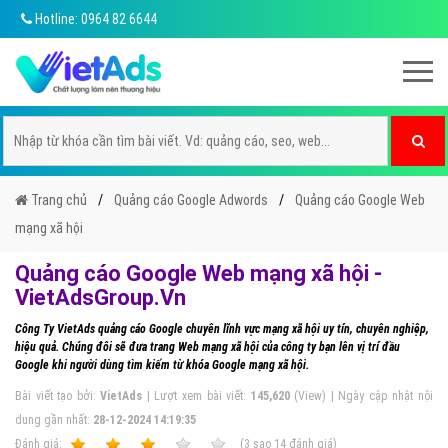
Hotline: 0964 82 6644
Trang chủ
Quảng cáo Google Adwords
Quảng cáo Google Web
mạng xã hội
Quảng cáo Google Web mạng xã hội -
VietAdsGroup.Vn
Công Ty VietAds quảng cáo Google chuyên lĩnh vực mạng xã hội uy tín, chuyên nghiệp,
hiệu quả. Chúng đôi sẽ đưa trang Web mạng xã hội của công ty bạn lên vị trí đầu
Google khi người dùng tìm kiếm từ khóa Google mạng xã hội.
Bài viết tạo bởi:
VietAds
| Lượt xem bài viết:
145,620
(View) | Ngày cập nhật nội
dung gần nhất:
28-12-2024 14:19:35
Ðánh giá:
1
2
3
4
5
(
3
sao
14
đánh giá)