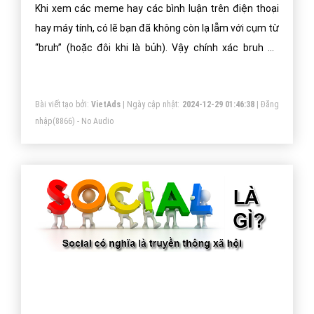
Khi xem các meme hay các bình luận trên điện thoại
hay máy tính, có lẽ bạn đã không còn lạ lẫm với cụm từ
“bruh” (hoặc đôi khi là bủh). Vậy chính xác bruh có
nghĩa là gì, nguồn gốc và ngữ cảnh khi sử dụng từ này
là khi nào? Câu trả lời sẽ có trông bài viết dưới đây!
Bài viết tạo bởi:
VietAds
| Ngày cập nhật:
2024-12-29 01:46:38
|
Đăng
nhập
(8866) - No Audio