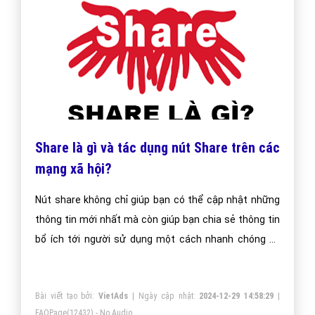
Share là gì và tác dụng nút Share trên các
mạng xã hội?
Nút share không chỉ giúp bạn có thể cập nhật những
thông tin mới nhất mà còn giúp bạn chia sẻ thông tin
bổ ích tới người sử dụng một cách nhanh chóng và
hiệu quả ngoài ra share còn có tác dụng rất lớn tới
những người bán hàng và kinh doanh online.
Bài viết tạo bởi:
VietAds
| Ngày cập nhật:
2024-12-29 14:58:29
|
FAQPage
(12432) - No Audio