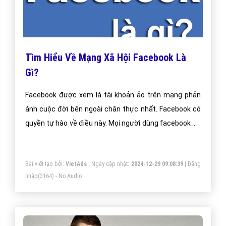
Tìm Hiểu Về Mạng Xã Hội Facebook Là
Gì?
Facebook được xem là tài khoản ảo trên mạng phản
ánh cuộc đời bên ngoài chân thực nhất. Facebook có
quyền tự hào về điều này. Mọi người dùng facebook để
chia sẻ những nỗi niềm, tâm sự của bản thân. Dùng
facebook để chia sẻ những khoảnh khắc của cuộc đời.
Bài viết tạo bởi:
VietAds
| Ngày cập nhật:
2024-12-29 09:08:39
|
Đăng
Dùng facebook để chia vui, tán gấu với bạn bè. Những
nhập
(3164) - No Audio
người cao thủ hơn thì dùng facebook để phục vụ mục
đích kinh doanh, quảng bá.