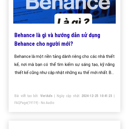
Behance là gì và hướng dẫn sử dụng
Behance cho người mới?
Behance là một nền tảng dành riêng cho các nhà thiết
kế, nơi mà bạn có thể tìm kiếm sự sáng tạo, kỹ năng
thiết kế cũng như cập nhật những xu thế mới nhất. Bài
viết dưới đây sẽ giúp bạn hiểu rõ hơn về Behance,
đồng thời hướng dẫn bạn cách đăng ký tài khoản truy
Bài viết tạo bởi:
VietAds
| Ngày cập nhật:
2024-12-25 10:41:23
|
cập.
FAQPage
(19119) - No Audio