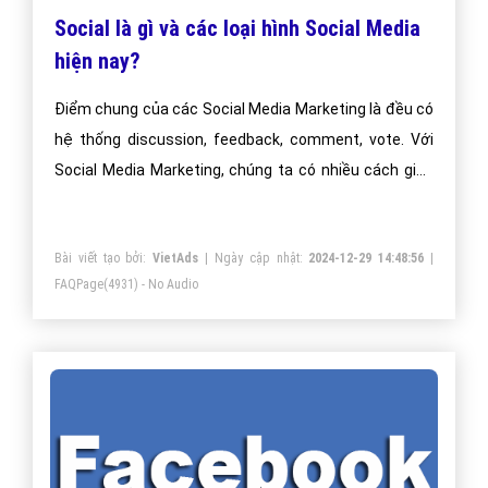
Social là gì và các loại hình Social Media
hiện nay?
Điểm chung của các Social Media Marketing là đều có
hệ thống discussion, feedback, comment, vote. Với
Social Media Marketing, chúng ta có nhiều cách giao
tiếp với nhau, tại cùng một thời điểm. + Social
Networks: Facebook, LinkedIn, MySpace, và Twitter:
Bài viết tạo bởi:
VietAds
| Ngày cập nhật:
2024-12-29 14:48:56
|
kết nối và chia sẻ.
FAQPage
(4931) - No Audio