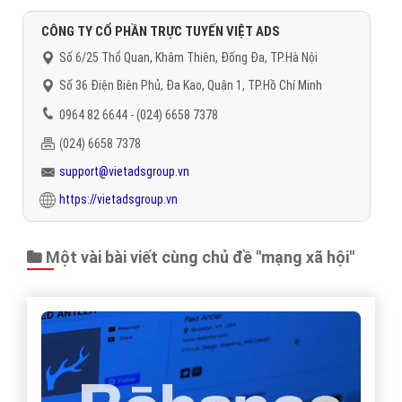
CÔNG TY CỔ PHẦN TRỰC TUYẾN VIỆT ADS
Số 6/25 Thổ Quan, Khâm Thiên, Đống Đa, TP.Hà Nội
Số 36 Điện Biên Phủ, Đa Kao, Quận 1, TP.Hồ Chí Minh
0964 82 6644 - (024) 6658 7378
(024) 6658 7378
support@vietadsgroup.vn
https://vietadsgroup.vn
Một vài bài viết cùng chủ đề "mạng xã hội"