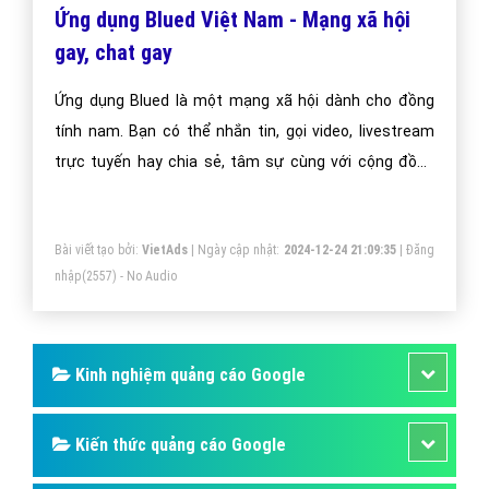
Ứng dụng Blued Việt Nam - Mạng xã hội
gay, chat gay
Ứng dụng Blued là một mạng xã hội dành cho đồng
tính nam. Bạn có thể nhắn tin, gọi video, livestream
trực tuyến hay chia sẻ, tâm sự cùng với cộng đồng
LGBT tại ứng dụng. Đã không ít Bot và Top gặp nhau và
họ tìm được tình yêu đích thực cho cuộc đời mình.
Bài viết tạo bởi:
VietAds
| Ngày cập nhật:
2024-12-24 21:09:35
|
Đăng
Bạn thì sao? Hãy tham gia, trải nghiệm và tìm một nữa
nhập
(2557) - No Audio
của mình nhé.
Kinh nghiệm quảng cáo Google
Kiến thức quảng cáo Google