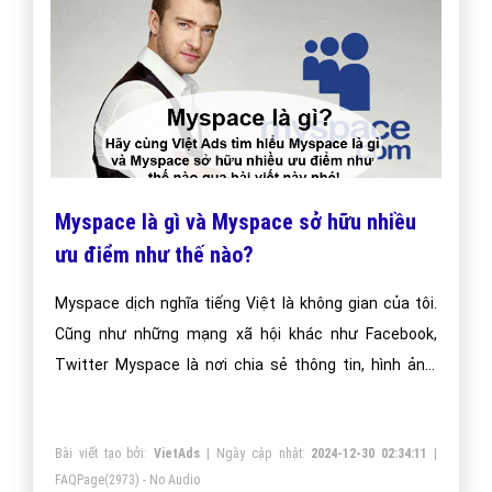
Myspace là gì và Myspace sở hữu nhiều
ưu điểm như thế nào?
Myspace dịch nghĩa tiếng Việt là không gian của tôi.
Cũng như những mạng xã hội khác như Facebook,
Twitter Myspace là nơi chia sẻ thông tin, hình ảnh,
media tới bạn bè của mỗi người trên trang mạng xã
hội này.
Bài viết tạo bởi:
VietAds
| Ngày cập nhật:
2024-12-30 02:34:11
|
FAQPage
(2973) - No Audio