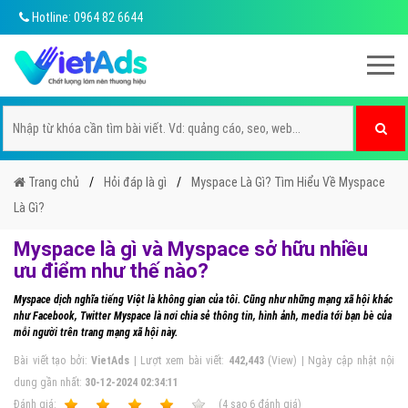
Hotline: 0964 82 6644
Trang chủ
Hỏi đáp là gì
Myspace Là Gì? Tìm Hiểu Về Myspace
Là Gì?
Myspace là gì và Myspace sở hữu nhiều
ưu điểm như thế nào?
Myspace dịch nghĩa tiếng Việt là không gian của tôi. Cũng như những mạng xã hội khác
như Facebook, Twitter Myspace là nơi chia sẻ thông tin, hình ảnh, media tới bạn bè của
mỗi người trên trang mạng xã hội này.
Bài viết tạo bởi:
VietAds
| Lượt xem bài viết:
442,443
(View) | Ngày cập nhật nội
dung gần nhất:
30-12-2024 02:34:11
Ðánh giá:
1
2
3
4
5
(
4
sao
6
đánh giá)