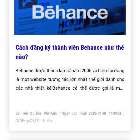
Cách đăng ký thành viên Behance như thế
nào?
Behance được thành lập từ năm 2006 và hiện tại đang
là một website tương tác lớn nhất thế giới dành cho
các nhà thiết kế.Behance có thể được gọi là một
mạng xã hội mở cho tất cả mọi người, đặc biệt dành
cho các nhà thiết kế sáng tạo. Với Behance, bạn có
Bài viết tạo bởi:
VietAds
| Ngày cập nhật:
2025-01-01 01:09:51
|
thể đăng ký thành viên, giới thiệu công việc của mình,
FAQPage
(2825) - Audio
đăng tải các tác phẩm của bạn lên hoặc đơn giản là
nơi bạn tìm những ý tưởng đẹp từ các nhà thiết kế