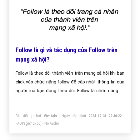
Follow là gì và tác dụng của Follow trên
mạng xã hội?
Follow là theo dõi thành viên trên mạng xã hội khi bạn
click vào chức năng follow để cập nhật thông tin của
người mà bạn đang theo dõi. Follow là chức năng vô
cùng quan trọng đối với một mạng xã hội vì tính hữu
ích của nó đem lại cho người dùng.
Bài viết tạo bởi:
VietAds
| Ngày cập nhật:
2024-12-31 22:46:22
|
FAQPage
(12766) - No Audio