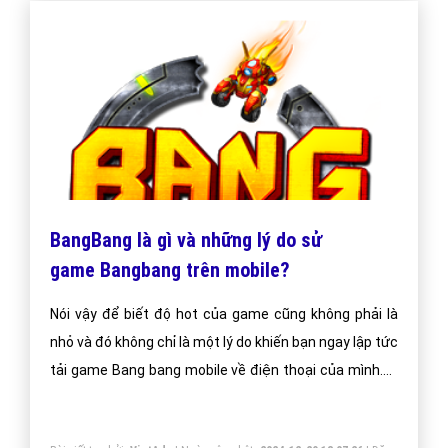
khác trên khắp thế giới. Bên cạnh đó, các nguồn tài
nguyên đồ họa, web tại đây cũng rất nh
BangBang là gì và những lý do sử
game Bangbang trên mobile?
Nói vậy để biết độ hot của game cũng không phải là
nhỏ và đó không chỉ là một lý do khiến bạn ngay lập tức
tải game Bang bang mobile về điện thoại của mình.Là
hệ game giành cho di động, Bangbang mobile có dung
lượng khá nhỏ, nhà sản xuất đã khéo léo tạo ra phiên