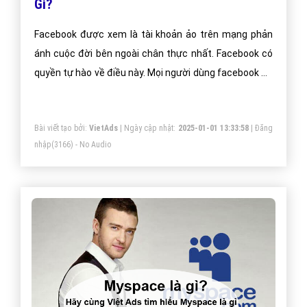
Gì?
Facebook được xem là tài khoản ảo trên mạng phản
ánh cuộc đời bên ngoài chân thực nhất. Facebook có
quyền tự hào về điều này. Mọi người dùng facebook để
chia sẻ những nỗi niềm, tâm sự của bản thân. Dùng
facebook để chia sẻ những khoảnh khắc của cuộc đời.
Bài viết tạo bởi:
VietAds
| Ngày cập nhật:
2025-01-01 13:33:58
|
Đăng
Dùng facebook để chia vui, tán gấu với bạn bè. Những
nhập
(3166) - No Audio
người cao thủ hơn thì dùng facebook để phục vụ mục
đích kinh doanh, quảng bá.