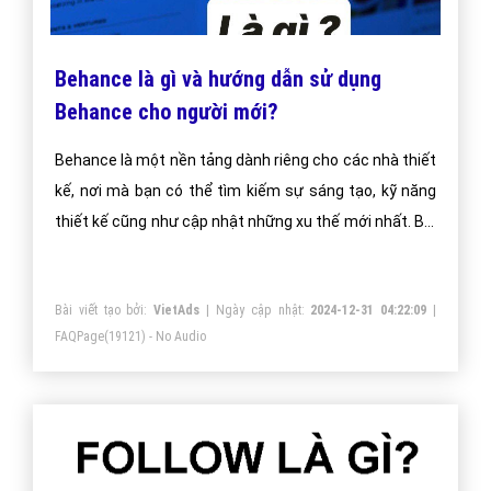
Behance là gì và hướng dẫn sử dụng
Behance cho người mới?
Behance là một nền tảng dành riêng cho các nhà thiết
kế, nơi mà bạn có thể tìm kiếm sự sáng tạo, kỹ năng
thiết kế cũng như cập nhật những xu thế mới nhất. Bài
viết dưới đây sẽ giúp bạn hiểu rõ hơn về Behance,
đồng thời hướng dẫn bạn cách đăng ký tài khoản truy
Bài viết tạo bởi:
VietAds
| Ngày cập nhật:
2024-12-31 04:22:09
|
cập.
FAQPage
(19121) - No Audio