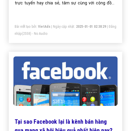
trực tuyến hay chia sẻ, tâm sự cùng với cộng đồng
LGBT tại ứng dụng. Đã không ít Bot và Top gặp nhau và
họ tìm được tình yêu đích thực cho cuộc đời mình.
Bài viết tạo bởi:
VietAds
| Ngày cập nhật:
2025-01-01 02:38:29
|
Đăng
Bạn thì sao? Hãy tham gia, trải nghiệm và tìm một nữa
nhập
(2558) - No Audio
của mình nhé.
Tại sao Facebook lại là kênh bán hàng
qua mạng xã hội hiệu quả nhất hiện nay?