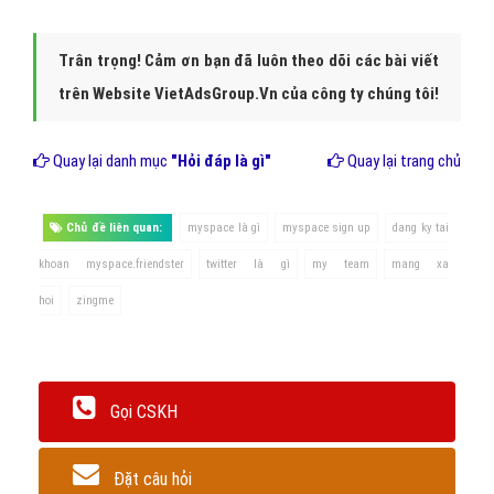
Trân trọng! Cảm ơn bạn đã luôn theo dõi các bài viết
trên Website VietAdsGroup.Vn của công ty chúng tôi!
Quay lại danh mục
"Hỏi đáp là gì"
Quay lại trang chủ
Chủ đề liên quan:
myspace là gì
myspace sign up
dang ky tai
khoan myspace.friendster
twitter là gì
my team
mang xa
hoi
zingme
Gọi CSKH
Đặt câu hỏi