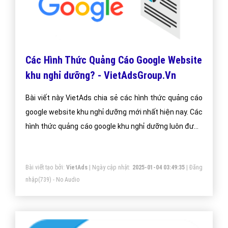
Các Hình Thức Quảng Cáo Google Website
khu nghỉ dưỡng? - VietAdsGroup.Vn
Bài viết này VietAds chia sẻ các hình thức quảng cáo
google website khu nghỉ dưỡng mới nhất hiện nay. Các
hình thức quảng cáo google khu nghỉ dưỡng luôn được
chúng tôi cập nhật thường xuyên để đem đến kiến
thức cho doanh nghiệp khu nghỉ dưỡng
Bài viết tạo bởi:
VietAds
| Ngày cập nhật:
2025-01-04 03:49:35
|
Đăng
nhập
(739) - No Audio