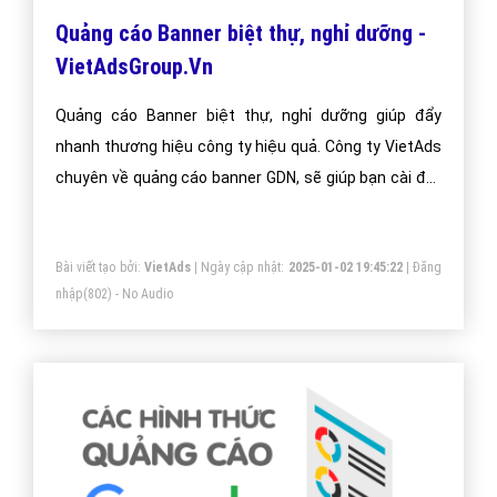
Quảng cáo Banner biệt thự, nghỉ dưỡng -
VietAdsGroup.Vn
Quảng cáo Banner biệt thự, nghỉ dưỡng giúp đẩy
nhanh thương hiệu công ty hiệu quả. Công ty VietAds
chuyên về quảng cáo banner GDN, sẽ giúp bạn cài đặt
quảng cáo banner biệt thự, nghỉ dưỡng tối ưu chi phí
thấp, tiếp cận khách hàng một cách nhanh chóng và
Bài viết tạo bởi:
VietAds
| Ngày cập nhật:
2025-01-02 19:45:22
|
Đăng
hiệu quả.
nhập
(802) - No Audio