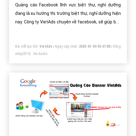
Quảng cáo Facebook lĩnh vực biệt thự, nghỉ dưỡng
đang là xu hướng thị trường biệt thự, nghỉ dưỡng hiện
nay. Công ty VietAds chuyên về facebook, sẽ giúp bạn
cài đặt quảng cáo facebook biệt thự, nghỉ dưỡng tối
ưu chi phí thấp, tiếp cận khách hàng biệt thự, nghỉ
Bài viết tạo bởi:
VietAds
| Ngày cập nhật:
2025-01-03 03:47:08
|
Đăng
dưỡng một cách nhanh hiệu quả.
nhập
(874) - No Audio