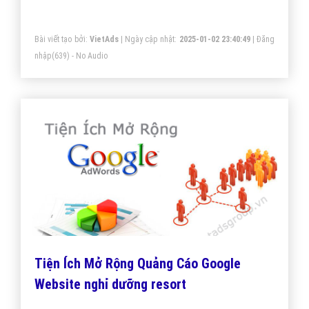
dưỡng tối ưu, mang lại giá trị cao nhất cho khách hàng.
Bài viết tạo bởi:
VietAds
| Ngày cập nhật:
2025-01-02 23:40:49
|
Đăng
nhập
(639) - No Audio
Tiện Ích Mở Rộng Quảng Cáo Google
Website nghỉ dưỡng resort