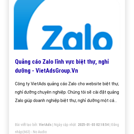
Quảng cáo Zalo lĩnh vực biệt thự, nghỉ
dưỡng - VietAdsGroup.Vn
Công ty VietAds quảng cáo Zalo cho website biệt thự,
nghỉ dưỡng chuyên nghiệp. Chúng tôi sẽ cài đặt quảng
Zalo giúp doanh nghiệp biệt thự, nghỉ dưỡng một cách
tối ưu hiệu quả nhất. Mang đến khách hàng cho doanh
nghiệp biệt thự, nghỉ dưỡng khi sử dụng ứng dụng
Bài viết tạo bởi:
VietAds
| Ngày cập nhật:
2025-01-03 02:18:54
|
Đăng
Zalo.
nhập
(663) - No Audio