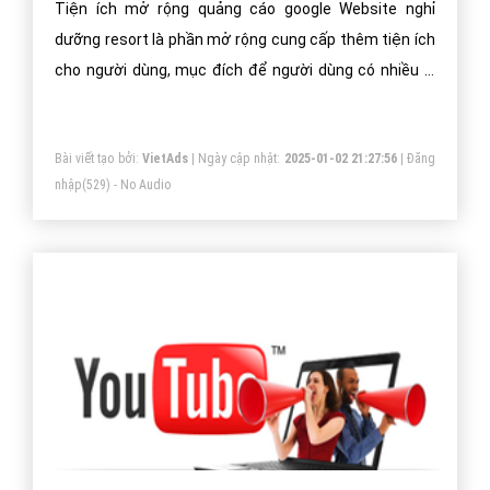
Tiện ích mở rộng quảng cáo google Website nghỉ
dưỡng resort là phần mở rộng cung cấp thêm tiện ích
cho người dùng, mục đích để người dùng có nhiều lý
do hơn để chọn quảng cáo của bạn.
Bài viết tạo bởi:
VietAds
| Ngày cập nhật:
2025-01-02 21:27:56
|
Đăng
nhập
(529) - No Audio