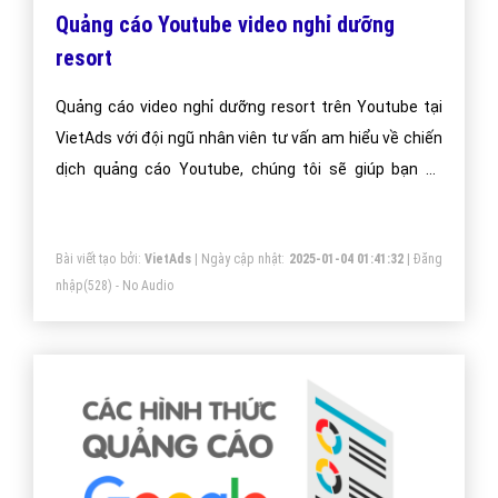
Quảng cáo Youtube video nghỉ dưỡng
resort
Quảng cáo video nghỉ dưỡng resort trên Youtube tại
VietAds với đội ngũ nhân viên tư vấn am hiểu về chiến
dịch quảng cáo Youtube, chúng tôi sẽ giúp bạn và
doanh nghiệp bạn dễ dàng đạt được mục đích quảng
video nghỉ dưỡng resort trên Youtube của mình.
Bài viết tạo bởi:
VietAds
| Ngày cập nhật:
2025-01-04 01:41:32
|
Đăng
nhập
(528) - No Audio