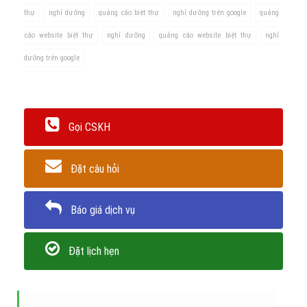
thự
nghỉ dưỡng
quảng cáo biệt thự
nghỉ dưỡng trên google
quảng
cáo website biệt thự
nghỉ dưỡng
quảng cáo website biệt thự
nghỉ
dưỡng trên google
Gọi CSKH
Đặt câu hỏi
Báo giá dịch vụ
Đặt lịch hẹn