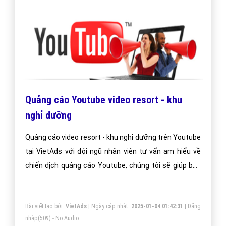
Quảng cáo Youtube video resort - khu
nghỉ dưỡng
Quảng cáo video resort - khu nghỉ dưỡng trên Youtube
tại VietAds với đội ngũ nhân viên tư vấn am hiểu về
chiến dịch quảng cáo Youtube, chúng tôi sẽ giúp bạn
và doanh nghiệp bạn dễ dàng đạt được mục đích
quảng video resort - khu nghỉ dưỡng trên Youtube của
Bài viết tạo bởi:
VietAds
| Ngày cập nhật:
2025-01-04 01:42:31
|
Đăng
mình.
nhập
(509) - No Audio