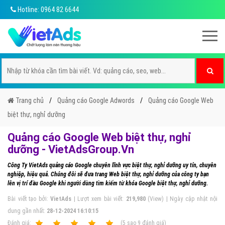
Hotline: 0964 82 6644
Trang chủ
Quảng cáo Google Adwords
Quảng cáo Google Web
biệt thự, nghỉ dưỡng
Quảng cáo Google Web biệt thự, nghỉ
dưỡng - VietAdsGroup.Vn
Công Ty VietAds quảng cáo Google chuyên lĩnh vực biệt thự, nghỉ dưỡng uy tín, chuyên
nghiệp, hiệu quả. Chúng đôi sẽ đưa trang Web biệt thự, nghỉ dưỡng của công ty bạn
lên vị trí đầu Google khi người dùng tìm kiếm từ khóa Google biệt thự, nghỉ dưỡng.
Bài viết tạo bởi:
VietAds
| Lượt xem bài viết:
219,980
(View) | Ngày cập nhật nội
dung gần nhất:
28-12-2024 16:10:15
Ðánh giá:
1
2
3
4
5
(
5
sao
9
đánh giá)