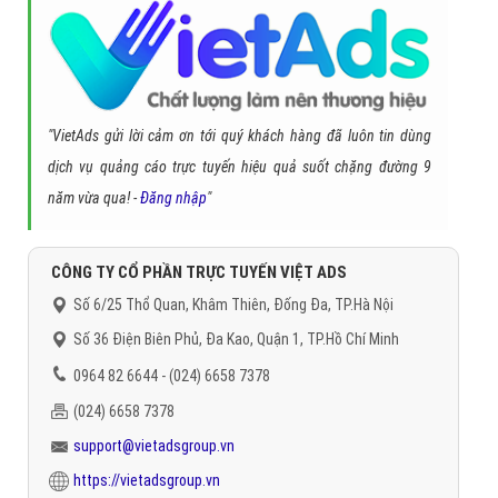
"VietAds gửi lời cảm ơn tới quý khách hàng đã luôn tin dùng
dịch vụ quảng cáo trực tuyến hiệu quả suốt chặng đường 9
năm vừa qua! -
Đăng nhập
"
CÔNG TY CỔ PHẦN TRỰC TUYẾN VIỆT ADS
Số 6/25 Thổ Quan, Khâm Thiên, Đống Đa, TP.Hà Nội
Số 36 Điện Biên Phủ, Đa Kao, Quận 1, TP.Hồ Chí Minh
0964 82 6644 - (024) 6658 7378
(024) 6658 7378
support@vietadsgroup.vn
https://vietadsgroup.vn