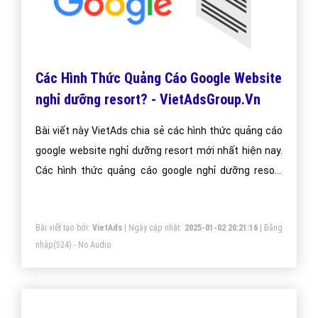
Các Hình Thức Quảng Cáo Google Website
nghỉ dưỡng resort? - VietAdsGroup.Vn
Bài viết này VietAds chia sẻ các hình thức quảng cáo
google website nghỉ dưỡng resort mới nhất hiện nay.
Các hình thức quảng cáo google nghỉ dưỡng resort
luôn được chúng tôi cập nhật thường xuyên để đem
đến kiến thức cho doanh nghiệp nghỉ dưỡng resort
Bài viết tạo bởi:
VietAds
| Ngày cập nhật:
2025-01-02 20:21:16
|
Đăng
nhập
(524) - No Audio