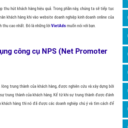
Dịch v
p thu hút khách hàng hiệu quả. Trong phần này, chúng ta sẽ tiếp tục
Hỏi đ
chân khách hàng khi vào website doanh nghiệp kinh doanh online của
Hỏi đ
h thu cao nhất. Đó là những lời
VietAds
muốn nói với bạn.
Hỏi đá
Hỏi đá
 dụng công cụ NPS (Net Promoter
Hỏi đ
Hỏi đá
Hỏi đá
Quảng
á lòng trung thành của khách hàng, được nghiên cứu và xây dựng bởi
Dịch v
u sự trung thành của khách hàng. Kể từ khi sự trung thành được đánh
ân khách hàng thì nó đã được các doanh nghiệp chú ý và tìm cách để
Dịch v
Dịch v
Dịch v