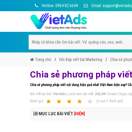
Hotline: 0964 82 6644
Email: support@vietads
Trang chủ
Hỏi đáp viết bài Marketing
Chia sẻ phươ
Chia sẻ phương pháp viết
Chia sẻ phương pháp viết nội dung hiệu quả nhất Việt Nam hiện nay? Ch
Bài viết tạo bởi:
VietAds
| Lượt xem bài viết:
242,441
(View) | Ngày cậ
Ðánh giá:
1
2
3
4
5
(
4
sao
7
đánh giá)
MỤC LỤC BÀI VIẾT
[HIỆN]