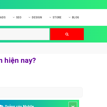
 ADS
SEO
DESIGN
STORE
BLOG
ner
 cáo Mobile
SEO Website
Thiết kế Web
nner
p quảng cáo Instagram
Dịch vụ SEO Website
Thiết kế Website
 cáo Zalo
Hỏi đáp SEO Google
Danh sách Website
 cáo Instagram
Thiết kế Landing Page
m hiện nay?
cáo Online
Dịch vụ thiết kế Website
 cáo Skype
Hỏi đáp Website
 cáo TVC
 cáo Cốc Cốc
mềm ứng dụng hay
Quảng cáo Mobile