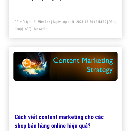
nay?
Bài viết tạo bởi:
VietAds
| Ngày cập nhật:
2024-12-30 19:54:39
|
Đăng
nhập
(1680) - No Audio
Cách viết content marketing cho các
shop bán hàng online hiệu quả?