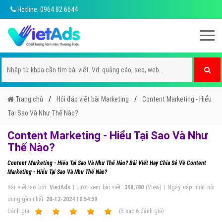
Hotline: 0964 82 6644
Trang chủ
Hỏi đáp viết bài Marketing
Content Marketing - Hiểu
Tại Sao Và Như Thế Nào?
Content Marketing - Hiểu Tại Sao Và Như
Thế Nào?
Content Marketing - Hiểu Tại Sao Và Như Thế Nào? Bài Viết Hay Chia Sẻ Về Content
Marketing - Hiểu Tại Sao Và Như Thế Nào?
Bài viết tạo bởi:
VietAds
| Lượt xem bài viết:
398,780
(View) | Ngày cập nhật nội
dung gần nhất:
28-12-2024 10:54:59
Ðánh giá:
1
2
3
4
5
(
5
sao
6
đánh giá)