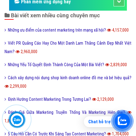
Phần mềm ứng dụng hay
Bài viết xem nhiều cùng chuyên mục
Những ưu điểm của content marketing trên mạng xã hội?
4,157,000
Viết PR Quảng Cáo Hay Cho Một Danh Lam Thắng Cảnh Đẹp Nhất Việt
Nam?
2,960,000
Những Yếu Tố Quyết Định Thành Công Của Một Bài Viết?
2,839,000
Cách xây dựng nội dung shop kinh doanh online đồ mẹ và bé hiệu quả?
2,299,000
Định Hướng Content Marketing Trong Tương Lai?
2,129,000
Đánh Giá Giữa Marketing Truyền Thống Và Marketing Hiện Đại?
1,885,000
Chat hỗ trợ
5 Câu Hỏi Cần Có Trước Khi Sáng Tạo Content Marketing?
1,704,000