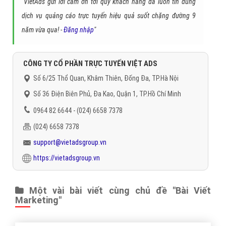
"VietAds gửi lời cảm ơn tới quý khách hàng đã luôn tin dùng
dịch vụ quảng cáo trực tuyến hiệu quả suốt chặng đường 9
năm vừa qua! -
Đăng nhập
"
CÔNG TY CỔ PHẦN TRỰC TUYẾN VIỆT ADS
Số 6/25 Thổ Quan, Khâm Thiên, Đống Đa, TP.Hà Nội
Số 36 Điện Biên Phủ, Đa Kao, Quận 1, TP.Hồ Chí Minh
0964 82 6644 - (024) 6658 7378
(024) 6658 7378
support@vietadsgroup.vn
https://vietadsgroup.vn
Một vài bài viết cùng chủ đề "Bài Viết
Marketing"