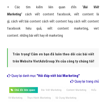
+ Các tìm kiếm liên quan đến "
Bài Viết
Marketing
"
cách viết content facebook
,
viết content là
gì
,
cách viết bài content
cách viết content hay,
cách viết content
facebook hiệu quả
,
viết content marketing
,
viet
content
.
những bài viết hay về marketing
Trân trọng! Cảm ơn bạn đã luôn theo dõi các bài viết
trên Website VietAdsGroup.Vn của công ty chúng tôi!
Quay lại danh mục
"Hỏi đáp viết bài Marketing"
Quay lại trang chủ
Chủ đề liên quan:
Bài Viết Marketing
Content Marketing
Hiểu
Về Marketing
Thực Hành Marketing
Sử Dụng Marketing