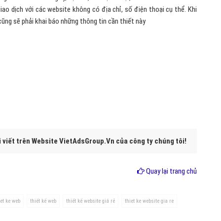
iao dịch với các website không có địa chỉ, số điện thoại cụ thể. Khi
ũng sẽ phải khai báo những thông tin cần thiết này
liên hệ với
VietAds
để chúng tôi có thể giúp bạn có được
lớn nhất!
i viết trên Website VietAdsGroup.Vn của công ty chúng tôi!
Quay lại trang chủ
iet ke web
thiết kế web
thiết kế website giá rẻ
thiet ke website gia re