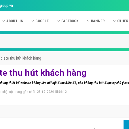
group.vn
ABOUT US
GOOGLE
FACEBOOK
BANNER
OTHER
Giới thiệu công ty Việt Ads
Kinh nghiệm quảng cáo Google
Kinh nghiệm quảng cáo Facebook
Dịch vụ quảng cáo Ban
Quảng
Hướng dẫn thanh toán Việt Ads
Kiến thức quảng cáo Google
Dịch vụ quảng cáo Facebook
Hỏi đáp quảng cáo Ba
Hỏi đá
Chính sách bảo mật Việt Ads
Dịch vụ quảng cáo Google
Kiến thức quảng cáo Facebook
Quảng cáo Banner
Quảng
biste thu hút khách hàng
Chính sách bảo hành & bảo trì Việt Ads
Quảng cáo Google Adwords
Quảng cáo Facebook
Quảng
te thu hút khách hàng
Liên hệ Việt Ads
Các hình thức quảng cáo Google
Hỏi đáp Facebook
Quảng 
h nhưng thiết kế website không làm nổi bật được điều đó, nên không thu hút được sự chú ý củ
Chính sách đại lý Việt Ads
Hướng dẫn chạy quảng cáo Google
Quảng
p nhật nội dung gần nhất:
28-12-2024 15:01:12
Tiện ích mở rộng quảng cáo Google
Quảng
Hỏi đáp Google
Quảng
Phần 