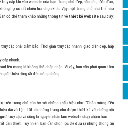
Dịch v
 truy cập khi vào website của bạn. Trang chủ đẹp, hấp dẫn, độc đáo,
g không họ có rất nhiều lựa chọn khác.Vậy một trang chủ như thế nào
Hỏi đ
. Bạn có thể tham khảo những thông tin về
thiết kế website
sau đây:
Hỏi đ
Hỏi đá
Hỏi đá
truy cập phải đảm bảo: Thời gian truy cập nhanh, giao diện đẹp, hấp
Hỏi đ
uy cập nhanh.
Hỏi đá
pload lên mạng là không thể chấp nhận. Vì vậy, bạn cần phải quan tâm
Hỏi đá
i giới thiệu rộng rãi đến công chúng.
Quảng
Dịch v
 trị trên trang chủ của họ với những khẩu hiệu như: "Chào mừng đến
Dịch v
 thiệu dài vô tận. Tất cả những trang chủ được thiết kế với những nội
Dịch v
gười truy cập và cũng là nguyên nhân làm website chạy chậm hơn.
rất cần thiết. Tuy nhiên, bạn cần chọn lọc để đưa ra những thông tin
Dịch v