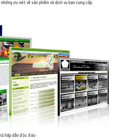
ư những ưu việt về sản phẩm và dịch vụ bạn cung cấp.
Hỏi đ
Thiết 
Quảng
Quảng
Định n
Nghĩa l
Phần 
hủ hấp dẫn độc đáo