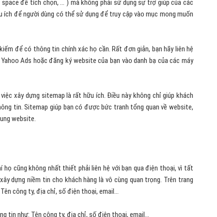
space để tích chọn, ... ) mà không phải sử dụng sự trợ giúp của các
hữu ích để người dùng có thể sử dụng để truy cập vào mục mong muốn
kiếm để có thông tin chính xác họ cần. Rất đơn giản, bạn hãy liên hệ
 Yahoo Ads hoặc đăng ký website của bạn vào danh bạ của các máy
việc xây dựng sitemap là rất hữu ích. Điều này không chỉ giúp khách
thông tin. Sitemap giúp bạn có được bức tranh tổng quan về website,
dung website.
 họ cũng không nhất thiết phải liên hệ với bạn qua điện thoại, vì tất
xây dựng niềm tin cho khách hàng là vô cùng quan trọng. Trên trang
Tên công ty, địa chỉ, số điện thoại, email…
g tin như: Tên công ty, địa chỉ, số điện thoại, email…