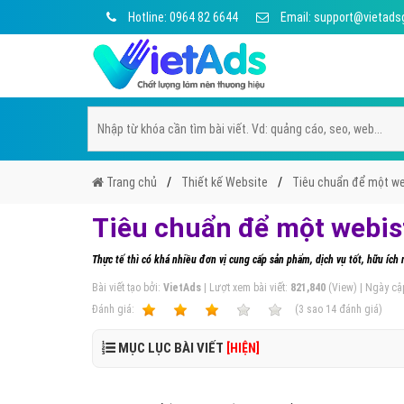
Hotline: 0964 82 6644
Email: support@vietads
Trang chủ
Thiết kế Website
Tiêu chuẩn để một we
Tiêu chuẩn để một webis
Thực tế thì có khá nhiều đơn vị cung cấp sản phẩm, dịch vụ tốt, hữu íc
Bài viết tạo bởi:
VietAds
| Lượt xem bài viết:
821,840
(View) | Ngày cậ
Ðánh giá:
1
2
3
4
5
(
3
sao
14
đánh giá)
MỤC LỤC BÀI VIẾT
[HIỆN]