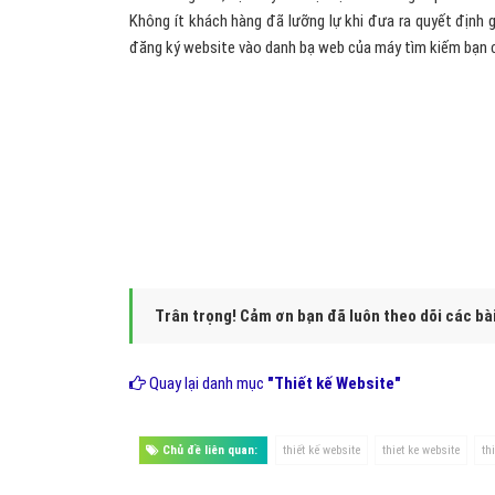
Không ít khách hàng đã lưỡng lự khi đưa ra quyết định g
đăng ký website vào danh bạ web của máy tìm kiếm bạn c
Để thực hiện
giải pháp Marketing Online
, hãy 
Website với chi phí thấp nhất, hiệu quả mang lại 
Trân trọng! Cảm ơn bạn đã luôn theo dõi các bà
Quay lại danh mục
"Thiết kế Website"
Chủ đề liên quan:
thiết kế website
thiet ke website
th