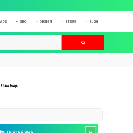
 ADS
SEO
DESIGN
STORE
BLOG
ner
 cáo Mobile
SEO Website
Thiết kế Web
nner
p quảng cáo Instagram
Dịch vụ SEO Website
Thiết kế Website
 cáo Zalo
Hỏi đáp SEO Google
Danh sách Website
 cáo Instagram
Thiết kế Landing Page
cáo Online
Dịch vụ thiết kế Website
a khách hàng.
 cáo Skype
Hỏi đáp Website
 cáo TVC
 cáo Cốc Cốc
mềm ứng dụng hay
Thiết kế Web