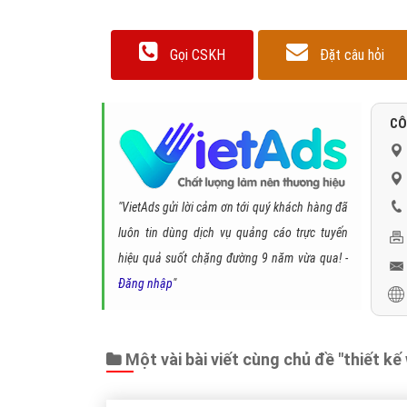
Gọi CSKH
Đặt câu hỏi
CÔ
"VietAds gửi lời cảm ơn tới quý khách hàng đã
luôn tin dùng dịch vụ quảng cáo trực tuyến
hiệu quả suốt chặng đường 9 năm vừa qua! -
Đăng nhập
"
Một vài bài viết cùng chủ đề "thiết kế