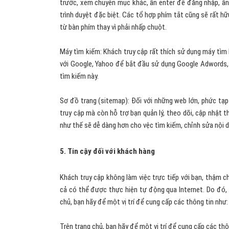
trước, xem chuyên mục khác, ấn enter để đăng nhập, ấn 
trình duyệt đặc biệt. Các tổ hợp phím tắt cũng sẽ rất 
từ bàn phím thay vì phải nhấp chuột.
Máy tìm kiếm: Khách truy cập rất thích sử dụng máy tìm 
với Google, Yahoo để bắt đầu sử dụng Google Adwords,
tìm kiếm này.
Sơ đồ trang (sitemap): Đối với những web lớn, phức tạp 
truy cập mà còn hỗ trợ bạn quản lý, theo dõi, cập nhật 
như thế sẽ dễ dàng hơn cho vệc tìm kiếm, chỉnh sửa nội 
5. Tin cậy đối với khách hàng
Khách truy cập không làm việc trực tiếp với bạn, thậm chí
cả có thể được thực hiện tự động qua Internet. Do đó, 
chủ, bạn hãy để một vị trí để cung cấp các thông tin như: 
Trên trang chủ, bạn hãy để một vị trí để cung cấp các thôn