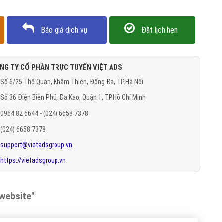
Báo giá dịch vụ
Đặt lịch hẹn
NG TY CỔ PHẦN TRỰC TUYẾN VIỆT ADS
Số 6/25 Thổ Quan, Khâm Thiên, Đống Đa, TP.Hà Nội
Số 36 Điện Biên Phủ, Đa Kao, Quận 1, TP.Hồ Chí Minh
0964 82 6644 - (024) 6658 7378
(024) 6658 7378
support@vietadsgroup.vn
https://vietadsgroup.vn
 website"