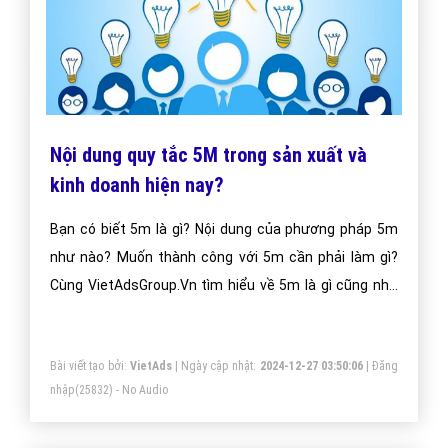
Nội dung quy tắc 5M trong sản xuất và
kinh doanh hiện nay?
Bạn có biết 5m là gì? Nội dung của phương pháp 5m
như nào? Muốn thành công với 5m cần phải làm gì?
Cùng VietAdsGroup.Vn tìm hiểu về 5m là gì cũng như
những thông tin liên quan đến 5m qua bài viết dưới
đây nhé!
Bài viết tạo bởi:
VietAds
| Ngày cập nhật:
2024-12-27 03:50:06
|
Đăng
nhập
(25832) - No Audio