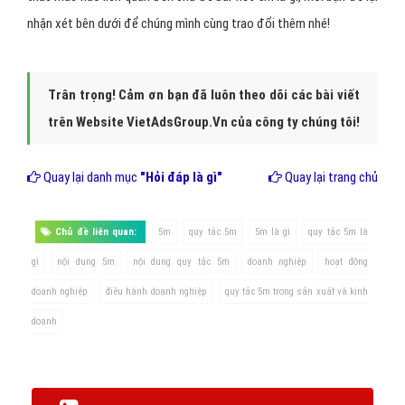
nhận xét bên dưới để chúng mình cùng trao đổi thêm nhé!
Trân trọng! Cảm ơn bạn đã luôn theo dõi các bài viết
trên Website VietAdsGroup.Vn của công ty chúng tôi!
Quay lại danh mục
"Hỏi đáp là gì"
Quay lại trang chủ
Chủ đề liên quan:
5m
quy tắc 5m
5m là gì
quy tắc 5m là
gì
nội dung 5m
nội dung quy tắc 5m
doanh nghiệp
hoạt động
doanh nghiệp
điều hành doanh nghiệp
quy tắc 5m trong sản xuất và kinh
doanh