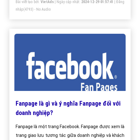
Bài viết tạo bởi:
VietAds
| Ngày cập nhật:
2024-12-29 01:57:41
|
Đăng
dịch vụ nào đó dựa trên những ý tưởng kinh doanh
nhập
(4793) - No Audio
trong đầu các bạn.
Fanpage là gì và ý nghĩa Fanpage đối với
doanh nghiệp?
Fanpage là một trang Facebook. Fanpage được xem là
trang giao lưu tương tác giữa doanh nghiệp và khách