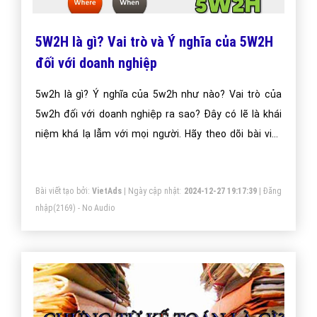
5W2H là gì? Vai trò và Ý nghĩa của 5W2H
đối với doanh nghiệp
5w2h là gì? Ý nghĩa của 5w2h như nào? Vai trò của
5w2h đối với doanh nghiệp ra sao? Đây có lẽ là khái
niệm khá lạ lẫm với mọi người. Hãy theo dõi bài viết
ngay sau đây để cùng VietAdsGroup.Vn giải đáp
những băn khoăn 5w2h là gì các bạn nhé!
Bài viết tạo bởi:
VietAds
| Ngày cập nhật:
2024-12-27 19:17:39
|
Đăng
nhập
(2169) - No Audio