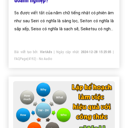
doanh nghiệp?
5s được viết tắt của năm chữ tiếng nhật có phiên âm
như sau Seiri có nghĩa là sàng lọc, Seiton có nghĩa là
sắp xếp, Seiso có nghĩa là sạch sẽ, Seiketsu có nghĩa
là săn sóc, Shitsuke có nghĩa là sẵn sàng. Đơn giản và
dễ hiểu 5s chính là việc các bạn sẽ làm theo những
Bài viết tạo bởi:
VietAds
| Ngày cập nhật:
2024-12-28 15:25:05
|
quy trình vừa nêu trên áp dụng ngay vào trong công
FAQPage
(4192) - No Audio
việc hàng ngày tại nơi làm việc.