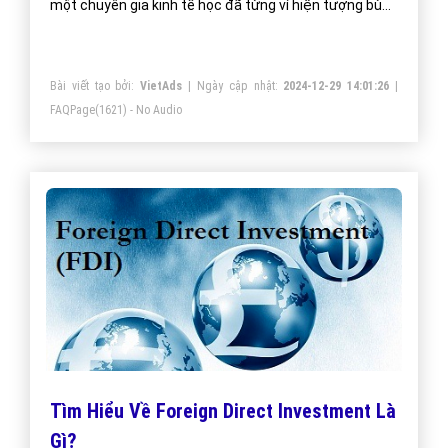
một chuyên gia kinh tế học đã từng ví hiện tượng bùng
nổ SMES như nấm sau mưa và SMES chết như “lá mùa
thu”. Vậy đủ để hình dung sự khắc nghiệt và những
Bài viết tạo bởi:
VietAds
| Ngày cập nhật:
2024-12-29 14:01:26
|
vấn đề gặp phải của doanh nghiệp SMES là gì.?
FAQPage
(1621) - No Audio
Tìm Hiểu Về Foreign Direct Investment Là
Gì?