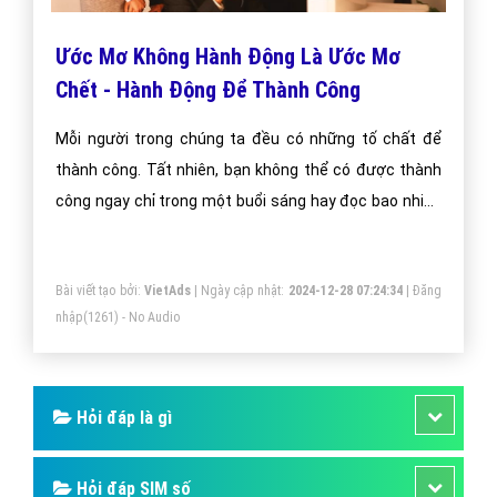
Ước Mơ Không Hành Động Là Ước Mơ
Chết - Hành Động Để Thành Công
Mỗi người trong chúng ta đều có những tố chất để
thành công. Tất nhiên, bạn không thể có được thành
công ngay chỉ trong một buổi sáng hay đọc bao nhiêu
quyển sách mỗi tuần hoặc rèn luyện một vài thói quen
để thành công hơn. Ở nhiều khía cạnh, người thành
Bài viết tạo bởi:
VietAds
| Ngày cập nhật:
2024-12-28 07:24:34
|
Đăng
công cũng giống với những người bình thường. Nhưng
nhập
(1261) - No Audio
nếu quan sát kỹ hơn, bạn sẽ thấy có sự khác biệt hoàn
toàn ở những điểm quan trọng nhất.
Hỏi đáp là gì
Hỏi đáp SIM số