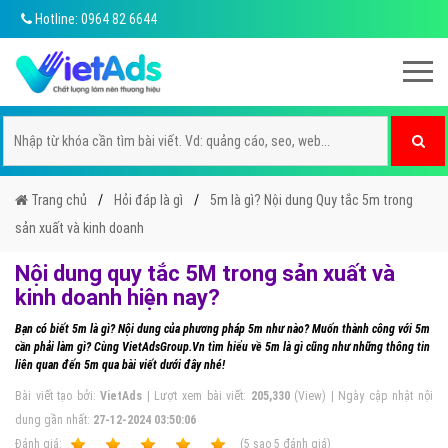
Hotline: 0964 82 6644
Trang chủ
Hỏi đáp là gì
5m là gì? Nội dung Quy tắc 5m trong
sản xuất và kinh doanh
Nội dung quy tắc 5M trong sản xuất và
kinh doanh hiện nay?
Bạn có biết 5m là gì? Nội dung của phương pháp 5m như nào? Muốn thành công với 5m
cần phải làm gì? Cùng VietAdsGroup.Vn tìm hiểu về 5m là gì cũng như những thông tin
liên quan đến 5m qua bài viết dưới đây nhé!
Bài viết tạo bởi:
VietAds
| Lượt xem bài viết:
205,330
(View) | Ngày cập nhật nội
dung gần nhất:
27-12-2024 03:50:06
Ðánh giá:
1
2
3
4
5
(
5
sao
5
đánh giá)