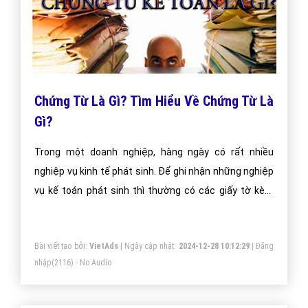
Chứng Từ Là Gì? Tìm Hiểu Về Chứng Từ Là
Gì?
Trong một doanh nghiệp, hàng ngày có rất nhiều
nghiệp vụ kinh tế phát sinh. Để ghi nhận những nghiệp
vụ kế toán phát sinh thì thường có các giấy tờ kèm
theo và đó được gọi là các chứng từ kế toán để kế
toán có thể kiểm soát được các nghiệp vụ của mình
Bài viết tạo bởi:
VietAds
| Ngày cập nhật:
2024-12-28 10:12:29
|
Đăng
một cách dễ dàng hơn.
nhập
(2116) - No Audio