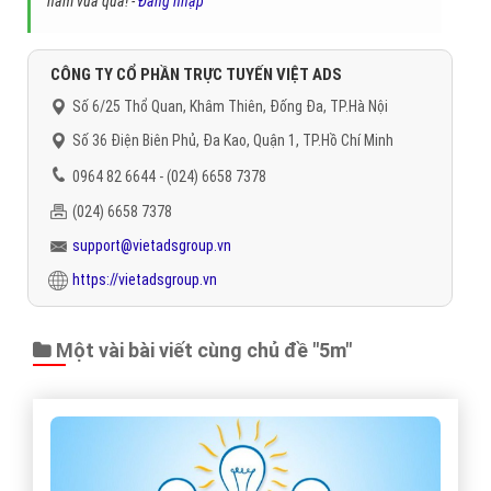
năm vừa qua! -
Đăng nhập
"
CÔNG TY CỔ PHẦN TRỰC TUYẾN VIỆT ADS
Số 6/25 Thổ Quan, Khâm Thiên, Đống Đa, TP.Hà Nội
Số 36 Điện Biên Phủ, Đa Kao, Quận 1, TP.Hồ Chí Minh
0964 82 6644 - (024) 6658 7378
(024) 6658 7378
support@vietadsgroup.vn
https://vietadsgroup.vn
Một vài bài viết cùng chủ đề "5m"