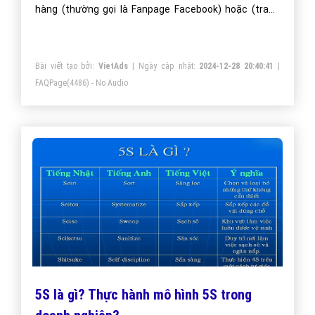
hàng (thường gọi là Fanpage Facebook) hoặc (trang
Facebook doanh nghiệp). Các sản phẩm/ dịch vụ được
doanh nghiệp đưa lên Fanpage để các thành viên (Fan
Bài viết tạo bởi:
VietAds
| Ngày cập nhật:
2024-12-28 20:40:41
|
của Page) có thể: Like, comment, share, tag,...v.v cho
FAQPage
(4486) - No Audio
những bài viết về sản phẩm dịch vụ của doanh nghiêp.
5S là gì? Thực hành mô hình 5S trong