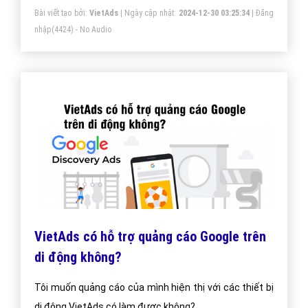
Bài viết tạo bởi:
VietAds
| Ngày cập nhật:
2024-12-30 03:25:34
|
Đăng
nhập
(4424) - No Audio
VietAds có hỗ trợ quảng cáo Google trên
di động không?
Tôi muốn quảng cáo của mình hiện thị với các thiết bị
di động VietAds có làm được không?