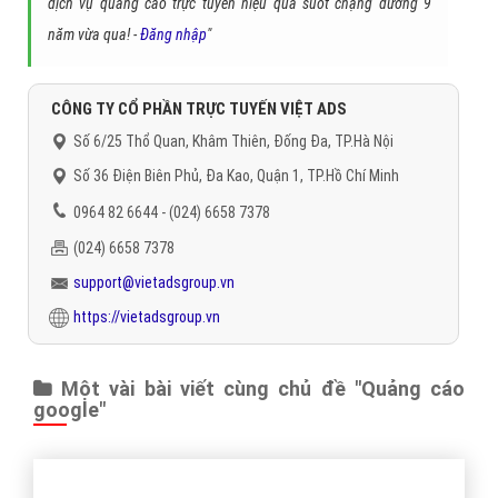
dịch vụ quảng cáo trực tuyến hiệu quả suốt chặng đường 9
năm vừa qua! -
Đăng nhập
"
CÔNG TY CỔ PHẦN TRỰC TUYẾN VIỆT ADS
Số 6/25 Thổ Quan, Khâm Thiên, Đống Đa, TP.Hà Nội
Số 36 Điện Biên Phủ, Đa Kao, Quận 1, TP.Hồ Chí Minh
0964 82 6644 - (024) 6658 7378
(024) 6658 7378
support@vietadsgroup.vn
https://vietadsgroup.vn
Một vài bài viết cùng chủ đề "Quảng cáo
google"