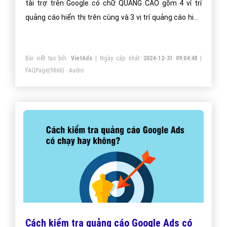
tài trợ trên Google có chữ QUẢNG CÁO gồm 4 ví trí
quảng cáo hiển thị trên cùng và 3 vị trí quảng cáo hiển
thị dưới cùng.
Bài viết tạo bởi:
VietAds
| Ngày cập nhật:
2024-12-31 09:04:48
|
FAQPage
(9866) - Audio
Cách kiểm tra quảng cáo Google Ads có