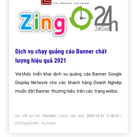
Dịch vụ chạy quảng cáo Banner chất
lượng hiệu quả 2021
VietAds triển khai dịch vụ quảng cáo Banner Google
Display Network cho các khách hàng Doanh Nghiệp
muốn đặt Banner thương hiệu trên các trang website
lớn, nổi tiếng.
Bài viết tạo bởi:
VietAds
| Ngày cập nhật:
2024-12-31 11:42:47
|
FAQPage
(4440) - No Audio