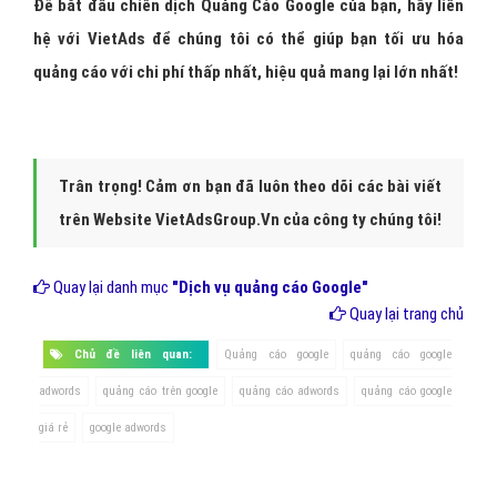
Để bắt đầu chiến dịch Quảng Cáo Google của bạn, hãy liên
hệ với VietAds để chúng tôi có thể giúp bạn tối ưu hóa
quảng cáo với chi phí thấp nhất, hiệu quả mang lại lớn nhất!
Trân trọng! Cảm ơn bạn đã luôn theo dõi các bài viết
trên Website VietAdsGroup.Vn của công ty chúng tôi!
Quay lại danh mục
"Dịch vụ quảng cáo Google"
Quay lại trang chủ
Chủ đề liên quan:
Quảng cáo google
quảng cáo google
adwords
quảng cáo trên google
quảng cáo adwords
quảng cáo google
giá rẻ
google adwords