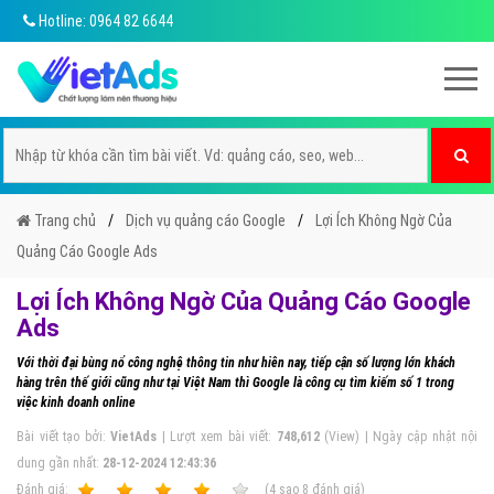
Hotline: 0964 82 6644
Trang chủ
Dịch vụ quảng cáo Google
Lợi Ích Không Ngờ Của
Quảng Cáo Google Ads
Lợi Ích Không Ngờ Của Quảng Cáo Google
Ads
Với thời đại bùng nổ công nghệ thông tin như hiên nay, tiếp cận số lượng lớn khách
hàng trên thế giới cũng như tại Việt Nam thì Google là công cụ tìm kiếm số 1 trong
việc kinh doanh online
Bài viết tạo bởi:
VietAds
| Lượt xem bài viết:
748,612
(View) | Ngày cập nhật nội
dung gần nhất:
28-12-2024 12:43:36
Ðánh giá:
1
2
3
4
5
(
4
sao
8
đánh giá)