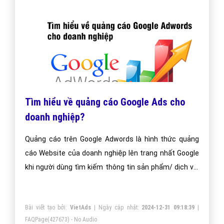
Tìm hiểu về quảng cáo Google Ads cho
doanh nghiệp?
Quảng cáo trên Google Adwords là hình thức quảng
cáo Website của doanh nghiệp lên trang nhất Google
khi người dùng tìm kiếm thông tin sản phẩm/ dịch vụ.
Doanh nghiệp sẽ có rất nhiều khách hàng mà chỉ phải
trả chi phí quảng cáo khi người xem click vào quảng
Bài viết tạo bởi:
VietAds
| Ngày cập nhật:
2024-12-31 09:18:39
|
cáo của mình!
FAQPage
(427673) - No Audio