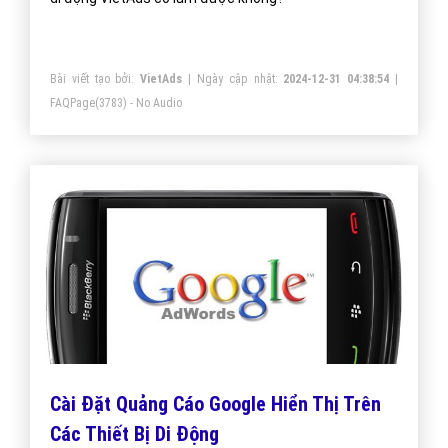
Bài viết tạo bởi:
VietAds
| Ngày cập nhật:
2024-12-31 04:38:54
|
FAQPage
(3783) - No Audio
Cài Đặt Quảng Cáo Google Hiển Thị Trên
Các Thiết Bị Di Động