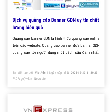
Dịch vụ quảng cáo Banner GDN uy tín chất
lượng hiệu quả
Quảng cáo banner GDN là hình thức quảng cáo online
trên các website. Quảng cáo banner đưa banner GDN
quảng cáo tới người dùng một cách sâu đậm nhất,
nâng tầm thương hiệu doanh nghiệp.
Bài viết tạo bởi:
VietAds
| Ngày cập nhật:
2024-12-30 11:30:29
|
FAQPage
(4953) - No Audio