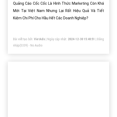
Quảng Cáo Cốc Cốc Là Hình Thức Marketing Còn Khá
Mới Tại Việt Nam Nhưng Lại Rất Hiệu Quả Và Tiết
Kiệm Chi Phí Cho Hầu Hết Các Doanh Nghiệp?
Bài viết tạo bởi:
VietAds
| Ngày cập nhật:
2024-12-30 15:40:51
|
Đăng
nhập
(5339) - No Audio