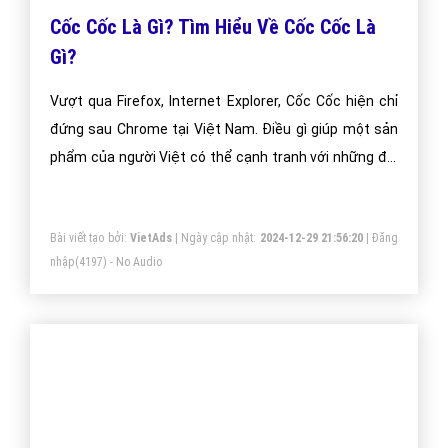
Cốc Cốc Là Gì? Tìm Hiểu Về Cốc Cốc Là
Gì?
Vượt qua Firefox, Internet Explorer, Cốc Cốc hiện chỉ
đứng sau Chrome tại Việt Nam. Điều gì giúp một sản
phẩm của người Việt có thể cạnh tranh với những đối
thủ đến từ nước ngoài?
Bài viết tạo bởi:
VietAds
| Ngày cập nhật:
2024-12-29 21:56:20
|
Đăng
nhập
(4197) - No Audio