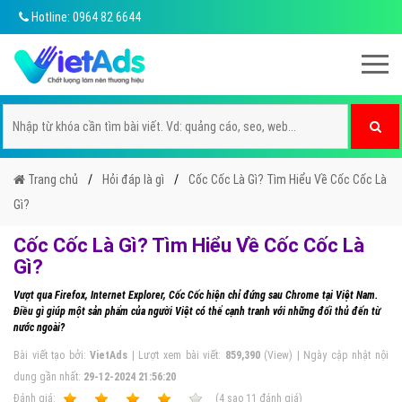
Hotline: 0964 82 6644
Trang chủ
Hỏi đáp là gì
Cốc Cốc Là Gì? Tìm Hiểu Về Cốc Cốc Là
Gì?
Cốc Cốc Là Gì? Tìm Hiểu Về Cốc Cốc Là
Gì?
Vượt qua Firefox, Internet Explorer, Cốc Cốc hiện chỉ đứng sau Chrome tại Việt Nam.
Điều gì giúp một sản phẩm của người Việt có thể cạnh tranh với những đối thủ đến từ
nước ngoài?
Bài viết tạo bởi:
VietAds
| Lượt xem bài viết:
859,390
(View) | Ngày cập nhật nội
dung gần nhất:
29-12-2024 21:56:20
Ðánh giá:
1
2
3
4
5
(
4
sao
11
đánh giá)