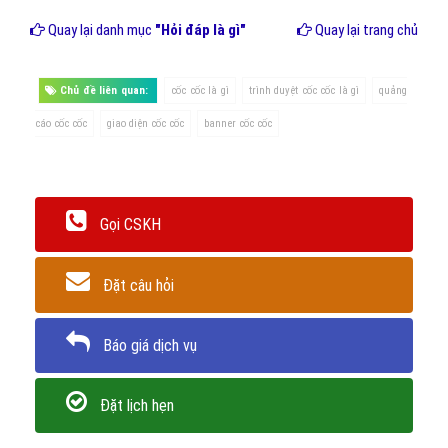
Quay lại danh mục
"Hỏi đáp là gì"
Quay lại trang chủ
Chủ đề liên quan:
cốc cốc là gì
trình duyệt cốc cốc là gì
quảng
cáo cốc cốc
giao diện cốc cốc
banner cốc cốc
Gọi CSKH
Đặt câu hỏi
Báo giá dịch vụ
Đặt lịch hẹn