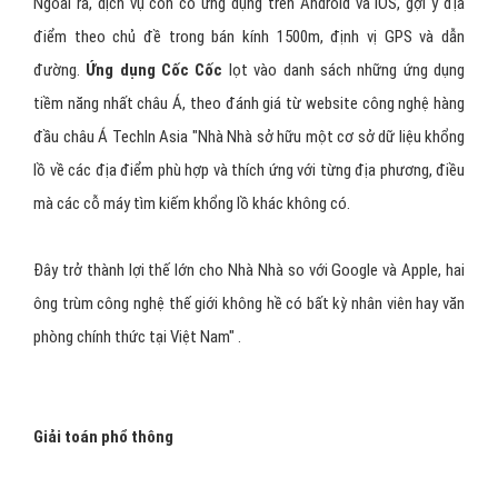
Ngoài ra, dịch vụ còn có ứng dụng trên Android và iOS, gợi ý địa
điểm theo chủ đề trong bán kính 1500m, định vị GPS và dẫn
đường.
Ứng dụng Cốc Cốc
lọt vào danh sách những ứng dụng
tiềm năng nhất châu Á, theo đánh giá từ website công nghệ hàng
đầu châu Á TechIn Asia "Nhà Nhà sở hữu một cơ sở dữ liệu khổng
lồ về các địa điểm phù hợp và thích ứng với từng địa phương, điều
mà các cỗ máy tìm kiếm khổng lồ khác không có.
Đây trở thành lợi thế lớn cho Nhà Nhà so với Google và Apple, hai
ông trùm công nghệ thế giới không hề có bất kỳ nhân viên hay văn
phòng chính thức tại Việt Nam" .
Giải toán phổ thông