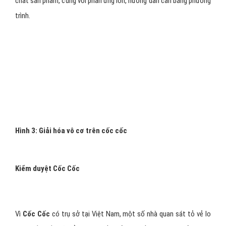
chất sản phẩm, cùng với phản ứng ion, hướng dẫn cân bằng phương
trình.
Hình 3:
Giải hóa vô cơ trên cốc cốc
Kiểm duyệt Cốc Cốc
Vì
Cốc Cốc
có trụ sở tại Việt Nam, một số nhà quan sát tỏ vẻ lo