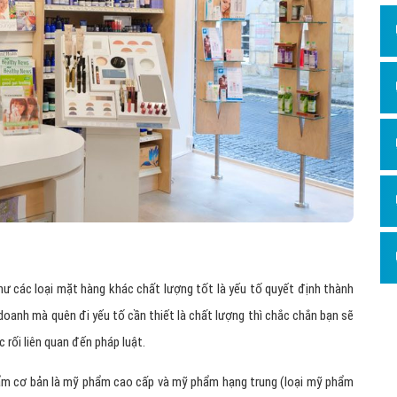
Hỏi đ
Thiết 
Quảng
Quảng
Định n
Nghĩa l
Phần 
 các loại mặt hàng khác chất lượng tốt là yếu tố quyết định thành
 doanh mà quên đi yếu tố cần thiết là chất lượng thì chắc chắn bạn sẽ
 rối liên quan đến pháp luật.
hẩm cơ bản là mỹ phẩm cao cấp và mỹ phẩm hạng trung (loại mỹ phẩm