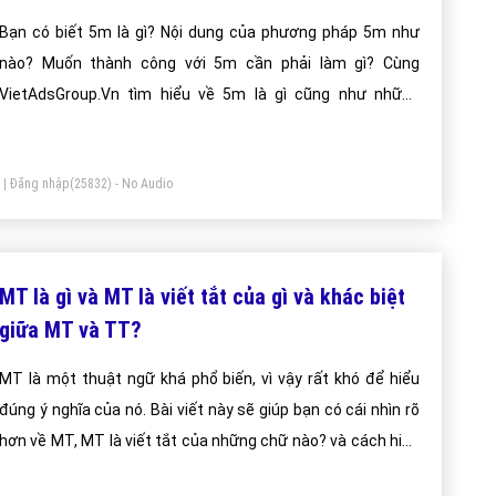
Bạn có biết 5m là gì? Nội dung của phương pháp 5m như
nào? Muốn thành công với 5m cần phải làm gì? Cùng
VietAdsGroup.Vn tìm hiểu về 5m là gì cũng như những
thông tin liên quan đến 5m qua bài viết dưới đây nhé!
|
Đăng nhập
(25832) - No Audio
MT là gì và MT là viết tắt của gì và khác biệt
giữa MT và TT?
MT là một thuật ngữ khá phổ biến, vì vậy rất khó để hiểu
đúng ý nghĩa của nó. Bài viết này sẽ giúp bạn có cái nhìn rõ
hơn về MT, MT là viết tắt của những chữ nào? và cách hiểu
đúng nhất về MT trong kinh doanh. Hãy cùng xem nhé!