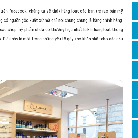
Dịch v
trên facebook, chúng ta sẽ thấy hàng loạt các bạn trẻ rao bán mỹ
Hỏi đ
 có nguồn gốc xuất xứ mà chỉ nói chung chung là hàng chính hãng.
Hỏi đ
a các shop mỹ phẩm chưa có thương hiệu nhất là khi hàng loạt thông
Hỏi đá
o. Điều này là một trong những yếu tố gây khó khăn nhất cho các chủ
Hỏi đá
Hỏi đ
Hỏi đá
Hỏi đá
Quảng
Dịch v
Dịch v
Dịch v
Dịch v