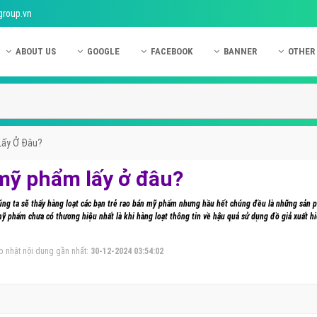
group.vn
ABOUT US
GOOGLE
FACEBOOK
BANNER
OTHER
Giới thiệu công ty Việt Ads
Kinh nghiệm quảng cáo Google
Kinh nghiệm quảng cáo Facebook
Dịch vụ quảng cáo Ban
Quảng
Hướng dẫn thanh toán Việt Ads
Kiến thức quảng cáo Google
Dịch vụ quảng cáo Facebook
Hỏi đáp quảng cáo Ba
Hỏi đá
Chính sách bảo mật Việt Ads
Dịch vụ quảng cáo Google
Kiến thức quảng cáo Facebook
Quảng cáo Banner
Quảng
Lấy Ở Đâu?
Chính sách bảo hành & bảo trì Việt Ads
Quảng cáo Google Adwords
Quảng cáo Facebook
Quảng
mỹ phẩm lấy ở đâu?
Liên hệ Việt Ads
Các hình thức quảng cáo Google
Hỏi đáp Facebook
Quảng 
húng ta sẽ thấy hàng loạt các bạn trẻ rao bán mỹ phẩm nhưng hầu hết chúng đều là những sản
Chính sách đại lý Việt Ads
Hướng dẫn chạy quảng cáo Google
Quảng
mỹ phẩm chưa có thương hiệu nhất là khi hàng loạt thông tin về hậu quả sử dụng đồ giả xuất h
Tiện ích mở rộng quảng cáo Google
Quảng
p nhật nội dung gần nhất:
30-12-2024 03:54:02
Hỏi đáp Google
Quảng
Phần 