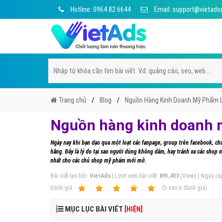
Hotline: 0964 82 6644
Email: support@vietads
Trang chủ
Blog
Nguồn Hàng Kinh Doanh Mỹ Phẩm 
Nguồn hàng kinh doanh 
Ngày nay khi bạn dạo qua một loạt các fanpage, group trên facebook, c
hãng. Đây là lý do tại sao người dùng không dám, hay tránh xa các shop 
nhất cho các chủ shop mỹ phẩm mới mở.
Bài viết tạo bởi:
VietAds
| Lượt xem bài viết:
891,453
(View) | Ngày cậ
Ðánh giá:
1
2
3
4
5
(
5
sao
6
đánh giá)
MỤC LỤC BÀI VIẾT
[HIỆN]