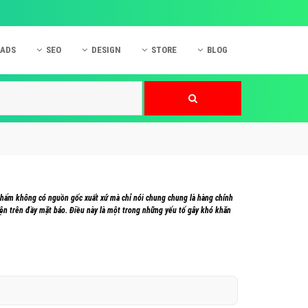
 ADS
SEO
DESIGN
STORE
BLOG
ner
 cáo Mobile
SEO Website
Thiết kế Web
nner
p quảng cáo Instagram
Dịch vụ SEO Website
Thiết kế Website
 cáo Zalo
Hỏi đáp SEO Google
Danh sách Website
 cáo Instagram
Thiết kế Landing Page
cáo Online
Dịch vụ thiết kế Website
 phẩm không có nguồn gốc xuất xứ mà chỉ nói chung chung là hàng chính
 cáo Skype
Hỏi đáp Website
iện trên đầy mặt báo. Điều này là một trong những yếu tố gây khó khăn
 cáo TVC
 cáo Cốc Cốc
mềm ứng dụng hay