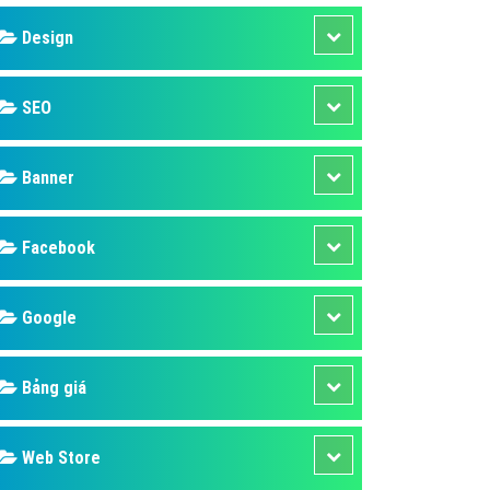
ụ Domain & Hosting
Design
áp phần mềm
áp quảng cáo TVC
SEO
p quảng cáo mobile
p quảng cáo Online
Banner
áp quảng cáo Skype
p Domain & Hosting
Facebook
p viết bài Marketing
Google
 cáo Youtube
ụ quảng cáo Youtube
Bảng giá
ụ quảng cáo Cốc Cốc
ụ quảng cáo Tiktok
Web Store
ụ quảng cáo Zalo