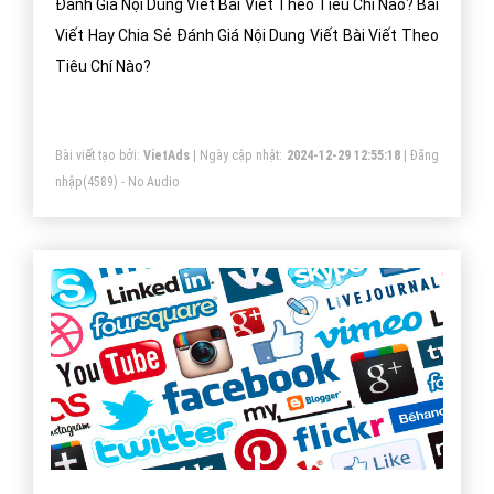
Đánh Giá Nội Dung Viết Bài Viết Theo Tiêu Chí Nào? Bài
Viết Hay Chia Sẻ Đánh Giá Nội Dung Viết Bài Viết Theo
Tiêu Chí Nào?
Bài viết tạo bởi:
VietAds
| Ngày cập nhật:
2024-12-29 12:55:18
|
Đăng
nhập
(4589) - No Audio