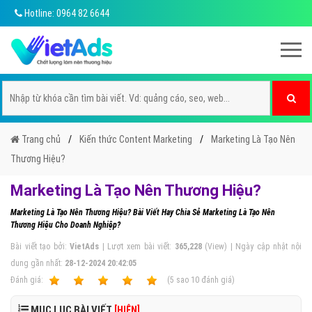
Hotline: 0964 82 6644
Trang chủ
Kiến thức Content Marketing
Marketing Là Tạo Nên
Thương Hiệu?
Marketing Là Tạo Nên Thương Hiệu?
Marketing Là Tạo Nên Thương Hiệu? Bài Viết Hay Chia Sẻ Marketing Là Tạo Nên
Thương Hiệu Cho Doanh Nghiệp?
Bài viết tạo bởi:
VietAds
| Lượt xem bài viết:
365,228
(View) | Ngày cập nhật nội
dung gần nhất:
28-12-2024 20:42:05
Ðánh giá:
1
2
3
4
5
(
5
sao
10
đánh giá)
MỤC LỤC BÀI VIẾT
[HIỆN]