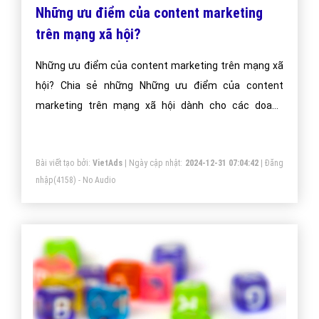
Những ưu điểm của content marketing
trên mạng xã hội?
Những ưu điểm của content marketing trên mạng xã
hội? Chia sẻ những Những ưu điểm của content
marketing trên mạng xã hội dành cho các doanh
nghiệp Việt Nam?
Bài viết tạo bởi:
VietAds
| Ngày cập nhật:
2024-12-31 07:04:42
|
Đăng
nhập
(4158) - No Audio