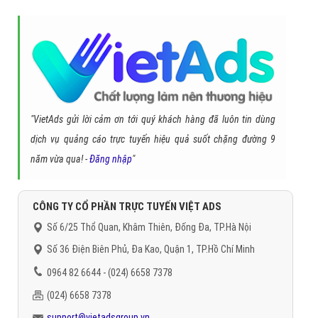
"VietAds gửi lời cảm ơn tới quý khách hàng đã luôn tin dùng
dịch vụ quảng cáo trực tuyến hiệu quả suốt chặng đường 9
năm vừa qua! -
Đăng nhập
"
CÔNG TY CỔ PHẦN TRỰC TUYẾN VIỆT ADS
Số 6/25 Thổ Quan, Khâm Thiên, Đống Đa, TP.Hà Nội
Số 36 Điện Biên Phủ, Đa Kao, Quận 1, TP.Hồ Chí Minh
0964 82 6644 - (024) 6658 7378
(024) 6658 7378
support@vietadsgroup.vn