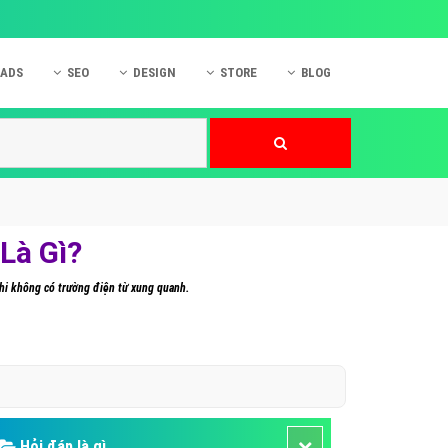
 ADS
SEO
DESIGN
STORE
BLOG
ner
 cáo Mobile
SEO Website
Thiết kế Web
nner
p quảng cáo Instagram
Dịch vụ SEO Website
Thiết kế Website
 cáo Zalo
Hỏi đáp SEO Google
Danh sách Website
 cáo Instagram
Thiết kế Landing Page
Là Gì?
cáo Online
Dịch vụ thiết kế Website
 khi không có trường điện từ xung quanh.
 cáo Skype
Hỏi đáp Website
 cáo TVC
 cáo Cốc Cốc
mềm ứng dụng hay
Hỏi đáp là gì