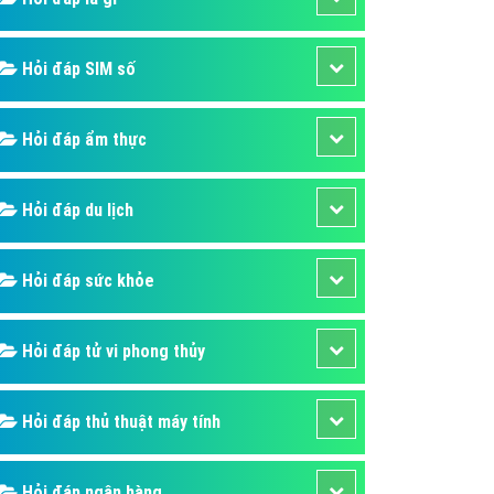
ụ Domain & Hosting
áp phần mềm
Hỏi đáp SIM số
áp quảng cáo TVC
p quảng cáo mobile
Hỏi đáp ẩm thực
p quảng cáo Online
áp quảng cáo Skype
Hỏi đáp du lịch
p Domain & Hosting
Hỏi đáp sức khỏe
p viết bài Marketing
 cáo Youtube
Hỏi đáp tử vi phong thủy
ụ quảng cáo Youtube
ụ quảng cáo Cốc Cốc
Hỏi đáp thủ thuật máy tính
ụ quảng cáo Tiktok
ụ quảng cáo Zalo
Hỏi đáp ngân hàng