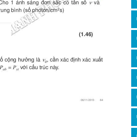
Hỏi đ
Thiết 
Quảng
Quảng
Định n
Nghĩa l
Phần 