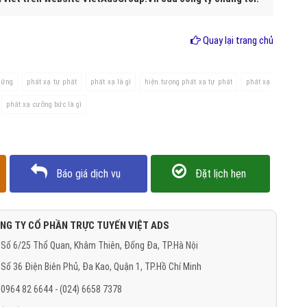
Quay lại trang chủ
 ứng
phát xạ tự phát
phát xạ là gì
hiện tượng phát xạ tự phát
phát xạ
phát xạ cưỡng bức là gì
Báo giá dịch vụ
Đặt lịch hẹn
NG TY CỔ PHẦN TRỰC TUYẾN VIỆT ADS
Số 6/25 Thổ Quan, Khâm Thiên, Đống Đa, TP.Hà Nội
Số 36 Điện Biên Phủ, Đa Kao, Quận 1, TP.Hồ Chí Minh
0964 82 6644 - (024) 6658 7378