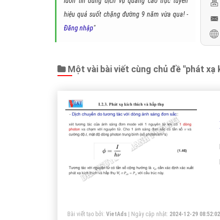
luôn tin dùng dịch vụ quảng cáo trực tuyến
hiệu quả suốt chặng đường 9 năm vừa qua! -
Đăng nhập
"
Một vài bài viết cùng chủ đề "phát xạ k
Bài viết tạo bởi:
VietAds
| Ngày cập nhật:
2024-12-29 08:52:02