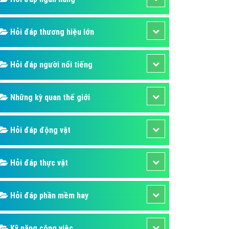
áp quảng cáo Youtube
kế ứng dụng
Hỏi đáp thương hiệu lớn
 cáo Cốc Cốc hiệu quả
Hỏi đáp người nổi tiếng
 cáo Zalo chuyên nghiệp
ghĩa
Những kỳ quan thế giới
à gì
mềm ứng dụng hay
Hỏi đáp động vật
Hỏi đáp thực vật
Hỏi đáp phần mềm hay
Kỹ năng công việc