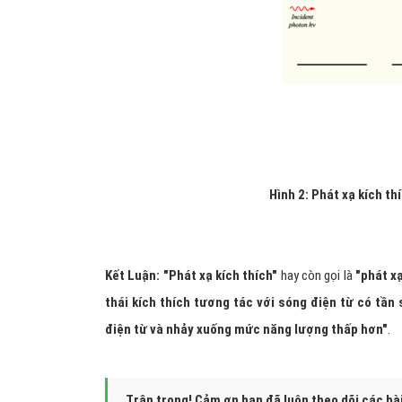
Hình 2: Phát xạ kích th
Kết Luận: "Phát xạ kích thích"
hay còn gọi là
"phát x
thái kích thích tương tác với sóng điện từ có tần
điện từ và nhảy xuống mức năng lượng thấp hơn"
.
Trân trọng! Cảm ơn bạn đã luôn theo dõi các bà