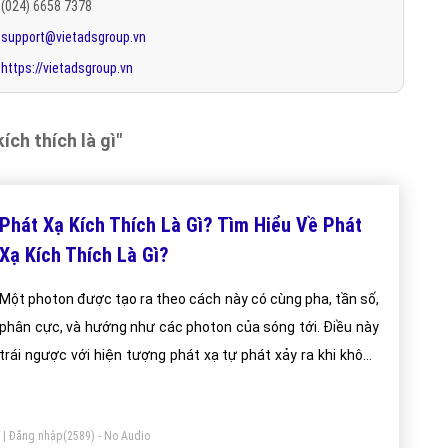
(024) 6658 7378
support@vietadsgroup.vn
https://vietadsgroup.vn
ích thích là gì"
Phát Xạ Kích Thích Là Gì? Tìm Hiểu Về Phát
Xạ Kích Thích Là Gì?
Một photon được tạo ra theo cách này có cùng pha, tần số,
phân cực, và hướng như các photon của sóng tới. Điều này
trái ngược với hiện tượng phát xạ tự phát xảy ra khi không
có trường điện từ xung quanh.
|
Đăng nhập
(2589) - No Audio