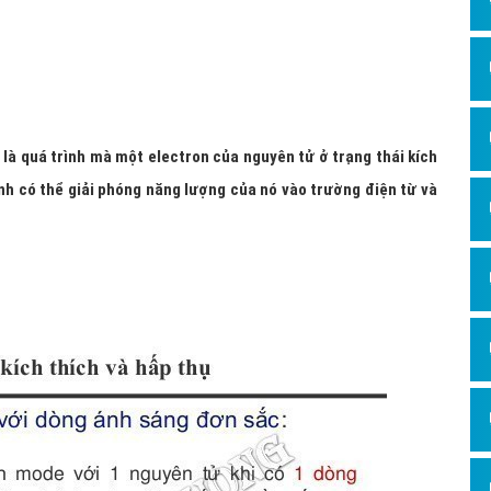
Dịch v
Hỏi đ
Hỏi đ
Hỏi đá
là quá trình mà một electron của nguyên tử ở trạng thái kích
Hỏi đá
ịnh có thể giải phóng năng lượng của nó vào trường điện từ và
Hỏi đ
Hỏi đá
Hỏi đá
Quảng
Dịch v
Dịch v
Dịch v
Dịch v