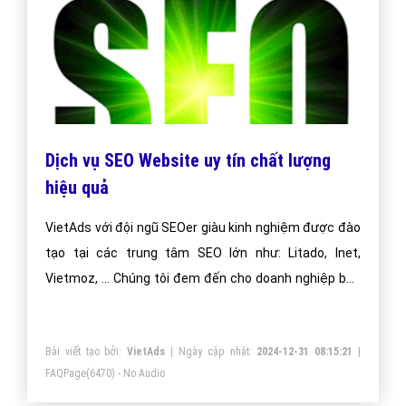
Dịch vụ SEO Website uy tín chất lượng
hiệu quả
VietAds với đội ngũ SEOer giàu kinh nghiệm được đào
tạo tại các trung tâm SEO lớn như: Litado, Inet,
Vietmoz, ... Chúng tôi đem đến cho doanh nghiệp bạn
giải pháp SEO hiệu quả bền vững nhất!
Bài viết tạo bởi:
VietAds
| Ngày cập nhật:
2024-12-31 08:15:21
|
FAQPage
(6470) - No Audio