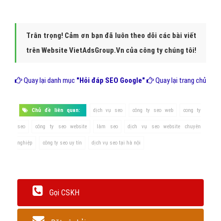
Trân trọng! Cảm ơn bạn đã luôn theo dõi các bài viết
trên Website VietAdsGroup.Vn của công ty chúng tôi!
Quay lại danh mục
"Hỏi đáp SEO Google"
Quay lại trang chủ
Chủ đề liên quan:
dịch vụ seo
công ty seo web
cong ty
seo
công ty seo website
làm seo
dịch vụ seo website chuyên
nghiệp
công ty seo uy tín
dịch vụ seo tại hà nội
Gọi CSKH