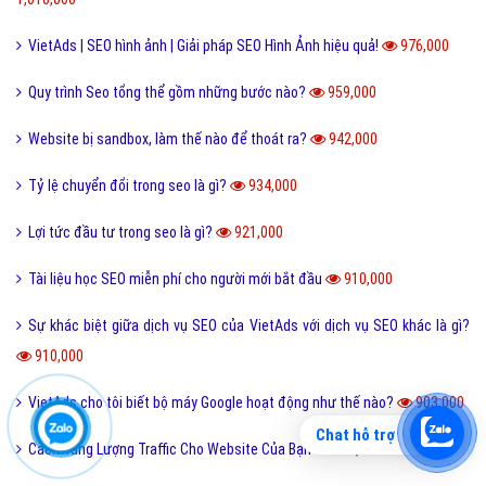
VietAds | SEO hình ảnh | Giải pháp SEO Hình Ảnh hiệu quả!
976,000
Quy trình Seo tổng thể gồm những bước nào?
959,000
Website bị sandbox, làm thế nào để thoát ra?
942,000
Tỷ lệ chuyển đổi trong seo là gì?
934,000
Lợi tức đầu tư trong seo là gì?
921,000
Tài liệu học SEO miễn phí cho người mới bắt đầu
910,000
Sự khác biệt giữa dịch vụ SEO của VietAds với dịch vụ SEO khác là gì?
910,000
VietAds cho tôi biết bộ máy Google hoạt động như thế nào?
903,000
Chat hỗ trợ
Cách Tăng Lượng Traffic Cho Website Của Bạn
896,000