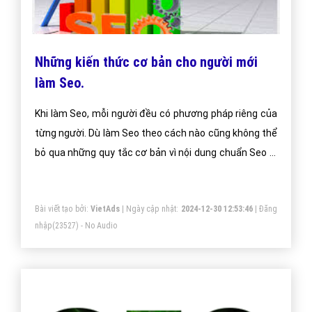
Những kiến thức cơ bản cho người mới
làm Seo.
Khi làm Seo, mỗi người đều có phương pháp riêng của
từng người. Dù làm Seo theo cách nào cũng không thể
bỏ qua những quy tắc cơ bản vì nội dung chuẩn Seo là
tiêu chí đầu tiên để đánh giá sự thành công của một
dự án Seo.
Bài viết tạo bởi:
VietAds
| Ngày cập nhật:
2024-12-30 12:53:46
|
Đăng
nhập
(23527) - No Audio