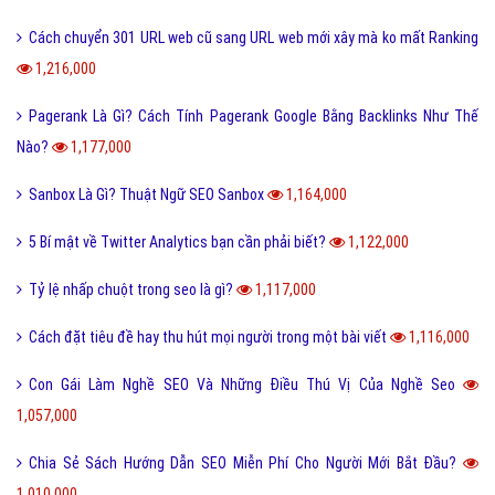
Cách chuyển 301 URL web cũ sang URL web mới xây mà ko mất Ranking
1,216,000
Pagerank Là Gì? Cách Tính Pagerank Google Bằng Backlinks Như Thế
Nào?
1,177,000
Sanbox Là Gì? Thuật Ngữ SEO Sanbox
1,164,000
5 Bí mật về Twitter Analytics bạn cần phải biết?
1,122,000
Tỷ lệ nhấp chuột trong seo là gì?
1,117,000
Cách đặt tiêu đề hay thu hút mọi người trong một bài viết
1,116,000
Con Gái Làm Nghề SEO Và Những Điều Thú Vị Của Nghề Seo
1,057,000
Chia Sẻ Sách Hướng Dẫn SEO Miễn Phí Cho Người Mới Bắt Đầu?
1,010,000