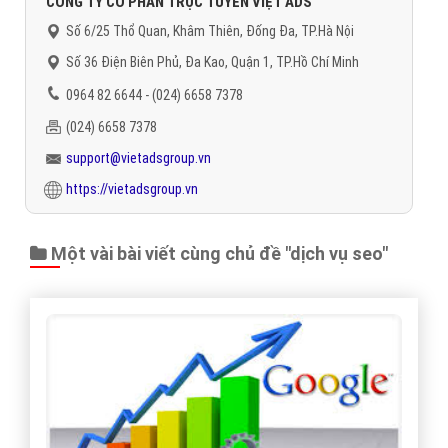
CÔNG TY CỔ PHẦN TRỰC TUYẾN VIỆT ADS
Số 6/25 Thổ Quan, Khâm Thiên, Đống Đa, TP.Hà Nội
Số 36 Điện Biên Phủ, Đa Kao, Quận 1, TP.Hồ Chí Minh
0964 82 6644 - (024) 6658 7378
(024) 6658 7378
support@vietadsgroup.vn
https://vietadsgroup.vn
Một vài bài viết cùng chủ đề "dịch vụ seo"