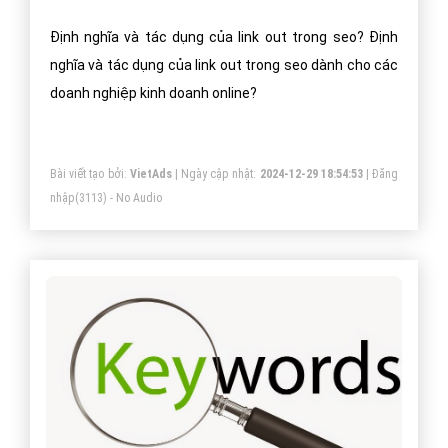
Định nghĩa và tác dụng của link out trong seo? Định
nghĩa và tác dụng của link out trong seo dành cho các
doanh nghiệp kinh doanh online?
Bài viết tạo bởi:
VietAds
| Ngày cập nhật:
2024-12-29 18:54:53
|
Đăng
nhập
(3113) - No Audio