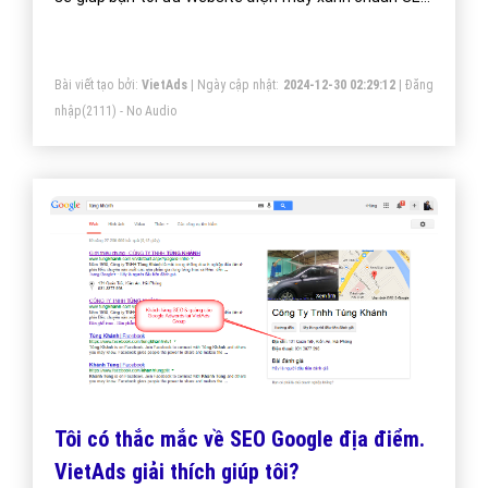
đưa website của bạn lên trang nhất Google theo từ
khóa hiệu quả.
Bài viết tạo bởi:
VietAds
| Ngày cập nhật:
2024-12-30 02:29:12
|
Đăng
nhập
(2111) - No Audio
Tôi có thắc mắc về SEO Google địa điểm.
VietAds giải thích giúp tôi?