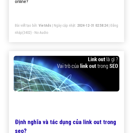
online?
Bài viết tạo bởi:
VietAds
| Ngày cập nhật:
2024-12-31 02:58:24
|
Đăng
nhập
(3402) - No Audio
Định nghĩa và tác dụng của link out trong
seo?