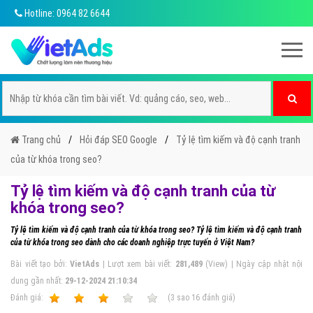
Hotline: 0964 82 6644
Trang chủ
Hỏi đáp SEO Google
Tỷ lệ tìm kiếm và độ cạnh tranh
của từ khóa trong seo?
Tỷ lệ tìm kiếm và độ cạnh tranh của từ
khóa trong seo?
Tỷ lệ tìm kiếm và độ cạnh tranh của từ khóa trong seo? Tỷ lệ tìm kiếm và độ cạnh tranh
của từ khóa trong seo dành cho các doanh nghiệp trực tuyến ở Việt Nam?
Bài viết tạo bởi:
VietAds
| Lượt xem bài viết:
281,489
(View) | Ngày cập nhật nội
dung gần nhất:
29-12-2024 21:10:34
Ðánh giá:
1
2
3
4
5
(
3
sao
16
đánh giá)