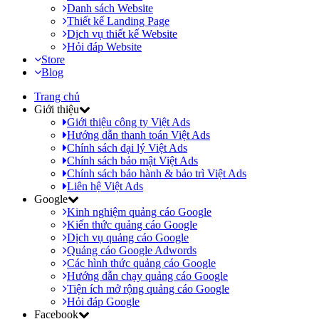
Danh sách Website
Thiết kế Landing Page
Dịch vụ thiết kế Website
Hỏi đáp Website
Store
Blog
Trang chủ
Giới thiệu
Giới thiệu công ty Việt Ads
Hướng dẫn thanh toán Việt Ads
Chính sách đại lý Việt Ads
Chính sách bảo mật Việt Ads
Chính sách bảo hành & bảo trì Việt Ads
Liên hệ Việt Ads
Google
Kinh nghiệm quảng cáo Google
Kiến thức quảng cáo Google
Dịch vụ quảng cáo Google
Quảng cáo Google Adwords
Các hình thức quảng cáo Google
Hướng dẫn chạy quảng cáo Google
Tiện ích mở rộng quảng cáo Google
Hỏi đáp Google
Facebook