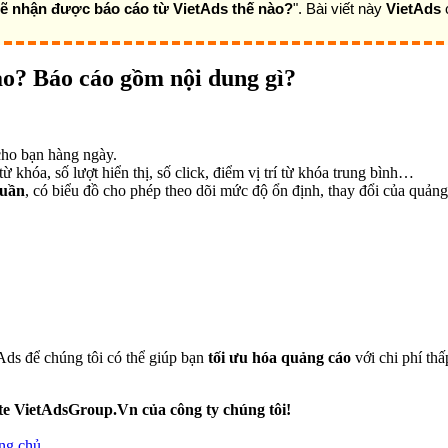
sẽ nhận được báo cáo từ VietAds thế nào?
".
Bài viết này
VietAds
c
ào? Báo cáo gồm nội dung gì?
cho bạn hàng ngày.
khóa, số lượt hiển thị, số click, điểm vị trí từ khóa trung bình…
tuần
, có biểu đồ cho phép theo dõi mức độ ổn định, thay đổi của quả
Ads để chúng tôi có thể giúp bạn
tối ưu hóa quảng cáo
với chi phí thấ
ite VietAdsGroup.Vn của công ty chúng tôi!
ang chủ