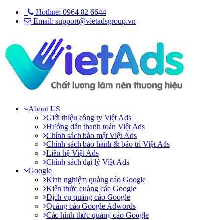
Hotline: 0964 82 6644
Email: support@vietadsgroup.vn
About US
Giới thiệu công ty Việt Ads
Hướng dẫn thanh toán Việt Ads
Chính sách bảo mật Việt Ads
Chính sách bảo hành & bảo trì Việt Ads
Liên hệ Việt Ads
Chính sách đại lý Việt Ads
Google
Kinh nghiệm quảng cáo Google
Kiến thức quảng cáo Google
Dịch vụ quảng cáo Google
Quảng cáo Google Adwords
Các hình thức quảng cáo Google