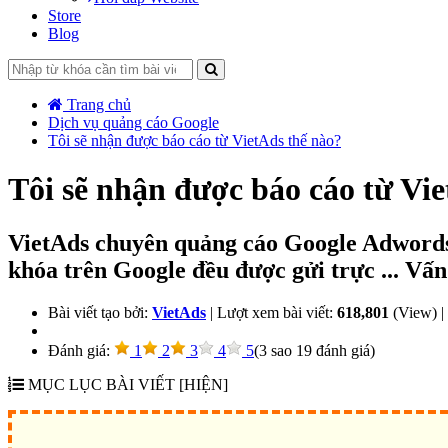
Store
Blog
Trang chủ
Dịch vụ quảng cáo Google
Tôi sẽ nhận được báo cáo từ VietAds thế nào?
Tôi sẽ nhận được báo cáo từ Vi
VietAds chuyên quảng cáo Google Adwords, c
khóa trên Google đều được gửi trực ... Vấn
Bài viết tạo bởi:
VietAds
| Lượt xem bài viết:
618,801
(View) |
Ðánh giá:
1
2
3
4
5
(
3
sao
19
đánh giá)
MỤC LỤC BÀI VIẾT
[HIỆN]