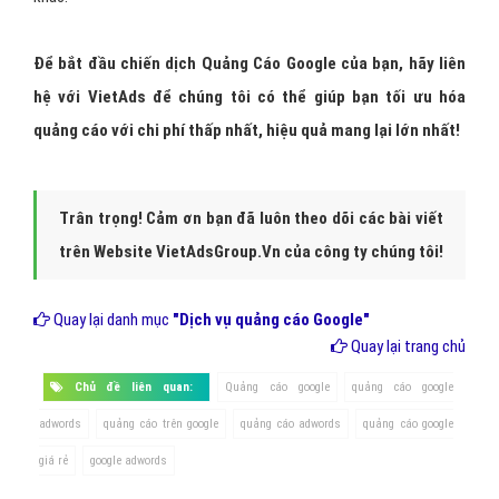
Để bắt đầu chiến dịch Quảng Cáo Google của bạn, hãy liên
hệ với VietAds để chúng tôi có thể giúp bạn tối ưu hóa
quảng cáo với chi phí thấp nhất, hiệu quả mang lại lớn nhất!
Trân trọng! Cảm ơn bạn đã luôn theo dõi các bài viết
trên Website VietAdsGroup.Vn của công ty chúng tôi!
Quay lại danh mục
"Dịch vụ quảng cáo Google"
Quay lại trang chủ
Chủ đề liên quan:
Quảng cáo google
quảng cáo google
adwords
quảng cáo trên google
quảng cáo adwords
quảng cáo google
giá rẻ
google adwords