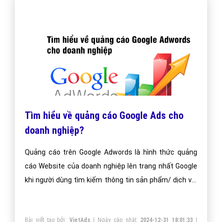
Tìm hiểu về quảng cáo Google Ads cho
doanh nghiệp?
Quảng cáo trên Google Adwords là hình thức quảng
cáo Website của doanh nghiệp lên trang nhất Google
khi người dùng tìm kiếm thông tin sản phẩm/ dịch vụ.
Doanh nghiệp sẽ có rất nhiều khách hàng mà chỉ phải
trả chi phí quảng cáo khi người xem click vào quảng
Bài viết tạo bởi:
VietAds
| Ngày cập nhật:
2024-12-31 18:01:33
|
cáo của mình!