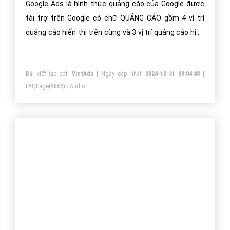
Google Ads là hình thức quảng cáo của Google được
tài trợ trên Google có chữ QUẢNG CÁO gồm 4 ví trí
quảng cáo hiển thị trên cùng và 3 vị trí quảng cáo hiển
thị dưới cùng.
Bài viết tạo bởi:
VietAds
| Ngày cập nhật:
2024-12-31 09:04:48
|
FAQPage
(9866) - Audio