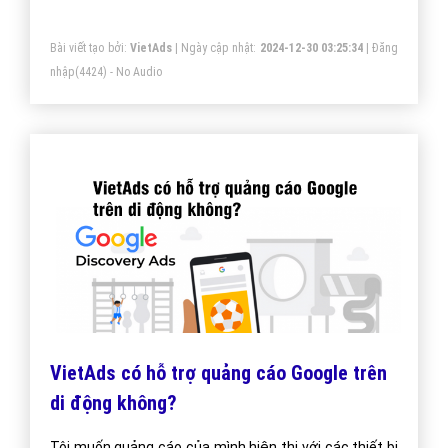
Bài viết tạo bởi:
VietAds
| Ngày cập nhật:
2024-12-30 03:25:34
|
Đăng
nhập
(4424) - No Audio
VietAds có hỗ trợ quảng cáo Google trên
di động không?
Tôi muốn quảng cáo của mình hiện thị với các thiết bị