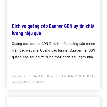
Dịch vụ quảng cáo Banner GDN uy tín chất
lượng hiệu quả
Quảng cáo banner GDN là hình thức quảng cáo online
trên các website. Quảng cáo banner đưa banner GDN
quảng cáo tới người dùng một cách sâu đậm nhất,
nâng tầm thương hiệu doanh nghiệp.
Bài viết tạo bởi:
VietAds
| Ngày cập nhật:
2024-12-30 11:30:29
|
FAQPage
(4953) - No Audio