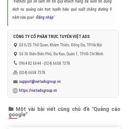
"VietAds gửi lời cảm ơn tới quý khách hàng đã luôn tin dùng
dịch vụ quảng cáo trực tuyến hiệu quả suốt chặng đường 9
năm vừa qua! -
Đăng nhập
"
CÔNG TY CỔ PHẦN TRỰC TUYẾN VIỆT ADS
Số 6/25 Thổ Quan, Khâm Thiên, Đống Đa, TP.Hà Nội
Số 36 Điện Biên Phủ, Đa Kao, Quận 1, TP.Hồ Chí Minh
0964 82 6644 - (024) 6658 7378
(024) 6658 7378
support@vietadsgroup.vn
https://vietadsgroup.vn
Một vài bài viết cùng chủ đề "Quảng cáo
google"