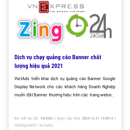
Dịch vụ chạy quảng cáo Banner chất
lượng hiệu quả 2021
VietAds triển khai dịch vụ quảng cáo Banner Google
Display Network cho các khách hàng Doanh Nghiệp
muốn đặt Banner thương hiệu trên các trang website
lớn, nổi tiếng.
Bài viết tạo bởi:
VietAds
| Ngày cập nhật:
2024-12-31 13:00:12
|
FAQPage
(4441) - No Audio