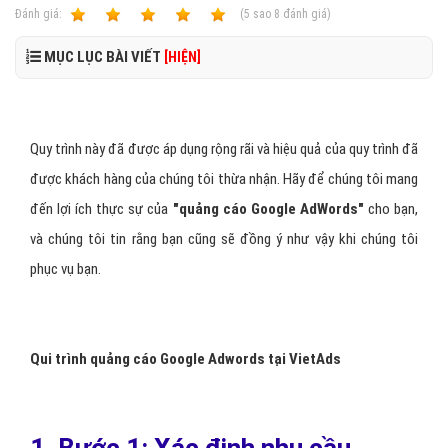
Ðánh giá:
1
2
3
4
5
(
5
sao
8
đánh giá)
MỤC LỤC BÀI VIẾT
[HIỆN]
Quy trình này đã được áp dụng rộng rãi và hiệu quả của quy trình đã
được khách hàng của chúng tôi thừa nhận. Hãy để chúng tôi mang
đến lợi ích thực sự của
"
quảng cáo Google AdWords
"
cho bạn,
và chúng tôi tin rằng bạn cũng sẽ đồng ý như vậy khi chúng tôi
phục vụ bạn.
Qui trình quảng cáo Google Adwords tại VietAds