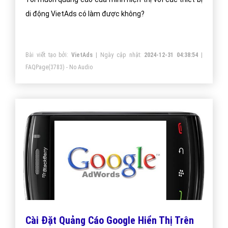
di động VietAds có làm được không?
Bài viết tạo bởi:
VietAds
| Ngày cập nhật:
2024-12-31 04:38:54
|
FAQPage
(3783) - No Audio
Cài Đặt Quảng Cáo Google Hiển Thị Trên