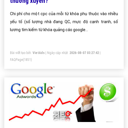
thường xuyên?
Chi phí cho một cpc của mỗi từ khóa phụ thuộc vào nhiều
yếu tố (số lượng nhà đang QC, mực độ cạnh tranh, số
lương tìm kiếm từ khóa quảng cáo google...
Bài viết tạo bởi:
VietAds
| Ngày cập nhật:
2026-08-07 03:27:42
|
FAQPage
(1851)