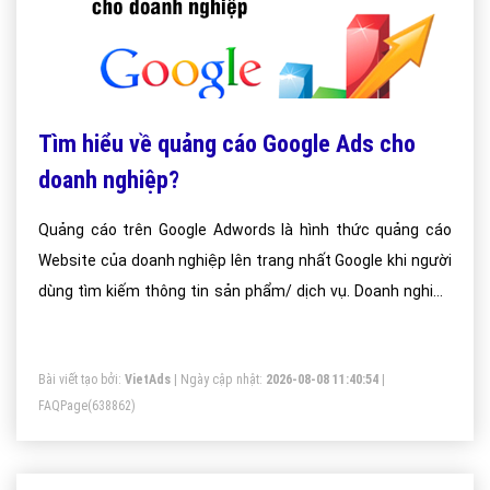
Tìm hiểu về quảng cáo Google Ads cho
doanh nghiệp?
Quảng cáo trên Google Adwords là hình thức quảng cáo
Website của doanh nghiệp lên trang nhất Google khi người
dùng tìm kiếm thông tin sản phẩm/ dịch vụ. Doanh nghiệp
sẽ có rất nhiều khách hàng mà chỉ phải trả chi phí quảng
cáo khi người xem click vào quảng cáo của mình!
Bài viết tạo bởi:
VietAds
| Ngày cập nhật:
2026-08-08 11:40:54
|
FAQPage
(638862)