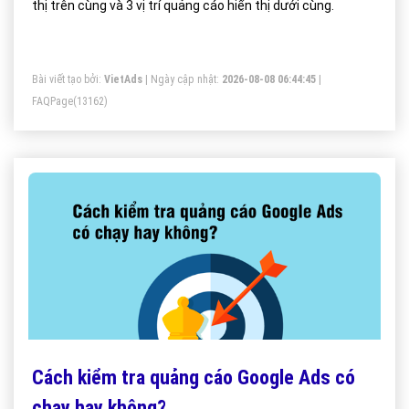
thị trên cùng và 3 vị trí quảng cáo hiển thị dưới cùng.
Bài viết tạo bởi:
VietAds
| Ngày cập nhật:
2026-08-08 06:44:45
|
FAQPage
(13162)
Cách kiểm tra quảng cáo Google Ads có
chạy hay không?