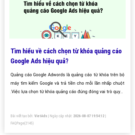
Tìm hiểu về cách chọn từ khóa quảng cáo
Google Ads hiệu quả?
Quảng cáo Google Adwords là quảng cáo từ khóa trên bộ
máy tìm kiếm Google và trả tiền cho mỗi lần nhấp chuột
.Việc lựa chọn từ khóa quảng cáo đúng đóng vai trò quyết
định đến thành công của chiến dịch quảng cáo trên Google.
Bài viết tạo bởi:
VietAds
| Ngày cập nhật:
2026-08-07 19:54:12
|
FAQPage
(2145)