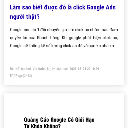
Làm sao biết được đó là click Google Ads
người thật?
Google còn có 1 đội chuyên gia tìm click ảo nhằm bảo đảm
quyền lợi của Khách hàng. Khi google phát hiện click ảo,
Google sẽ thống kê số lượng click ảo đó và bạn ko phải mất
tiền...
Bài viết tạo bởi:
VietAds
| Ngày cập nhật:
2026-08-06 20:10:29
|
FAQPage
(2483)