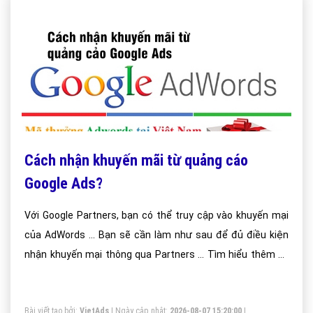
Cách nhận khuyến mãi từ quảng cáo
Google Ads?
Với Google Partners, bạn có thể truy cập vào khuyến mại
của AdWords ... Bạn sẽ cần làm như sau để đủ điều kiện
nhận khuyến mại thông qua Partners ... Tìm hiểu thêm về
tài khoản người quản lý AdWords — bao gồm cách tạo tài
khoản ...
Bài viết tạo bởi:
VietAds
| Ngày cập nhật:
2026-08-07 15:20:00
|