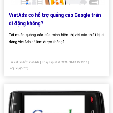
VietAds có hỗ trợ quảng cáo Google trên
di động không?
Tôi muốn quảng cáo của mình hiện thị với các thiết bị di
động VietAds có làm được không?
Bài viết tạo bởi:
VietAds
| Ngày cập nhật:
2026-08-07 15:33:13
|
FAQPage
(5026)