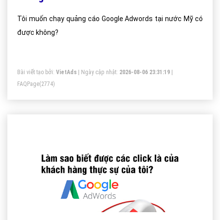
Tôi muốn chạy quảng cáo Google Adwords tại nước Mỹ có
được không?
Bài viết tạo bởi:
VietAds
| Ngày cập nhật:
2026-08-06 23:31:19
|
FAQPage
(2774)