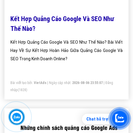
Kết Hợp Quảng Cáo Google Và SEO Như
Thế Nào?
Kết Hợp Quảng Cáo Google Và SEO Như Thế Nào? Bài Viết
Hay Về Sự Kết Hợp Hoàn Hảo Giữa Quảng Cáo Google Và
SEO Trong Kinh Doanh Online?
Bài viết tạo bởi:
VietAds
| Ngày cập nhật:
2026-08-06 23:55:07
|
Đăng
nhập
(1828)
Chat hỗ trợ