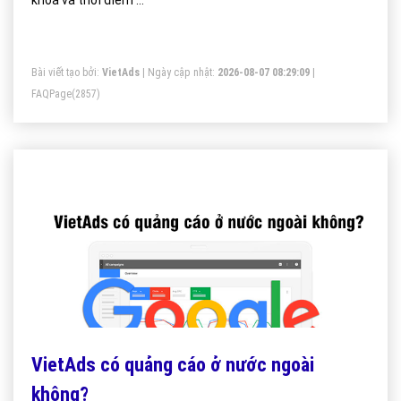
khóa và thời điểm ...
Bài viết tạo bởi:
VietAds
| Ngày cập nhật:
2026-08-07 08:29:09
|
FAQPage
(2857)
VietAds có quảng cáo ở nước ngoài
không?