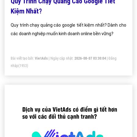
Quy Trình Chạy Quảng Cáo Google Tiết
Kiệm Nhất?
Quy trình chạy quảng cáo google tiết kiệm nhất? Dành cho
các doanh nghiệp muốn kinh doanh online bền vững?
Bài viết tạo bởi:
VietAds
| Ngày cập nhật:
2026-08-07 03:30:04
|
Đăng
nhập
(1953)