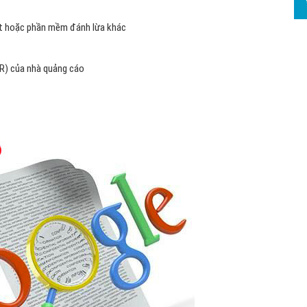
Hỏi đ
bốt hoặc phần mềm đánh lừa khác
Thiết 
Quảng
TR) của nhà quảng cáo
Quảng
Định n
Nghĩa l
Phần 