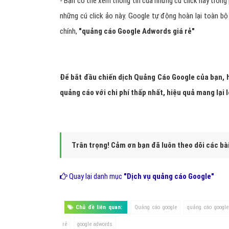
- Bạn có thể xem thông tin của những cú click này trong
những cú click ảo này. Google tự động hoàn lại toàn bộ
chính,
"
quảng cáo Google Adwords giá rẻ
"
Để bắt đầu chiến dịch Quảng Cáo Google của bạn, hã
quảng cáo với chi phí thấp nhất, hiệu quả mang lại 
Trân trọng! Cảm ơn bạn đã luôn theo dõi các bà
Quay lại danh mục
"Dịch vụ quảng cáo Google"
Chủ đề liên quan:
Quảng cáo google
quảng cáo google
rẻ
google adwords