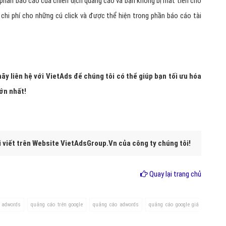
 phần báo cáo của chiến dịch quảng cáo và bạn không bị mất tiền cho
 chi phí cho những cú click và được thể hiện trong phần báo cáo tài
y liên hệ với VietAds để chúng tôi có thể giúp bạn tối ưu hóa
lớn nhất!
i viết trên Website VietAdsGroup.Vn của công ty chúng tôi!
Quay lại trang chủ
 adwords
quảng cáo trên google
quảng cáo adwords
quảng cáo google giá