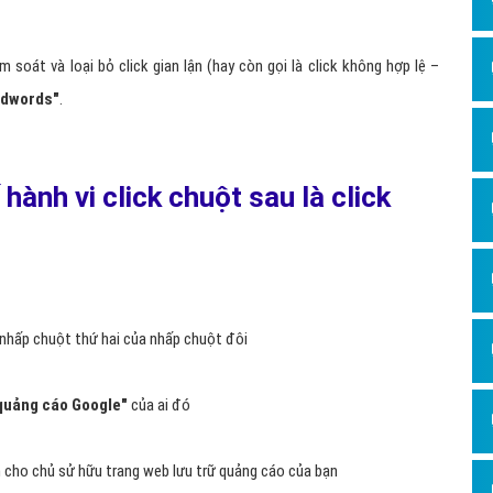
Dịch v
Hỏi đ
 soát và loại bỏ click gian lận (hay còn gọi là click không hợp lệ –
Hỏi đ
Adwords
"
.
Hỏi đá
Hỏi đá
hành vi click chuột sau là click
Hỏi đ
Hỏi đá
Hỏi đá
Quảng
ư nhấp chuột thứ hai của nhấp chuột đôi
Dịch v
Dịch v
quảng cáo Google
"
của ai đó
Dịch v
 cho chủ sử hữu trang web lưu trữ quảng cáo của bạn
Dịch v