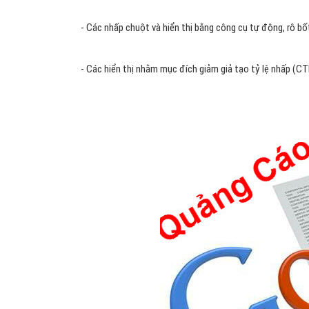
- Các nhấp chuột và hiển thị bằng công cụ tự động, rô 
- Các hiển thị nhằm mục đích giảm giả tạo tỷ lệ nhấp (C