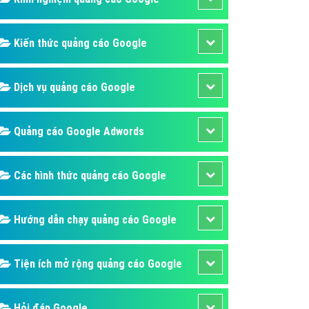
ụ Domain & Hosting
áp phần mềm
Kiến thức quảng cáo Google
áp quảng cáo TVC
p quảng cáo mobile
Dịch vụ quảng cáo Google
p quảng cáo Online
áp quảng cáo Skype
Quảng cáo Google Adwords
p Domain & Hosting
Các hình thức quảng cáo Google
p viết bài Marketing
 cáo Youtube
Hướng dẫn chạy quảng cáo Google
ụ quảng cáo Youtube
ụ quảng cáo Cốc Cốc
Tiện ích mở rộng quảng cáo Google
ụ quảng cáo Tiktok
ụ quảng cáo Zalo
Hỏi đáp Google