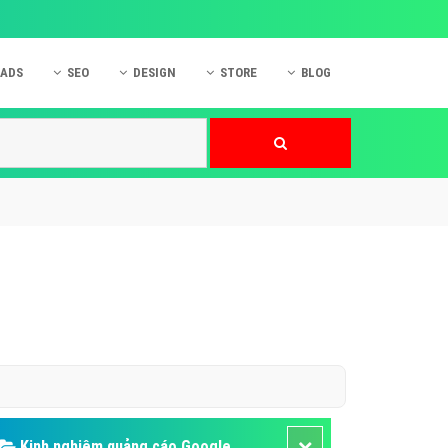
 ADS
SEO
DESIGN
STORE
BLOG
ner
 cáo Mobile
SEO Website
Thiết kế Web
nner
p quảng cáo Instagram
Dịch vụ SEO Website
Thiết kế Website
 cáo Zalo
Hỏi đáp SEO Google
Danh sách Website
 cáo Instagram
Thiết kế Landing Page
cáo Online
Dịch vụ thiết kế Website
 cáo Skype
Hỏi đáp Website
 cáo TVC
 cáo Cốc Cốc
mềm ứng dụng hay
Kinh nghiệm quảng cáo Google