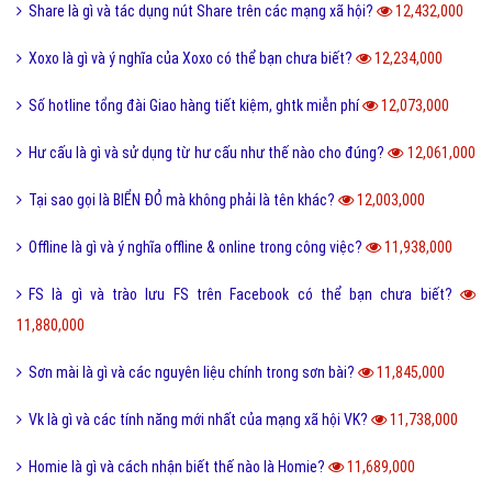
Quả dâu da đất có những công dụng gì?
13,865,000
Dũng cảm là gì và tại sao cần phải có lòng dũng cảm?
13,803,000
QTQD là gì và QTQĐ mang ý nghĩa tiêu cực không?
13,639,000
Tiến hóa là gì và quá trình tiến hóa diễn ra như thế nào?
13,492,000
Định hướng là gì và cách định hướng nghề nghiệp tương lai?
13,374,000
Reactions Facebook là gì và cách sử dụng Reactions Facebook?
13,320,000
Like là gì và tầm quan trọng của nút Like trên Facebook?
13,178,000
Tiamo là gì và ý nghĩa Tiamo trong giới trẻ hiện nay?
13,131,000
Thấu kính hội tụ là gì và ứng dụng của thấu kính hội tụ?
13,019,000
Sub Là Gì? Tìm Hiểu Về Sub Là Gì?
12,859,000