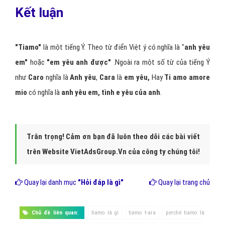
khiến lòng em tươi mát.
Cuộc đời anh là một giấc mộng kéo dài. Nó trôi qua rất êm
đềm và tĩnh lặng. Anh chìm đắm trong cơn mơ tưởng như
không bao giờ tỉnh giấc.
Nhưng rồi vào một ngày đẹp trời, Anh đã choàng tỉnh cơn
mơ đó vì có một người con gái đến đánh thức con tim tình
yêu đang ngủ say của anh dậy.
Người con gái ấy chính là Em đó!
Anh đang nhớ em lắm em có biết không? Nhớ đôi bàn tay
nhỏ ấm áp, đôi mắt thông minh đầy nhí nhảnh của em.