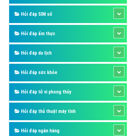
QR Code Là Gì? Tìm Hiểu Về QR Code Là
Gì?
Một QR code có thể chứa một địa chỉ web hay thời
gian diễn ra một sự kiện, địa chỉ email, thông tin liên
hệ, tin nhắn SMS, nội dung ký tự văn bản hoặc thậm
chí là thông tin định vị vị trí nào đó
Bài viết tạo bởi:
VietAds
| Ngày cập nhật:
2024-12-29 09:27:20
|
Đăng
nhập
(1221) - No Audio