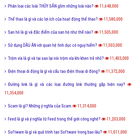
Follow là gì và tác dụng của Follow trên mạng xã hội?
12,761,000
Share là gì và tác dụng nút Share trên các mạng xã hội?
12,432,000
Xoxo là gì và ý nghĩa của Xoxo có thể bạn chưa biết?
12,234,000
Số hotline tổng đài Giao hàng tiết kiệm, ghtk miễn phí
12,073,000
Hư cấu là gì và sử dụng từ hư cấu như thế nào cho đúng?
12,061,000
Tại sao gọi là BIỂN ĐỎ mà không phải là tên khác?
12,003,000
Offline là gì và ý nghĩa offline & online trong công việc?
11,938,000
FS là gì và trào lưu FS trên Facebook có thể bạn chưa biết?
11,880,000
Sơn mài là gì và các nguyên liệu chính trong sơn bài?
11,845,000