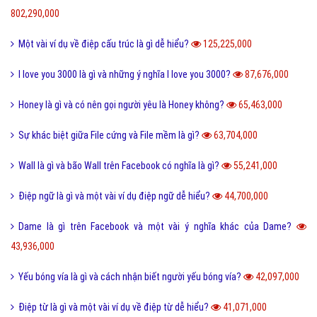
Kỹ năng công việc
Kỹ năng sống
Làm như thế nào
Hỏi đáp điện thoại
Hỏi đáp máy tính
Hỏi đáp ứng dụng
Bài viết xem nhiều cùng chuyên mục