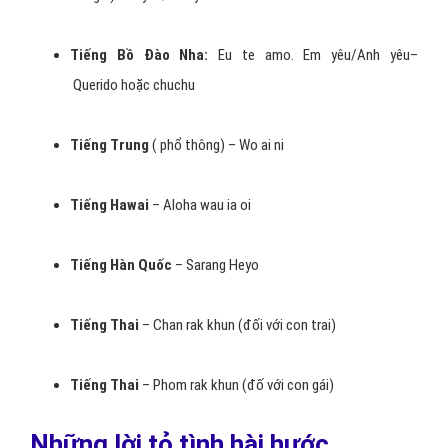
Tiếng Anh:
I love you. Đây cũng là một tiếng thông dụng để
nói lên tình yêu đôi lứa. Và hầu hết mọi người đều hiểu nghĩa
khi nói lên từ này.
Tiếng Pháp:
Je t’aime. Em yêu/Anh yêu– Cheri (anh
yêu) Cherie (em yêu)
Tiếng Tây Ban Nha:
Te quiero/Te amo (Phát âm khá giống
tiếng Ý). Em yêu/Anh yêu – Corazon
Tiếng Bồ Đào Nha:
Eu te amo. Em yêu/Anh yêu–
Querido hoặc chuchu
Tiếng Trung
( phổ thông) – Wo ai ni