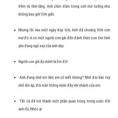
Hãy nhận lấy trái tim anh, hãy để anh làm vệ sĩ của em suốt
đời và hãy để anh yêu em, em.
Nếu không có em, ngày sẽ thật buồn và đêm dường như bất
tận. Nếu không có em, ngày sẽ không nắng và đêm sẽ
không sao. Nếu không có em, cuộc sống của anh chỉ là một
bản nhạc buồn và nếu không có em anh không biết mình sẽ
như thế nào? 2. Người anh thương chỉ có một. người anh
nhớ chỉ có một. Người anh yêu chỉ có một. Người anh muốn
sống trọn đời cũng chỉ có một.
Đó chính là em – người yêu xinh ngoan của anh. Hãy yêu anh
em nhé! Để mỗi buổi sáng thức dậy căn phòng xung quanh
như rộng thêm ra, bầu trời qua khung cửa sổ cũng như cao
hơn và những cơn gió như hát lên một giai điệu nhẹ nhàng