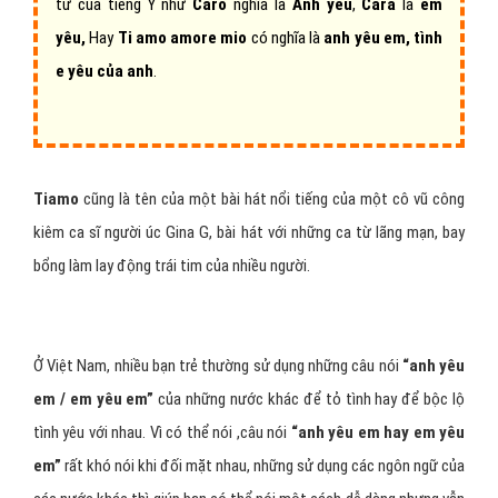
từ của tiếng Ý như
Caro
nghĩa là
Anh yêu
,
Cara
là
em
yêu,
Hay
Ti amo amore mio
có nghĩa là
anh yêu em, tình
e yêu của anh
.
Tiamo
cũng là tên của một bài hát nổi tiếng của một cô vũ công
kiêm ca sĩ người úc Gina G, bài hát với những ca từ lãng mạn, bay
bổng làm lay động trái tim của nhiều người.
Ở Việt Nam, nhiều bạn trẻ thường sử dụng những câu nói
“anh yêu
em / em yêu em”
của những nước khác để tỏ tình hay để bộc lộ
tình yêu với nhau. Vì có thể nói ,câu nói
“anh yêu em hay em yêu
em”
rất khó nói khi đối mặt nhau, những sử dụng các ngôn ngữ của