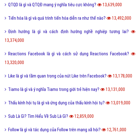
Nite là gì và những câu chúc ngủ ngon Nite G9 hay nhất?
14,890,000
Hình xăm chữ nhẫn là gì và ý nghĩa của hình xăm chữ nhẫn?
14,805,000
Cách phân biệt giữa Positive và Negative là gì?
14,792,000
Holic là gì và cách sử dụng gốc từ aholic và holic?
14,691,000
Món nui tiếng Anh và một số cách chế biến món Nui ngon?
14,689,000
Pick me boy và Pick me girl là gì và làm sao thành pick me?
14,551,000
Anti Fan là gì và một vài hội Anti Fan nổi tiếng hiện nay?
14,472,000
Kỹ thuật là gì và tầm quan trọng của kỹ thuật hiện nay?
13,998,000