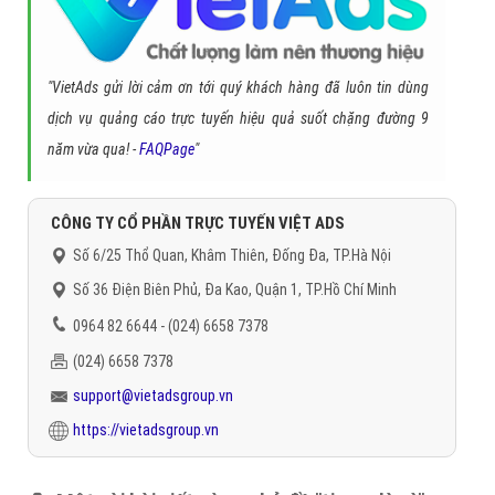
Chủ đề liên quan:
tiamo là gì
tiamo t-ara
perché tiamo là
gì
tiamo mp3
tiamo isaac
tiamo t-ara mp3
tiamo là tiếng nước
nào
tiamo tara
tiamo tiamo
anh yêu em
em yêu anh
Gọi CSKH
Đặt câu hỏi
Báo giá dịch vụ
Đặt lịch hẹn