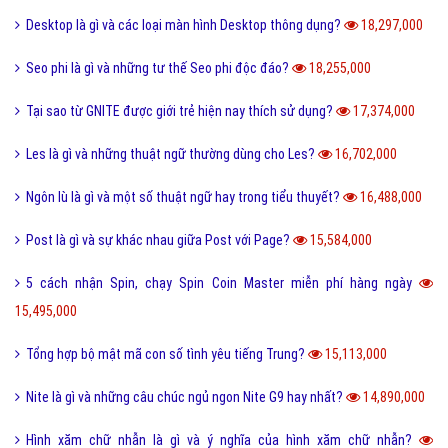
24,093,000
Bách hợp là gì và một số thuật ngữ thường dùng bách hợp?
23,203,000
FC là gì và trong bóng đá thì FC có nghĩa là gì?
23,091,000
Quotation là gì và báo giá trong tiếng anh có nghĩa là gì?
22,644,000
Phóng đại là gì và tác dụng của biện pháp phóng đại?
20,203,000
Thị Xã Huyện và Thị Trấn cái nào lớn hơn?
20,087,000
Tool là gì và ưu nhược điểm khi sử dụng Tool?
19,725,000
Behance là gì và hướng dẫn sử dụng Behance cho người mới?
19,119,000
100+ thuật ngữ trong Rap cực chất, người chơi hệ Underground phải
biết
18,607,000