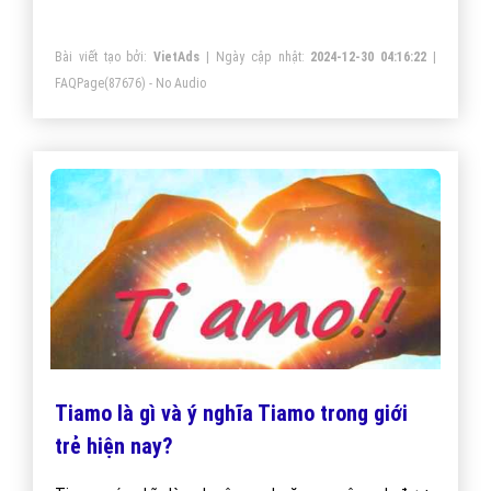
https://vietadsgroup.vn
Một vài bài viết cùng chủ đề "tiamo là gì"
I love you 3000 là gì và những ý nghĩa I
love you 3000?
“I love you 3000” dịch nôm na theo nghĩa đen là “Tôi