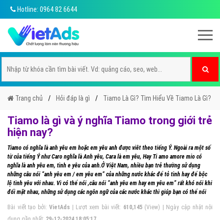
Hotline: 0964 82 6644
Trang chủ
Hỏi đáp là gì
Tiamo Là Gì? Tìm Hiểu Về Tiamo Là Gì?
Tiamo là gì và ý nghĩa Tiamo trong giới trẻ
hiện nay?
Tiamo có nghĩa là anh yêu em hoặc em yêu anh được viêt theo tiếng Ý. Ngoài ra một số
từ của tiếng Ý như Caro nghĩa là Anh yêu, Cara là em yêu, Hay Ti amo amore mio có
nghĩa là anh yêu em, tình e yêu của anh.Ở Việt Nam, nhiều bạn trẻ thường sử dụng
những câu nói “anh yêu em / em yêu em” của những nước khác để tỏ tình hay để bộc
lộ tình yêu với nhau. Vì có thể nói ,câu nói “anh yêu em hay em yêu em” rất khó nói khi
đối mặt nhau, những sử dụng các ngôn ngữ của các nước khác thì giúp bạn có thể nói
Bài viết tạo bởi:
VietAds
| Lượt xem bài viết:
610,145
(View) | Ngày cập nhật nội
dung gần nhất:
29-12-2024 18:05:17