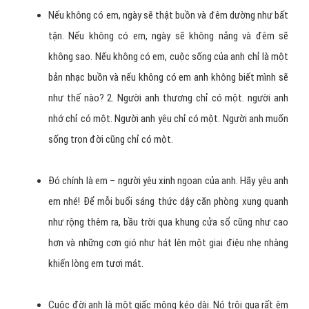
Hình 2: Một số ngôn ngữ nước ngoài khác được dùng phổ
biến ở Việt Nam bạn có thể tham khảo
Những lời tỏ tình hay và lãng mạn
Anh không lãng mạn để có thể làm thơ tặng em, anh không
tài giỏi để có thể vẽ tranh tặng em, anh không giàu có để
có thể mua cả vườn hồng tặng em.
Nhưng anh đủ hào phóng để có thể tặng em cả trái tim anh,
đủ dũng cảm để có thể bảo vệ em suốt cuộc đời, đủ chung
thủy để mãi yêu chỉ mình em trong đời.