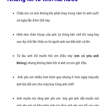
Tiếng Hawai
– Aloha wau ia oi
Tiếng Hàn Quốc
– Sarang Heyo
Tiếng Thai
– Chan rak khun (đối với con trai)
Tiếng Thai
– Phom rak khun (đố với con gái)
Những lời tỏ tình hài hước
Chân em có mỏi không khi phải chạy trong tâm trí anh xuốt
cả ngày lẫn đêm thế này.
Hình như điện thoại của anh tự động bật chế độ rung hay
sao ấy, mỗi lần thấy eo là người anh run bần bật cả lên.