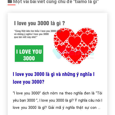
"VietAds gửi lời cảm ơn tới quý khách hàng đã luôn tin dùng
dịch vụ quảng cáo trực tuyến hiệu quả suốt chặng đường 9
năm vừa qua! -
FAQPage
"
CÔNG TY CỔ PHẦN TRỰC TUYẾN VIỆT ADS
Số 6/25 Thổ Quan, Khâm Thiên, Đống Đa, TP.Hà Nội
Số 36 Điện Biên Phủ, Đa Kao, Quận 1, TP.Hồ Chí Minh
0964 82 6644 - (024) 6658 7378
(024) 6658 7378
support@vietadsgroup.vn