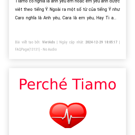
yêu bạn 3000 ”, I love you 3000 là gì? Ý nghĩa câu nói I
love you 3000 là gì? Giải mã ý nghĩa thật sự con số
3000 trong câu thoại ENDGAME được share khắp MXH
Bài viết tạo bởi:
VietAds
| Ngày cập nhật:
2024-12-30 04:16:22
|
FAQPage
(87676) - No Audio