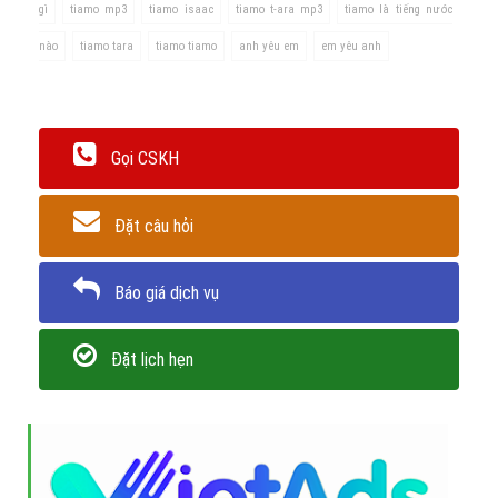
Tất cả đã trở thành một phần quan trọng trong cuộc đời
anh rồi, Nhóc ạ!
Kết luận
"Tiamo"
là một tiếng Ý. Theo từ điển Việt ý có nghĩa là "
anh yêu
em"
hoặc
"em yêu anh được"
.Ngoài ra một số từ của tiếng Ý
như
Caro
nghĩa là
Anh yêu
,
Cara
là
em yêu,
Hay
Ti amo amore
mio
có nghĩa là
anh yêu em, tình e yêu của anh
.
Trân trọng! Cảm ơn bạn đã luôn theo dõi các bài viết
trên Website VietAdsGroup.Vn của công ty chúng tôi!
Quay lại danh mục
"Hỏi đáp là gì"
Quay lại trang chủ