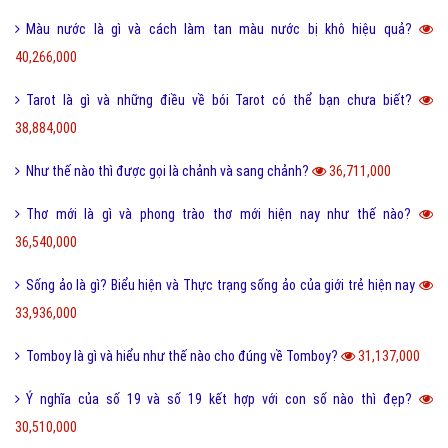
Lỗi 404 là gì? Những cách khắc phục lỗi 404 là gì?
4,996,962,000
FAQ là gì và câu hỏi thường gặp FAQ có quan trọng Website?
802,290,000
Một vài ví dụ về điệp cấu trúc là gì dễ hiểu?
125,225,000
I love you 3000 là gì và những ý nghĩa I love you 3000?
87,676,000
Honey là gì và có nên gọi người yêu là Honey không?
65,463,000
Sự khác biệt giữa File cứng và File mềm là gì?
63,704,000
Wall là gì và bão Wall trên Facebook có nghĩa là gì?
55,241,000
Điệp ngữ là gì và một vài ví dụ điệp ngữ dễ hiểu?
44,700,000
Dame là gì trên Facebook và một vài ý nghĩa khác của Dame?
43,936,000