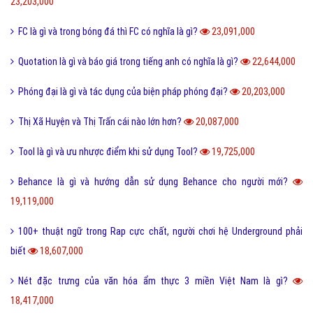
Ý nghĩa của số 19 và số 19 kết hợp với con số nào thì đẹp?
30,510,000
Kỷ yếu là gì và nguồn gốc của từ kỷ yếu bắt đầu từ đâu?
30,326,000
Cute là gì và các bạn nữ như thế nào được gọi là Cute?
28,215,000
Tuyến tính là gì và những ý nghĩa của tuyến tính?
27,600,000
Dame là gì và dame được hiểu như thế nào trong Game?
27,333,000
Ẩn dụ là gì và những tác dụng biện pháp tu từ ẩn dụ?
26,949,000
Ô môi là gì? Nguyên nhân và Dấu hiệu nhận biết ô môi
25,884,000
Nội dung quy tắc 5M trong sản xuất và kinh doanh hiện nay?
25,832,000
Status là gì và cách đăng Status trên Facebook nhanh chóng?