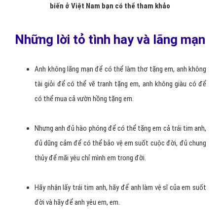
Anh muốn nói rằng anh yêu em bây giờ anh vẫn muốn nói anh
yêu em và hãy nghe anh nói rằng anh yêu em để sau này anh
không phải nói nữa rằng “anh yêu em”