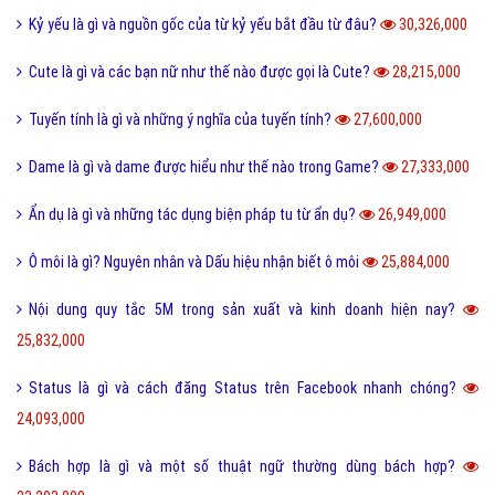
Yếu bóng vía là gì và cách nhận biết người yếu bóng vía?
42,097,000
Điệp từ là gì và một vài ví dụ về điệp từ dễ hiểu?
41,071,000
Màu nước là gì và cách làm tan màu nước bị khô hiệu quả?
40,266,000
Tarot là gì và những điều về bói Tarot có thể bạn chưa biết?
38,884,000
Như thế nào thì được gọi là chảnh và sang chảnh?
36,711,000
Thơ mới là gì và phong trào thơ mới hiện nay như thế nào?
36,540,000
Sống ảo là gì? Biểu hiện và Thực trạng sống ảo của giới trẻ hiện nay
33,936,000
Tomboy là gì và hiểu như thế nào cho đúng về Tomboy?
31,137,000