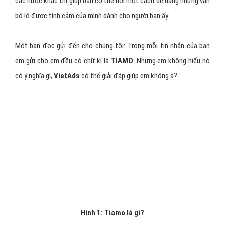
các nước khác thì giúp bạn có thể nói một cách dễ dàng nhưng vẫn
bộ lộ được tình cảm của mình dành cho người bạn ấy.
Một bạn đọc gửi đến cho chúng tôi: Trong mỗi tin nhắn của bạn
em gửi cho em đều có chữ kí là
TIAMO
. Nhưng em không hiểu nó
có ý nghĩa gì,
VietAds
có thể giải đáp giúp em không ạ?