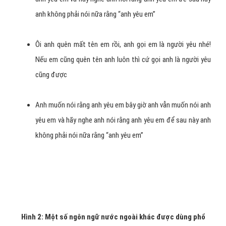
Từ lâu anh đã muốn hỏi em điều này (
em có yêu anh
không
) nhưng không dám hỏi vì anh sợ em gật đầu.
Anh yêu em nhiều hơn hôm qua nhưng ít hơn ngày mai,nếu
anh lừa dối em cho máy bay tông anh chết
Anh muốn nói rằng anh yêu em bây giờ anh vẫn muốn nói
anh yêu em và hãy nghe anh nói rằng anh yêu em để sau này
anh không phải nói nữa rằng “anh yêu em”
Ôi anh quên mất tên em rồi, anh gọi em là người yêu nhé!
Nếu em cũng quên tên anh luôn thì cứ gọi anh là người yêu
cũng được