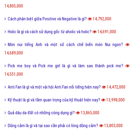
Nét đặc trưng của văn hóa ẩm thực 3 miền Việt Nam là gì?
18,417,000
Desktop là gì và các loại màn hình Desktop thông dụng?
18,297,000
Seo phi là gì và những tư thế Seo phi độc đáo?
18,255,000
Tại sao từ GNITE được giới trẻ hiện nay thích sử dụng?
17,374,000
Les là gì và những thuật ngữ thường dùng cho Les?
16,702,000
Ngôn lù là gì và một số thuật ngữ hay trong tiểu thuyết?
16,488,000
Post là gì và sự khác nhau giữa Post với Page?
15,584,000
5 cách nhận Spin, chạy Spin Coin Master miễn phí hàng ngày
15,495,000
Tổng hợp bộ mật mã con số tình yêu tiếng Trung?
15,113,000