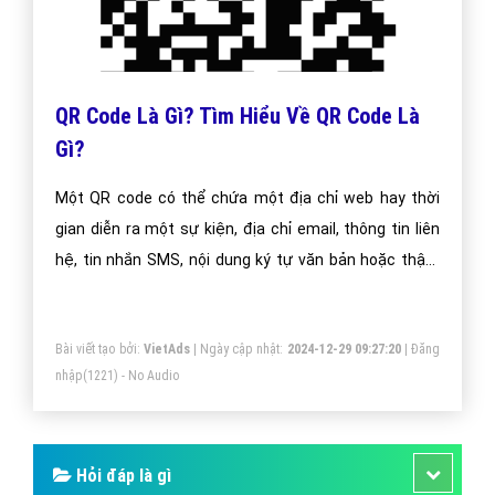
Perché Tiamo là gì và những câu tỏ tình
Crush dễ thương?
Perché Tiamo là gì? - Perché Tiamo là tiếng nước Ý có
nghĩa là “anh yêu em”. Hiện nay nhiều bạn trẻ thường
sử dụng những từ nước ngoài để thể hiện tình yêu của
mình với người phụ nữ của họ.
Bài viết tạo bởi:
VietAds
| Ngày cập nhật:
2024-12-29 17:44:26
|
Đăng
nhập
(2120) - No Audio