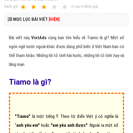
Ðánh giá:
1
2
3
4
5
(
3
sao
6
đánh giá)
MỤC LỤC BÀI VIẾT
[HIỆN]
Bài viết này
VietAds
cùng bạn tìm hiểu về Tiamo là gì? Một số
ngôn ngữ nước ngoài khác được dùng phổ biến ở Việt Nam bạn có
thể tham khảo. Những lời tỏ tình hài hước, những lời tỏ tình hay và
lãng mạn.
Tiamo là gì?
"Tiamo"
là một tiếng Ý. Theo từ điển Việt ý có nghĩa là
"
anh yêu em"
hoặc
"em yêu anh được"
.Ngoài ra một số