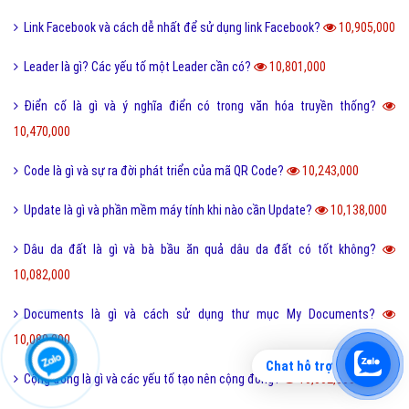
Vk là gì và các tính năng mới nhất của mạng xã hội VK?
11,738,000
Homie là gì và cách nhận biết thế nào là Homie?
11,689,000
Phân loại các loài THỦY SẢN gồm những loài nào?
11,648,000
Thể thao là gì và các lợi ích của hoạt động thể thao?
11,580,000
San hô là gì và đặc điểm của san hô như thế nào?
11,505,000
Sử dụng DẦU ĂN với quan hệ tình dục có nguy hiểm?
11,503,000
Trộm vía là gì và tại sao lại nói trộm vía khi khen trẻ nhỏ?
11,403,000
Điện thoại di động là gì và cấu tạo điện thoại di động?
11,372,000
Đường link là gì và các loại đường link thường gặp hiện nay?
11,354,000
Chat hỗ trợ
Scam là gì? Những ý nghĩa của Scam
11,314,000