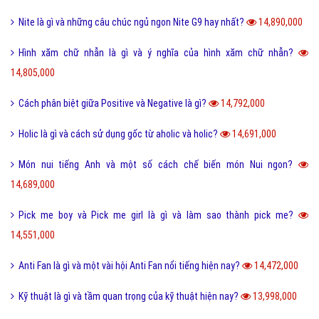
Ngôn lù là gì và một số thuật ngữ hay trong tiểu thuyết?
16,488,000
Post là gì và sự khác nhau giữa Post với Page?
15,586,000
5 cách nhận Spin, chạy Spin Coin Master miễn phí hàng ngày
15,495,000
Tổng hợp bộ mật mã con số tình yêu tiếng Trung?
15,113,000
Nite là gì và những câu chúc ngủ ngon Nite G9 hay nhất?
14,890,000
Hình xăm chữ nhẫn là gì và ý nghĩa của hình xăm chữ nhẫn?
14,805,000
Cách phân biệt giữa Positive và Negative là gì?
14,792,000
Holic là gì và cách sử dụng gốc từ aholic và holic?
14,691,000
Món nui tiếng Anh và một số cách chế biến món Nui ngon?
14,689,000