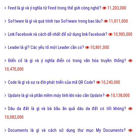
Trộm vía là gì và tại sao lại nói trộm vía khi khen trẻ nhỏ?
11,403,000
Điện thoại di động là gì và cấu tạo điện thoại di động?
11,372,000
Đường link là gì và các loại đường link thường gặp hiện nay?
11,354,000
Scam là gì? Những ý nghĩa của Scam
11,314,000
Feed là gì và ý nghĩa từ Feed trong thế giới công nghệ?
11,203,000
Software là gì và quá trình tạo Software trong bao lâu?
11,011,000
Link Facebook và cách dễ nhất để sử dụng link Facebook?
10,905,000
Leader là gì? Các yếu tố một Leader cần có?
10,801,000
Điển cố là gì và ý nghĩa điển có trong văn hóa truyền thống?
10,470,000