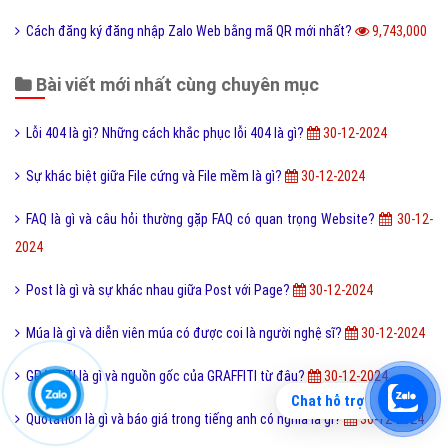
Đào tạo là gì và những lợi ích khi được đào tạo bài bản?
9,891,000
Online là gì và ứng dụng Online trong công nghệ ra sao?
9,866,000
Ý nghĩa của từ HỌC TRƯỞNG trong giới trẻ hiện nay?
9,823,000
Công nghệ cấy truyền phôi là gì và nó có những lợi ích gì?
9,766,000
Điốt quang là gì và nguyên lý hoạt động Điốt quang ra sao?
9,762,000
Cách đăng ký đăng nhập Zalo Web bằng mã QR mới nhất?
9,743,000
Bài viết mới nhất cùng chuyên mục
Lỗi 404 là gì? Những cách khắc phục lỗi 404 là gì?
30-12-2024
Sự khác biệt giữa File cứng và File mềm là gì?
30-12-2024
Chat hỗ trợ
FAQ là gì và câu hỏi thường gặp FAQ có quan trọng Website?
30-12-
2024