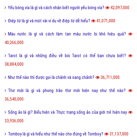
Sự khác biệt giữa File cứng và File mềm là gì?
63,709,000
Wall là gì và bão Wall trên Facebook có nghĩa là gì?
55,241,000
Điệp ngữ là gì và một vài ví dụ điệp ngữ dễ hiểu?
44,700,000
Dame là gì trên Facebook và một vài ý nghĩa khác của Dame?
43,936,000
Yếu bóng vía là gì và cách nhận biết người yếu bóng vía?
42,097,000
Điệp từ là gì và một vài ví dụ về điệp từ dễ hiểu?
41,071,000
Màu nước là gì và cách làm tan màu nước bị khô hiệu quả?
40,266,000
Tarot là gì và những điều về bói Tarot có thể bạn chưa biết?
38,884,000
Như thế nào thì được gọi là chảnh và sang chảnh?
36,711,000