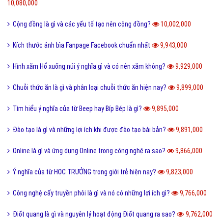
Code là gì và sự ra đời phát triển của mã QR Code?
10,243,000
Update là gì và phần mềm máy tính khi nào cần Update?
10,138,000
Dâu da đất là gì và bà bầu ăn quả dâu da đất có tốt không?
10,082,000
Documents là gì và cách sử dụng thư mục My Documents?
10,080,000
Cộng đồng là gì và các yếu tố tạo nên cộng đồng?
10,002,000
Kích thước ảnh bìa Fanpage Facebook chuẩn nhất
9,943,000
Hình xăm Hổ xuống núi ý nghĩa gì và có nên xăm không?
9,929,000
Chuỗi thức ăn là gì và phân loại chuỗi thức ăn hiện nay?
9,899,000
Tìm hiểu ý nghĩa của từ Beep hay Bíp Bép là gì?
9,895,000