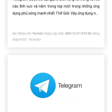
Telegram là gì và cách cài đặt ứng dụng
Telegram?
Telegram được sử dụng phổ biến rộng rãi trong tất cả
các lĩnh vực và nằm trong top một trong những ứng
dụng phủ sóng mạnh nhất Thế Giới. Vậy ứng dụng này
có gì đặc biệt ưu việt hơn các ứng dụng cùng chức
năng? Hãy cùng VietAds tìm hiểu qua bài viết sau đây!
Bài viết tạo bởi:
VietAds
| Ngày cập nhật:
2024-12-27 16:07:00
|
Đăng
nhập
(4135) - No Audio