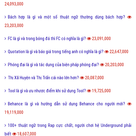
Ẩn dụ là gì và những tác dụng biện pháp tu từ ẩn dụ?
26,949,000
Ô môi là gì? Nguyên nhân và Dấu hiệu nhận biết ô môi
25,884,000
Nội dung quy tắc 5M trong sản xuất và kinh doanh hiện nay?
25,832,000
Status là gì và cách đăng Status trên Facebook nhanh chóng?
24,093,000
Bách hợp là gì và một số thuật ngữ thường dùng bách hợp?
23,203,000
FC là gì và trong bóng đá thì FC có nghĩa là gì?
23,091,000
Quotation là gì và báo giá trong tiếng anh có nghĩa là gì?
22,647,000
Phóng đại là gì và tác dụng của biện pháp phóng đại?
20,203,000
Thị Xã Huyện và Thị Trấn cái nào lớn hơn?
20,087,000