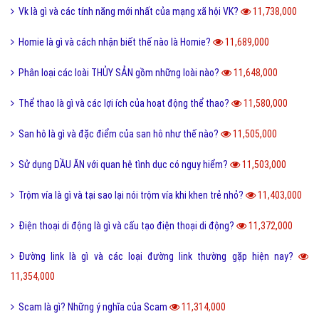
Tại sao gọi là BIỂN ĐỎ mà không phải là tên khác?
12,003,000
Offline là gì và ý nghĩa offline & online trong công việc?
11,938,000
FS là gì và trào lưu FS trên Facebook có thể bạn chưa biết?
11,880,000
Sơn mài là gì và các nguyên liệu chính trong sơn bài?
11,845,000
Vk là gì và các tính năng mới nhất của mạng xã hội VK?
11,738,000
Homie là gì và cách nhận biết thế nào là Homie?
11,689,000
Phân loại các loài THỦY SẢN gồm những loài nào?
11,648,000
Thể thao là gì và các lợi ích của hoạt động thể thao?
11,580,000
San hô là gì và đặc điểm của san hô như thế nào?
11,505,000
Sử dụng DẦU ĂN với quan hệ tình dục có nguy hiểm?
11,503,000