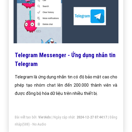
được nhiều người lựa chọn sử dụng hiện nay.
Bài viết tạo bởi:
VietAds
| Ngày cập nhật:
2024-12-26 22:56:44
|
FAQPage
(810) - No Audio
Telegram Messenger - Ứng dụng nhắn tin
Telegram
Telegram là ứng dụng nhắn tin có độ bảo mật cao cho