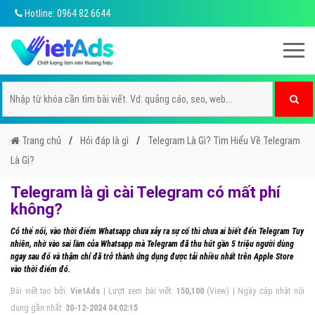
Hotline: 0964 82 6644
Trang chủ
Hỏi đáp là gì
Telegram Là Gì? Tìm Hiểu Về Telegram
Là Gì?
Telegram là gì cài Telegram có mất phí
không?
Có thể nói, vào thời điểm Whatsapp chưa xảy ra sự cố thì chưa ai biết đến Telegram Tuy
nhiên, nhờ vào sai lầm của Whatsapp mà Telegram đã thu hút gần 5 triệu người dùng
ngay sau đó và thậm chí đã trở thành ứng dụng được tải nhiều nhất trên Apple Store
vào thời điểm đó.
Bài viết tạo bởi:
VietAds
| Lượt xem bài viết:
150,100
(View) | Ngày cập nhật nội
dung gần nhất:
30-12-2024 04:02:15