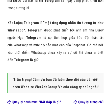
Hình 3: Telegram là ứng dụng hướng đến người dùng.
Có thể nói, Durov đã rất thành công trong việc nâng cao hiểu biết
của mọi người về
Telegram là gì?
. Và chắc chắn, với chiến lược
mà Durov đã đặt ra thì
Telegram
sẽ ngày càng phát triển hơn
trong tương lai.
Kết Luận; Telegram
là
"một ứng dụng nhắn tin tương tự như
Whatsapp"
.
Telegram
được phát triển bởi anh em nhà Durov
người Nga.
Telegram
là sự tích hợp giữa tốc độ nhắn tin
của Whatsapp và mức độ bảo mật cao của Snapchat. Có thể nói,
vào thời điểm Whatsapp chưa xảy ra sự cố thì chưa ai biết
đến
Telegram là gì?