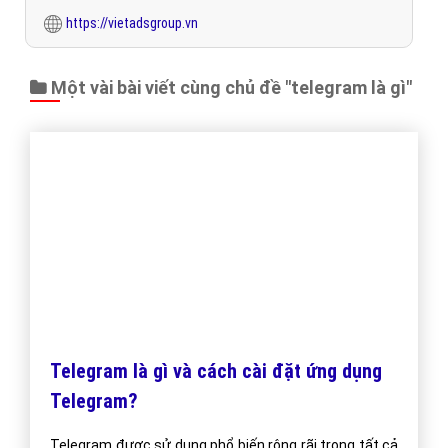
CÔNG TY CỔ PHẦN TRỰC TUYẾN VIỆT ADS
Số 6/25 Thổ Quan, Khâm Thiên, Đống Đa, TP.Hà Nội
Số 36 Điện Biên Phủ, Đa Kao, Quận 1, TP.Hồ Chí Minh
0964 82 6644 - (024) 6658 7378
(024) 6658 7378
support@vietadsgroup.vn
https://vietadsgroup.vn
Một vài bài viết cùng chủ đề "telegram là gì"