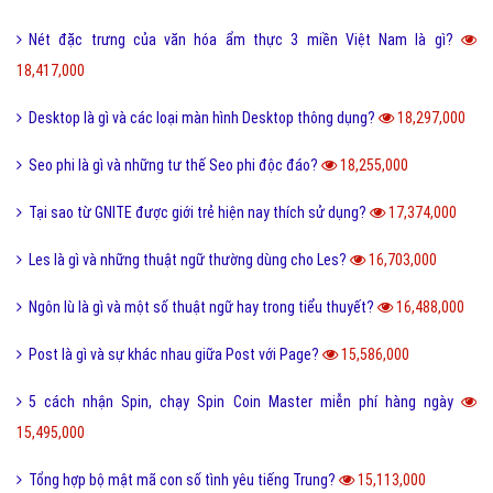
Tool là gì và ưu nhược điểm khi sử dụng Tool?
19,725,000
Behance là gì và hướng dẫn sử dụng Behance cho người mới?
19,119,000
100+ thuật ngữ trong Rap cực chất, người chơi hệ Underground phải
biết
18,607,000
Nét đặc trưng của văn hóa ẩm thực 3 miền Việt Nam là gì?
18,417,000
Desktop là gì và các loại màn hình Desktop thông dụng?
18,297,000
Seo phi là gì và những tư thế Seo phi độc đáo?
18,255,000
Tại sao từ GNITE được giới trẻ hiện nay thích sử dụng?
17,374,000
Les là gì và những thuật ngữ thường dùng cho Les?
16,703,000