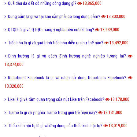
Pick me boy và Pick me girl là gì và làm sao thành pick me?
14,551,000
Anti Fan là gì và một vài hội Anti Fan nổi tiếng hiện nay?
14,472,000
Kỹ thuật là gì và tầm quan trọng của kỹ thuật hiện nay?
13,998,000
Quả dâu da đất có những công dụng gì?
13,865,000
Dũng cảm là gì và tại sao cần phải có lòng dũng cảm?
13,803,000
QTQD là gì và QTQĐ mang ý nghĩa tiêu cực không?
13,639,000
Tiến hóa là gì và quá trình tiến hóa diễn ra như thế nào?
13,492,000
Định hướng là gì và cách định hướng nghề nghiệp tương lai?
13,374,000
Reactions Facebook là gì và cách sử dụng Reactions Facebook?