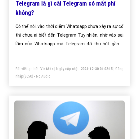
Telegram là gì cài Telegram có mất phí
không?
Có thể nói, vào thời điểm Whatsapp chưa xảy ra sự cố
thì chưa ai biết đến Telegram Tuy nhiên, nhờ vào sai
lầm của Whatsapp mà Telegram đã thu hút gần 5
triệu người dùng ngay sau đó và thậm chí đã trở
thành ứng dụng được tải nhiều nhất trên Apple Store
Bài viết tạo bởi:
VietAds
| Ngày cập nhật:
2024-12-30 04:02:15
|
Đăng
vào thời điểm đó.
nhập
(3050) - No Audio