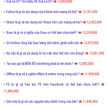
13,320,000
Like là gì và tầm quan trọng của nút Like trên Facebook?
13,178,000
Tiamo là gì và ý nghĩa Tiamo trong giới trẻ hiện nay?
13,131,000
Thấu kính hội tụ là gì và ứng dụng của thấu kính hội tụ?
13,019,000
Sub Là Gì? Tìm Hiểu Về Sub Là Gì?
12,859,000
Follow là gì và tác dụng của Follow trên mạng xã hội?
12,761,000
Share là gì và tác dụng nút Share trên các mạng xã hội?
12,432,000
Xoxo là gì và ý nghĩa của Xoxo có thể bạn chưa biết?
12,234,000
Số hotline tổng đài Giao hàng tiết kiệm, ghtk miễn phí
12,073,000
Hư cấu là gì và sử dụng từ hư cấu như thế nào cho đúng?
12,061,000