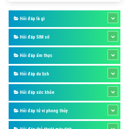
phép tạo nhóm chat lên đến 200.000 thành viên và
được đồng bộ hóa dữ liệu trên nhiều thiết bị.
Bài viết tạo bởi:
VietAds
| Ngày cập nhật:
2024-12-27 07:44:17
|
Đăng
nhập
(588) - No Audio
Hỏi đáp là gì
Hỏi đáp SIM số
Hỏi đáp ẩm thực
Hỏi đáp du lịch