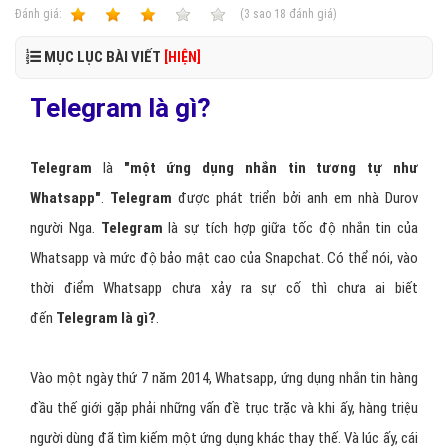
Ðánh giá:
1
2
3
4
5
(
3
sao
18
đánh giá)
MỤC LỤC BÀI VIẾT
[HIỆN]
Telegram là gì?
Telegram
là
"một ứng dụng nhắn tin tương tự như
Whatsapp"
.
Telegram
được phát triển bởi anh em nhà Durov
người Nga.
Telegram
là sự tích hợp giữa tốc độ nhắn tin của
Whatsapp và mức độ bảo mật cao của Snapchat. Có thể nói, vào
thời điểm Whatsapp chưa xảy ra sự cố thì chưa ai biết
đến
Telegram là gì?
.
Vào một ngày thứ 7 năm 2014, Whatsapp, ứng dụng nhắn tin hàng
đầu thế giới gặp phải những vấn đề trục trặc và khi ấy, hàng triệu
người dùng đã tìm kiếm một ứng dụng khác thay thế. Và lúc ấy, cái