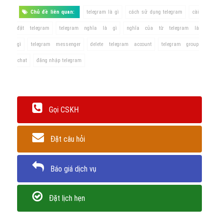
Trân trọng! Cảm ơn bạn đã luôn theo dõi các bài viết
trên Website VietAdsGroup.Vn của công ty chúng tôi!
Quay lại danh mục
"Hỏi đáp là gì"
Quay lại trang chủ
Chủ đề liên quan:
telegram là gì
cách sử dụng telegram
cài
đặt telegram
telegram nghĩa là gì
nghĩa của từ telegram là
gì
telegram messenger
delete telegram account
telegram group
chat
đăng nhập telegram
Gọi CSKH