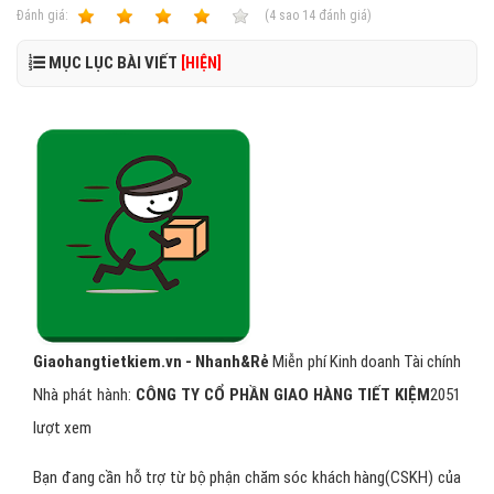
Ðánh giá:
1
2
3
4
5
(
4
sao
14
đánh giá)
MỤC LỤC BÀI VIẾT
[HIỆN]
Giaohangtietkiem.vn - Nhanh&Rẻ
Miễn phí
Kinh doanh Tài chính
Nhà phát hành:
CÔNG TY CỔ PHẦN GIAO HÀNG TIẾT KIỆM
2051
lượt xem
Bạn đang cần hỗ trợ từ bộ phận chăm sóc khách hàng(CSKH) của