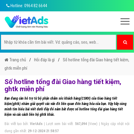
Hotline: 0964 82 6644
Trang chủ
Hỏi đáp là gì
Số hotline tổng đài Giao hàng tiết kiệm,
ghtk miễn phí
Số hotline tổng đài Giao hàng tiết kiệm,
ghtk miễn phí
Bạn đang cần hỗ trợ từ bộ phận chăm sóc khách hàng(CSKH) của Giao hàng tiết
kiệm(ghtk) nhằm giải quyết các vấn đề liên quan đến hàng hóa của bạn. Vậy hãy cùng
mình tìm hiểu bài viết dưới đây để nắm bắt được số hotline tổng đài giao hàng tiết
kiệm và các cách liên hệ ghtk khác.
Bài viết tạo bởi:
VietAds
| Lượt xem bài viết:
567,094
(View) | Ngày cập nhật nội
dung gần nhất:
29-12-2024 21:58:57