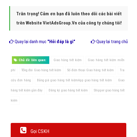
Trân trọng! Cảm ơn bạn đã luôn theo dõi các bài viết
trên Website VietAdsGroup.Vn của công ty chúng tôi!
Quay lại danh mục
"Hỏi đáp là gì"
Quay lại trang chủ
Chủ đề liên quan:
Giao hàng tiết kiệm
Giao hàng tiết kiệm miễn
phí
Tổng đài Giao hàng tiết kiệm
Số điện thoại Giao hàng tiết kiệm
Tra
cứu đơn hàng
Bảng giá giao hàng tiết kiệmApp giao hàng tiết kiệm
Giao
hàng tiết kiệm gần đây
Đăng ký giao hàng tiết kiệm
Shipper giao hàng tiết
kiệm
Gọi CSKH