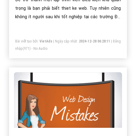
trọng là bạn phải biết thiet ke web. Tuy nhiên cũng
không ít người sau khi tốt nghiệp tại các trường Đại
Học vẫn không thể thiet ke được một website hoàn
chỉnh và thậm chí họ còn không xác định được quá
Bài viết tạo bởi:
VietAds
| Ngày cập nhật:
2024-12-28 06:28:11
|
Đăng
trình thiet ke web như thế nào.
nhập
(971) - No Audio