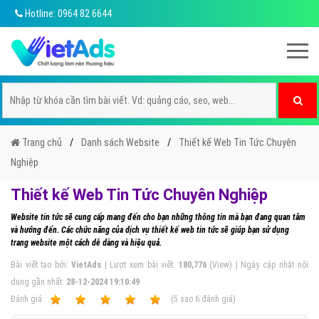
Hotline: 0964 82 6644
Trang chủ
Danh sách Website
Thiết kế Web Tin Tức Chuyên
Nghiệp
Thiết kế Web Tin Tức Chuyên Nghiệp
Website tin tức sẽ cung cấp mang đến cho bạn những thông tin mà bạn đang quan tâm
và hướng đến. Các chức năng của dịch vụ thiết kế web tin tức sẽ giúp bạn sử dụng
trang website một cách dễ dàng và hiệu quả.
Bài viết tạo bởi:
VietAds
| Lượt xem bài viết:
180,776
(View) | Ngày cập nhật nội
dung gần nhất:
28-12-2024 19:10:49
Ðánh giá:
1
2
3
4
5
(
5
sao
6
đánh giá)