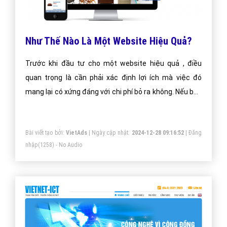
Như Thế Nào Là Một Website Hiệu Quả?
Trước khi đầu tư cho một website hiệu quả , điều
quan trọng là cần phải xác định lợi ích mà việc đó
mang lại có xứng đáng với chi phí bỏ ra không. Nếu bạn
quyết định cần có một website để bán sản phẩm và
dịch vụ ra nước ngoài, thì cần phải:
Bài viết tạo bởi:
VietAds
| Ngày cập nhật:
2024-12-28 09:16:52
|
Đăng
nhập
(1258) - No Audio