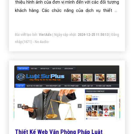
thiệu hình ảnh của đơn vị mình đến với các đối tượng
khách hàng. Các chức năng của dịch vụ thiết kế
website nhà hàng
Bài viết tạo bởi:
VietAds
| Ngày cập nhật:
2024-12-25 11:50:13
|
Đăng
nhập
(1671) - No Audio
Thiết Kế Web Văn Phòng Pháp Luật