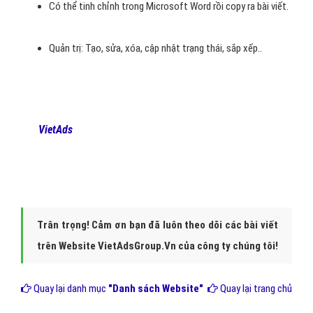
Có thể tinh chỉnh trong Microsoft Word rồi copy ra bài viết.
Quản trị: Tạo, sửa, xóa, cập nhật trạng thái, sắp xếp..
Để thực hiện giải pháp Marketing Online, hãy liên hệ
với
Viet
Ads
để chúng tôi có thể giúp bạn có được Website
với chi phí thấp nhất, hiệu quả mang lại lớn nhất!
Trân trọng! Cảm ơn bạn đã luôn theo dõi các bài viết
trên Website VietAdsGroup.Vn của công ty chúng tôi!
Quay lại danh mục
"Danh sách Website"
Quay lại trang chủ