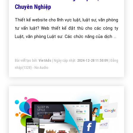
Chuyên Nghiệp
Thiết kế website cho lĩnh vực luật, luật sư, văn phòng
tư vấn luật? Web thiết kế đặt thù cho các công ty
Luật, văn phòng Luật sư. Các chức năng của dịch vụ
thiết kế web văn phòng luật:
Bài viết tạo bởi:
VietAds
| Ngày cập nhật:
2024-12-28 11:50:09
|
Đăng
nhập
(1328) - No Audio