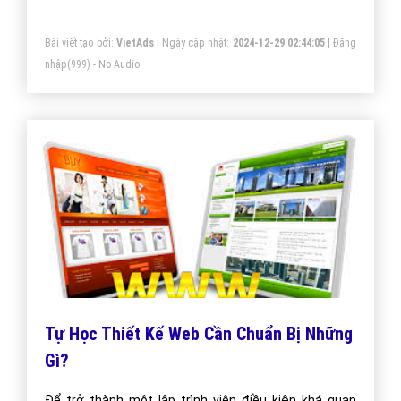
vụ thiết kế web công ty xây dựng:
Bài viết tạo bởi:
VietAds
| Ngày cập nhật:
2024-12-29 02:44:05
|
Đăng
nhập
(999) - No Audio
Tự Học Thiết Kế Web Cần Chuẩn Bị Những
Gì?
Để trở thành một lập trình viên điều kiện khá quan