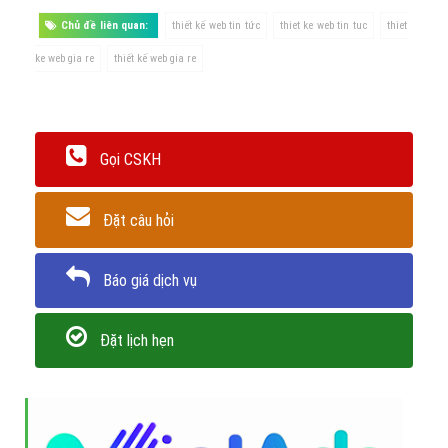
Chủ đề liên quan:
thiết kế web tin tức
thiet ke web tin tuc
thiet
ke web gia re
thiết kế web gia re
Gọi CSKH
Đặt câu hỏi
Báo giá dịch vụ
Đặt lịch hẹn