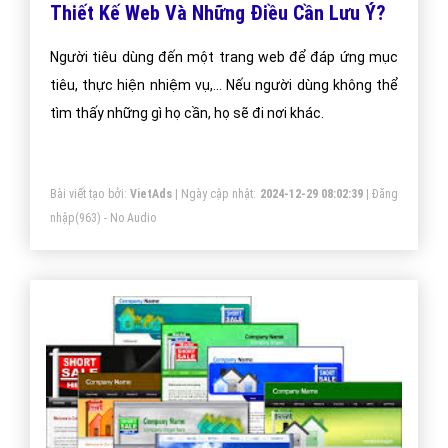
Thiết Kế Web Và Những Điều Cần Lưu Ý?
Người tiêu dùng đến một trang web để đáp ứng mục
tiêu, thực hiện nhiệm vụ,... Nếu người dùng không thể
tìm thấy những gì họ cần, họ sẽ đi nơi khác.
Bài viết tạo bởi:
VietAds
| Ngày cập nhật:
2024-12-29 08:02:39
|
Đăng
nhập
(963) - No Audio