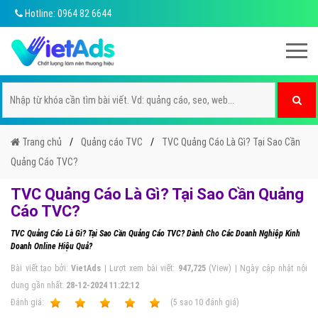
Hotline: 0964 82 6644
Trang chủ
Quảng cáo TVC
TVC Quảng Cáo Là Gì? Tại Sao Cần
Quảng Cáo TVC?
TVC Quảng Cáo Là Gì? Tại Sao Cần Quảng
Cáo TVC?
TVC Quảng Cáo Là Gì? Tại Sao Cần Quảng Cáo TVC? Dành Cho Các Doanh Nghiệp Kinh
Doanh Online Hiệu Quả?
Bài viết tạo bởi:
VietAds
| Lượt xem bài viết:
947,725
(View) | Ngày cập nhật nội
dung gần nhất:
28-12-2024 11:22:12
Ðánh giá:
1
2
3
4
5
(
5
sao
10
đánh giá)