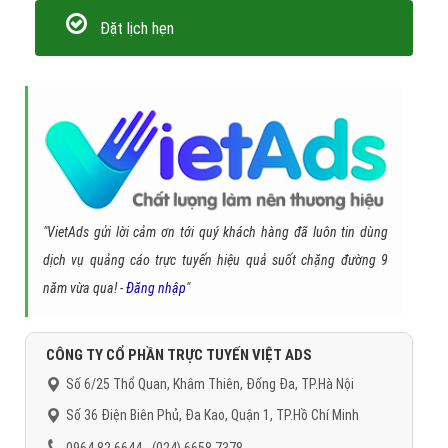
Đặt lịch hẹn
"VietAds gửi lời cảm ơn tới quý khách hàng đã luôn tin dùng
dịch vụ quảng cáo trực tuyến hiệu quả suốt chặng đường 9
năm vừa qua! -
Đăng nhập
"
CÔNG TY CỔ PHẦN TRỰC TUYẾN VIỆT ADS
Số 6/25 Thổ Quan, Khâm Thiên, Đống Đa, TP.Hà Nội
Số 36 Điện Biên Phủ, Đa Kao, Quận 1, TP.Hồ Chí Minh
0964 82 6644 - (024) 6658 7378