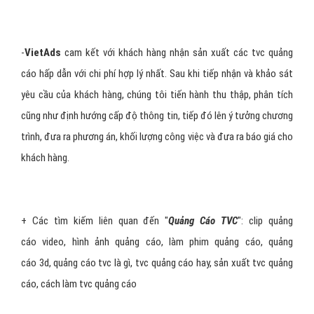
-
VietAds
cam kết với khách hàng nhận sản xuất các tvc quảng
cáo hấp dẫn với chi phí hợp lý nhất. Sau khi tiếp nhận và khảo sát
yêu cầu của khách hàng, chúng tôi tiến hành thu thập, phân tích
cũng như định hướng cấp độ thông tin, tiếp đó lên ý tưởng chương
trình, đưa ra phương án, khối lượng công việc và đưa ra báo giá cho
khách hàng.
+ Các tìm kiếm liên quan đến "
Quảng Cáo TVC
":
clip quảng
cáo video
,
hình ảnh quảng cáo
,
làm phim quảng cáo
,
quảng
cáo 3d
,
quảng cáo tvc là gì
,
tvc quảng cáo hay
,
sản xuất tvc quảng
cáo
,
cách làm tvc quảng cáo