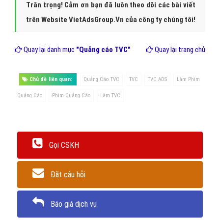
Trân trọng! Cảm ơn bạn đã luôn theo dõi các bài viết
trên Website VietAdsGroup.Vn của công ty chúng tôi!
Quay lại danh mục
"Quảng cáo TVC"
Quay lại trang chủ
Chủ đề liên quan:
Quảng Cáo TVC
TVC
TVC ADS
Làm Phim
Quảng Cáo
Phim Quảng Cáo
Làm TVC
Gọi CSKH
Đặt câu hỏi
Báo giá dịch vụ