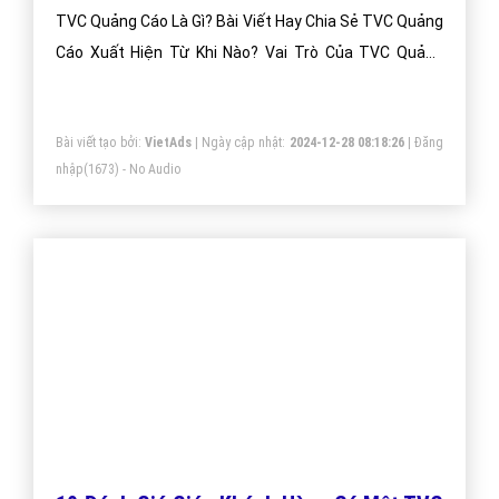
TVC Quảng Cáo Là Gì? Bài Viết Hay Chia Sẻ TVC Quảng
Cáo Xuất Hiện Từ Khi Nào? Vai Trò Của TVC Quảng
Cáo Là Gì?
Bài viết tạo bởi:
VietAds
| Ngày cập nhật:
2024-12-28 08:18:26
|
Đăng
nhập
(1673) - No Audio