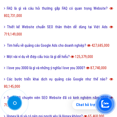
FAQ là gì và câu hỏi thường gặp FAQ có quan trọng Website?
802,731,000
Thiết kế Website chuẩn SEO thân thiện dễ dùng tại Việt Ads
719,149,000
Tìm hiểu về quảng cáo Google Ads cho doanh nghiệp?
427,685,000
Một vài ví dụ về điệp cấu trúc là gì dễ hiểu?
125,379,000
I love you 3000 là gì và những ý nghĩa I love you 3000?
87,740,000
Các bước triển khai dịch vụ quảng cáo Google như thế nào?
80,145,000
Tuyển 03 chuyên viên SEO Website đã có kinh nghiệm năm 2020
Chat hỗ trợ
71,840,000
Honey là gì và có nên gọi người yêu là Honey không?
65,468,000