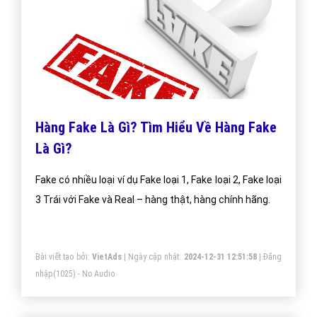
Hàng Fake Là Gì? Tìm Hiểu Về Hàng Fake
Là Gì?
Fake có nhiều loại ví dụ Fake loại 1, Fake loại 2, Fake loại
3 Trái với Fake và Real – hàng thật, hàng chính hãng.
Bài viết tạo bởi:
VietAds
| Ngày cập nhật:
2024-12-31 12:51:58
|
Đăng
nhập
(1025) - No Audio