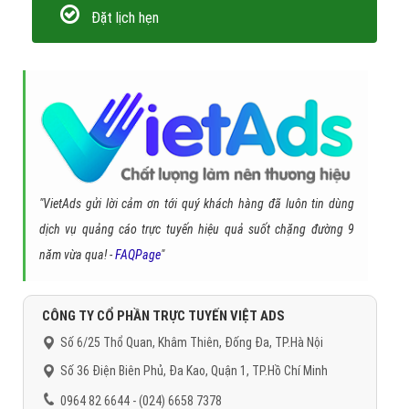
Đặt lịch hẹn
"VietAds gửi lời cảm ơn tới quý khách hàng đã luôn tin dùng
dịch vụ quảng cáo trực tuyến hiệu quả suốt chặng đường 9
năm vừa qua! -
FAQPage
"
CÔNG TY CỔ PHẦN TRỰC TUYẾN VIỆT ADS
Số 6/25 Thổ Quan, Khâm Thiên, Đống Đa, TP.Hà Nội
Số 36 Điện Biên Phủ, Đa Kao, Quận 1, TP.Hồ Chí Minh
0964 82 6644 - (024) 6658 7378