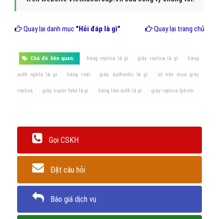
Quay lại danh mục
"Hỏi đáp là gì"
Quay lại trang chủ
Chủ đề liên quan:
hàng replica là gì
giày replica là gì
hàng
auth nghĩa là gì
hàng real
giày authentic là gì
có nên mua giày
replica
giày super fake là gì
hàng like auth là gì
giày replica tphcm
Gọi CSKH
Đặt câu hỏi
Báo giá dịch vụ