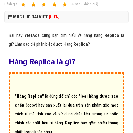
Ðánh giá:
1
2
3
4
5
(
5
sao
6
đánh giá)
MỤC LỤC BÀI VIẾT
[HIỆN]
Bài này
VietAds
cùng bạn tìm hiểu về hàng hàng
Replica
là
gì? Làm sao để phân biệt được Hàng
Replica
?
Hàng Replica là gì?
"Hàng Replica"
là dùng để chỉ các
"loại hàng được sao
chép
(copy) hay sản xuất lại dựa trên sản phẩm gốc một
cách tỉ mỉ, tinh xảo và sử dụng chất liệu tương tự hoặc
chính xác chất liệu từ hãng.
Replica
bao gồm nhiều thang
chất lượng khác nhau.