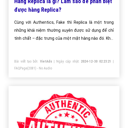
Hàng Replica là gì? Làm sao để phân biệt
được hàng Replica?
Cùng với Authentics, Fake thì Replica là một trong
những khái niệm thường xuyên được sử dụng để chỉ
tính chất – đặc trưng của một mặt hàng nào đó. Khái
niệm hàng Replica cũng đã quen thuộc, nếu chưa biết
hàng Replica là gì có thể tham khảo ngay bài viết này.
Bài viết tạo bởi:
VietAds
| Ngày cập nhật:
2024-12-30 02:23:21
|
FAQPage
(2081) - No Audio