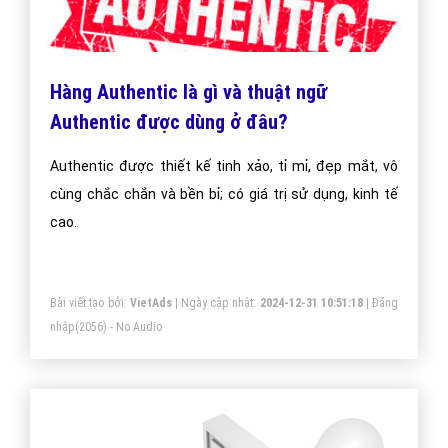
Hàng Authentic là gì và thuật ngữ
Authentic được dùng ở đâu?
Authentic được thiết kế tinh xảo, tỉ mỉ, đẹp mắt, vô
cùng chắc chắn và bền bỉ; có giá trị sử dụng, kinh tế
cao.
Bài viết tạo bởi:
VietAds
| Ngày cập nhật:
2024-12-31 10:51:18
|
Đăng
nhập
(2056) - No Audio