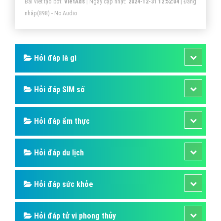
Bài viết tạo bởi:
VietAds
| Ngày cập nhật:
2024-12-31 12:52:04
|
Đăng
Replica cũng như cách phân biệt Replica với các loại
nhập
(898) - No Audio
hàng khác. Hãy cùng VietAdsGroup.Vn tìm hiểu thông
qua bài viết dưới đây nhé!
Hỏi đáp là gì
Hỏi đáp SIM số
Hỏi đáp ẩm thực
Hỏi đáp du lịch
Hỏi đáp sức khỏe
Hỏi đáp tử vi phong thủy