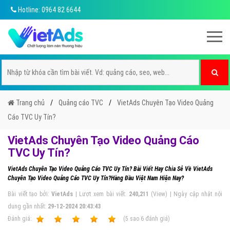
Hotline: 0964 82 6644
Trang chủ
Quảng cáo TVC
VietAds Chuyên Tạo Video Quảng
Cáo TVC Uy Tín?
VietAds Chuyên Tạo Video Quảng Cáo
TVC Uy Tín?
VietAds Chuyên Tạo Video Quảng Cáo TVC Uy Tín? Bài Viết Hay Chia Sẻ Về VietAds
Chuyên Tạo Video Quảng Cáo TVC Uy Tín?Hàng Đầu Việt Nam Hiện Nay?
Bài viết tạo bởi:
VietAds
| Lượt xem bài viết:
240,211
(View) | Ngày cập nhật nội
dung gần nhất:
29-12-2024 20:43:43
Ðánh giá:
1
2
3
4
5
(
5
sao
6
đánh giá)