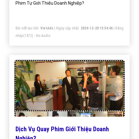
Phim Tự Giới Thiệu Doanh Nghiệp?
Bài viết tạo bởi:
VietAds
| Ngày cập nhật:
2024-12-28 15:54:46
|
Đăng
nhập
(1472) - No Audio
Dịch Vụ Quay Phim Giới Thiệu Doanh
Nghiệp?