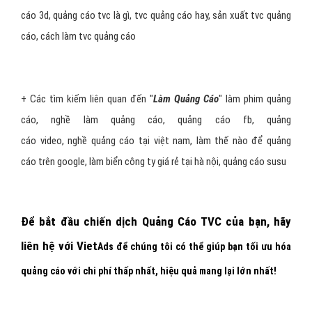
cáo 3d
,
quảng cáo tvc là gì
,
tvc quảng cáo hay
,
sản xuất tvc quảng
cáo
,
cách làm tvc quảng cáo
+ Các tìm kiếm liên quan đến "
Làm Quảng Cáo
"
làm phim quảng
cáo
,
nghề làm quảng cáo
,
quảng cáo fb
,
quảng
cáo video
,
nghề quảng cáo tại việt nam
,
làm thế nào để quảng
cáo trên google
,
làm biển công ty giá rẻ tại hà nội
,
quảng cáo susu
Để bắt đầu chiến dịch Quảng Cáo TVC của bạn
,
hãy
liên hệ với
Viet
Ads
để chúng tôi có thể giúp bạn tối ưu hóa
quảng cáo với chi phí thấp nhất, hiệu quả mang lại lớn nhất!