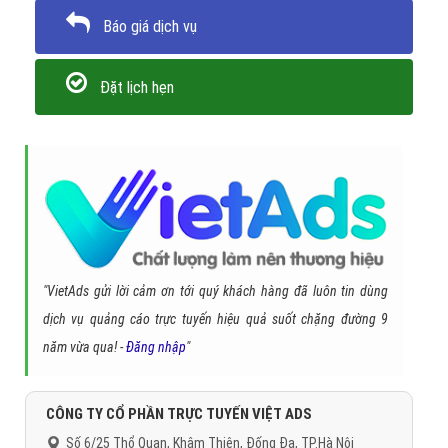
Báo giá dịch vụ
Đặt lịch hẹn
"VietAds gửi lời cảm ơn tới quý khách hàng đã luôn tin dùng
dịch vụ quảng cáo trực tuyến hiệu quả suốt chặng đường 9
năm vừa qua! -
Đăng nhập
"
CÔNG TY CỔ PHẦN TRỰC TUYẾN VIỆT ADS
Số 6/25 Thổ Quan, Khâm Thiên, Đống Đa, TP.Hà Nội