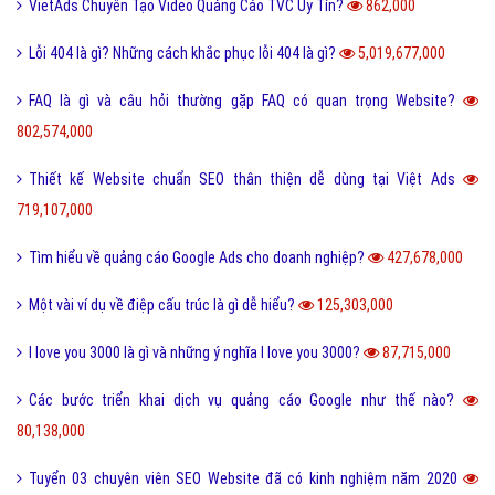
VietAds Chuyên Tạo Video Quảng Cáo TVC Uy Tín?
862,000
Lỗi 404 là gì? Những cách khắc phục lỗi 404 là gì?
5,019,677,000
FAQ là gì và câu hỏi thường gặp FAQ có quan trọng Website?
802,574,000
Thiết kế Website chuẩn SEO thân thiện dễ dùng tại Việt Ads
719,107,000
Tìm hiểu về quảng cáo Google Ads cho doanh nghiệp?
427,678,000
Một vài ví dụ về điệp cấu trúc là gì dễ hiểu?
125,303,000
I love you 3000 là gì và những ý nghĩa I love you 3000?
87,715,000
Các bước triển khai dịch vụ quảng cáo Google như thế nào?
80,138,000
Tuyển 03 chuyên viên SEO Website đã có kinh nghiệm năm 2020