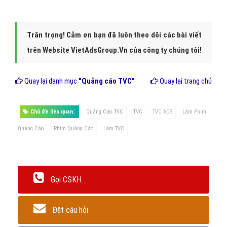
Trân trọng! Cảm ơn bạn đã luôn theo dõi các bài viết
trên Website VietAdsGroup.Vn của công ty chúng tôi!
Quay lại danh mục
"Quảng cáo TVC"
Quay lại trang chủ
Chủ đề liên quan:
Quảng Cáo TVC
TVC
TVC ADS
Làm Phim
Quảng Cáo
Phim Quảng Cáo
Làm TVC
Gọi CSKH
Đặt câu hỏi