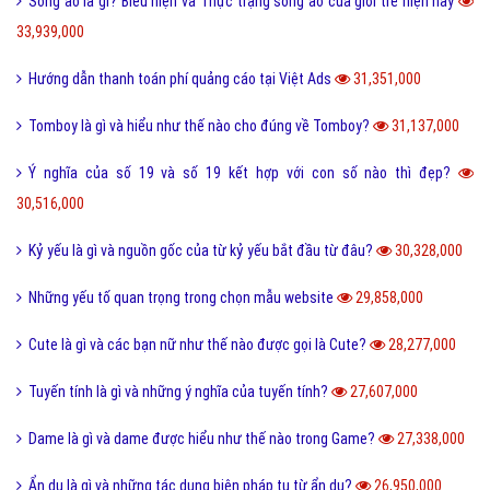
Sống ảo là gì? Biểu hiện và Thực trạng sống ảo của giới trẻ hiện nay
33,939,000
Hướng dẫn thanh toán phí quảng cáo tại Việt Ads
31,351,000
Tomboy là gì và hiểu như thế nào cho đúng về Tomboy?
31,137,000
Ý nghĩa của số 19 và số 19 kết hợp với con số nào thì đẹp?
30,516,000
Kỷ yếu là gì và nguồn gốc của từ kỷ yếu bắt đầu từ đâu?
30,328,000
Những yếu tố quan trọng trong chọn mẫu website
29,858,000
Cute là gì và các bạn nữ như thế nào được gọi là Cute?
28,277,000
Tuyến tính là gì và những ý nghĩa của tuyến tính?
27,607,000
Dame là gì và dame được hiểu như thế nào trong Game?
27,338,000
Ẩn dụ là gì và những tác dụng biện pháp tu từ ẩn dụ?
26,950,000