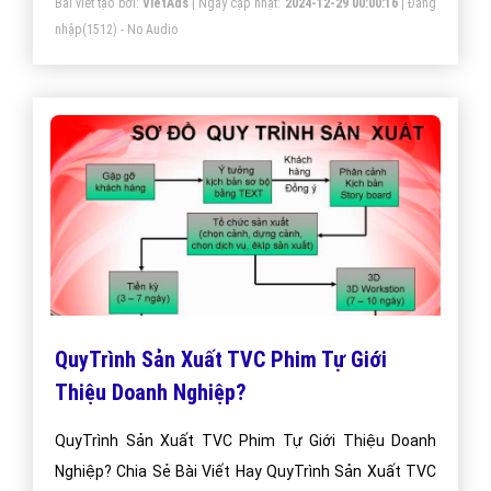
Bài viết tạo bởi:
VietAds
| Ngày cập nhật:
2024-12-29 00:00:16
|
Đăng
nhập
(1512) - No Audio
QuyTrình Sản Xuất TVC Phim Tự Giới
Thiệu Doanh Nghiệp?
QuyTrình Sản Xuất TVC Phim Tự Giới Thiệu Doanh
Nghiệp? Chia Sẻ Bài Viết Hay QuyTrình Sản Xuất TVC