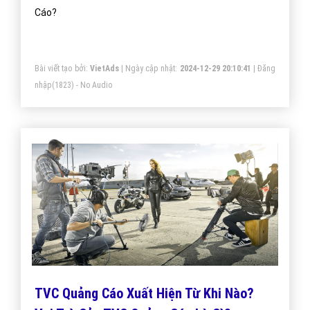
Cáo?
Bài viết tạo bởi:
VietAds
| Ngày cập nhật:
2024-12-29 20:10:41
|
Đăng
nhập
(1823) - No Audio
TVC Quảng Cáo Xuất Hiện Từ Khi Nào?