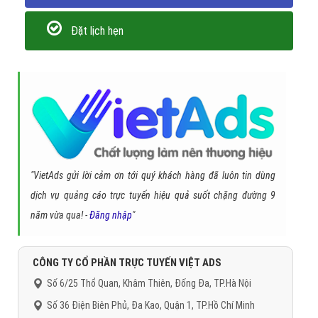
Đặt lịch hẹn
"VietAds gửi lời cảm ơn tới quý khách hàng đã luôn tin dùng
dịch vụ quảng cáo trực tuyến hiệu quả suốt chặng đường 9
năm vừa qua! -
Đăng nhập
"
CÔNG TY CỔ PHẦN TRỰC TUYẾN VIỆT ADS
Số 6/25 Thổ Quan, Khâm Thiên, Đống Đa, TP.Hà Nội
Số 36 Điện Biên Phủ, Đa Kao, Quận 1, TP.Hồ Chí Minh