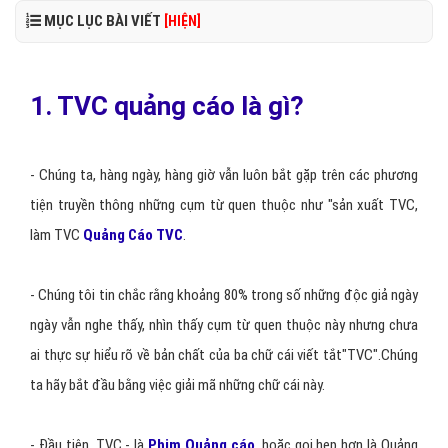
MỤC LỤC BÀI VIẾT
[HIỆN]
1. TVC quảng cáo là gì?
- Chúng ta, hàng ngày, hàng giờ vẫn luôn bắt gặp trên các phương
tiện truyền thông những cụm từ quen thuộc như "sản xuất TVC,
làm TVC
Quảng Cáo TVC
.
- Chúng tôi tin chắc rằng khoảng 80% trong số những độc giả ngày
ngày vẫn nghe thấy, nhìn thấy cụm từ quen thuộc này nhưng chưa
ai thực sự hiểu rõ về bản chất của ba chữ cái viết tắt"TVC".Chúng
ta hãy bắt đầu bằng việc giải mã những chữ cái này.
- Đầu tiên, TVC - là
Phim Quảng cáo
, hoặc gọi hẹp hơn là Quảng