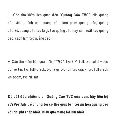
+ Các tìm kiếm liên quan đến "
Quảng Cáo TVC
":
clip quảng
cáo video
,
hình ảnh quảng cáo
,
làm phim quảng cáo
,
quảng
cáo 3d
,
quảng cáo tvc là gì
,
tvc quảng cáo hay
,
sản xuất tvc quảng
cáo
,
cách làm tvc quảng cáo
+
Các tìm kiếm liên quan đến "
TVC
":
tvc 3.71 full
,
tvc total video
converter
,
tvc full+crack
,
tvc là gì
,
tvc full
tvc crack
,
tvc full crack
vn-zoom
,
tvc full mf
Để bắt đầu chiến dịch Quảng Cáo TVC của bạn
,
hãy liên hệ
với
Viet
Ads
để chúng tôi có thể giúp bạn tối ưu hóa quảng cáo
với chi phí thấp nhất, hiệu quả mang lại lớn nhất!