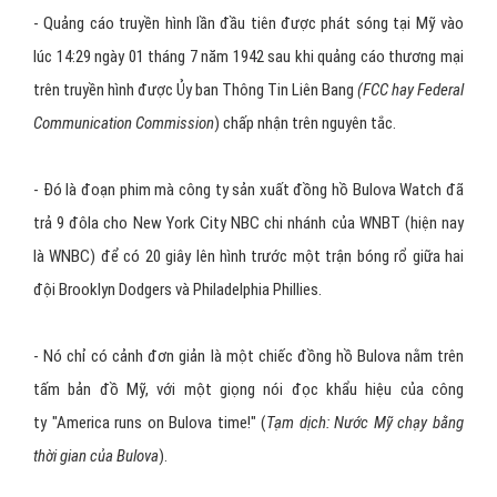
- Quảng cáo truyền hình lần đầu tiên được phát sóng tại Mỹ vào
lúc 14:29 ngày 01 tháng 7 năm 1942 sau khi quảng cáo thương mại
trên truyền hình được Ủy ban Thông Tin Liên Bang
(FCC hay Federal
Communication Commission
) chấp nhận trên nguyên tắc.
- Đó là đoạn phim mà công ty sản xuất đồng hồ Bulova Watch đã
trả 9 đôla cho New York City NBC chi nhánh của WNBT (hiện nay
là WNBC) để có 20 giây lên hình trước một trận bóng rổ giữa hai
đội Brooklyn Dodgers và Philadelphia Phillies.
- Nó chỉ có cảnh đơn giản là một chiếc đồng hồ Bulova nằm trên
tấm bản đồ Mỹ, với một giọng nói đọc khẩu hiệu của công
ty "America runs on Bulova time!" (
Tạm dịch: Nước Mỹ chạy bằng
thời gian của Bulova
).