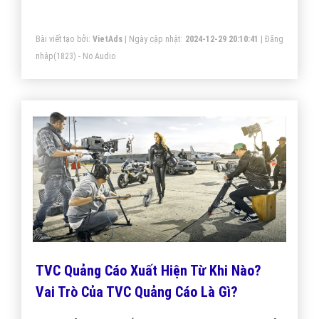
Bài viết tạo bởi:
VietAds
| Ngày cập nhật:
2024-12-29 20:10:41
|
Đăng
nhập
(1823) - No Audio
TVC Quảng Cáo Xuất Hiện Từ Khi Nào?
Vai Trò Của TVC Quảng Cáo Là Gì?