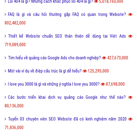
Lỗi 404 là gì? Những cách khắc phục lỗi 404 là gì?
5,018,160,000
FAQ là gì và câu hỏi thường gặp FAQ có quan trọng Website?
802,482,000
Thiết kế Website chuẩn SEO thân thiện dễ dùng tại Việt Ads
719,089,000
Tìm hiểu về quảng cáo Google Ads cho doanh nghiệp?
427,673,000
Một vài ví dụ về điệp cấu trúc là gì dễ hiểu?
125,295,000
I love you 3000 là gì và những ý nghĩa I love you 3000?
87,698,000
Các bước triển khai dịch vụ quảng cáo Google như thế nào?
80,136,000
Tuyển 03 chuyên viên SEO Website đã có kinh nghiệm năm 2020
71,836,000