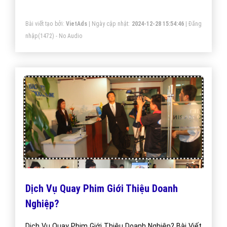
Bài viết tạo bởi:
VietAds
| Ngày cập nhật:
2024-12-28 15:54:46
|
Đăng
nhập
(1472) - No Audio
Dịch Vụ Quay Phim Giới Thiệu Doanh
Nghiệp?
Dịch Vụ Quay Phim Giới Thiệu Doanh Nghiệp? Bài Viết