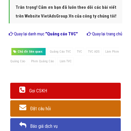
Trân trọng! Cảm ơn bạn đã luôn theo dõi các bài viết
trên Website VietAdsGroup.Vn của công ty chúng tôi!
Quay lại danh mục
"Quảng cáo TVC"
Quay lại trang chủ
Chủ đề liên quan:
Quảng Cáo TVC
TVC
TVC ADS
Làm Phim
Quảng Cáo
Phim Quảng Cáo
Làm TVC
Gọi CSKH
Đặt câu hỏi
Báo giá dịch vụ