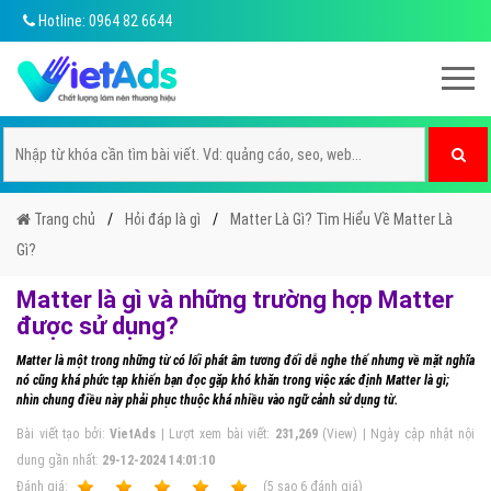
Hotline: 0964 82 6644
Trang chủ
Hỏi đáp là gì
Matter Là Gì? Tìm Hiểu Về Matter Là
Gì?
Matter là gì và những trường hợp Matter
được sử dụng?
Matter là một trong những từ có lối phát âm tương đối dễ nghe thế nhưng về mặt nghĩa
nó cũng khá phức tạp khiến bạn đọc gặp khó khăn trong việc xác định Matter là gì;
nhìn chung điều này phải phục thuộc khá nhiều vào ngữ cảnh sử dụng từ.
Bài viết tạo bởi:
VietAds
| Lượt xem bài viết:
231,269
(View) | Ngày cập nhật nội
dung gần nhất:
29-12-2024 14:01:10
Ðánh giá:
1
2
3
4
5
(
5
sao
6
đánh giá)