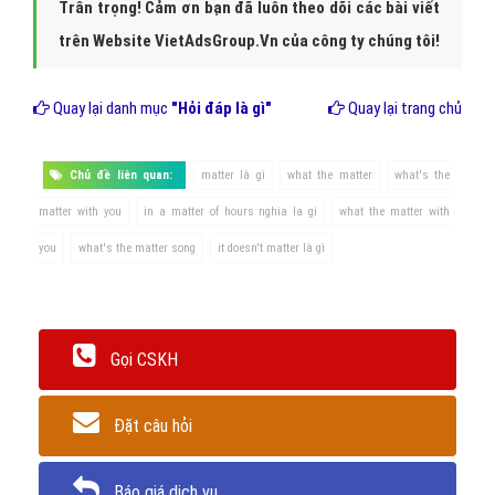
Trân trọng! Cảm ơn bạn đã luôn theo dõi các bài viết
trên Website VietAdsGroup.Vn của công ty chúng tôi!
Quay lại danh mục
"Hỏi đáp là gì"
Quay lại trang chủ
Chủ đề liên quan:
matter là gì
what the matter
what's the
matter with you
in a matter of hours nghia la gi
what the matter with
you
what's the matter song
it doesn't matter là gì
Gọi CSKH
Đặt câu hỏi
Báo giá dịch vụ