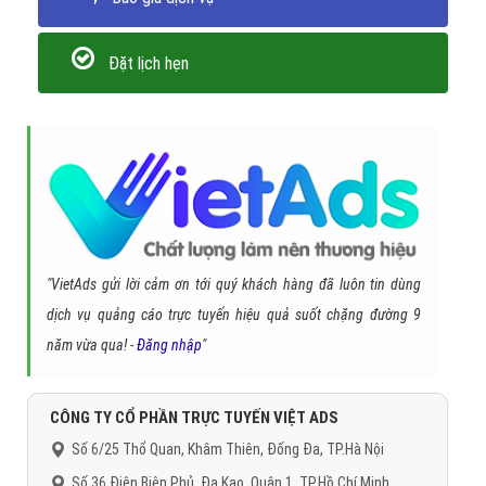
Đặt lịch hẹn
"VietAds gửi lời cảm ơn tới quý khách hàng đã luôn tin dùng
dịch vụ quảng cáo trực tuyến hiệu quả suốt chặng đường 9
năm vừa qua! -
Đăng nhập
"
CÔNG TY CỔ PHẦN TRỰC TUYẾN VIỆT ADS
Số 6/25 Thổ Quan, Khâm Thiên, Đống Đa, TP.Hà Nội
Số 36 Điện Biên Phủ, Đa Kao, Quận 1, TP.Hồ Chí Minh