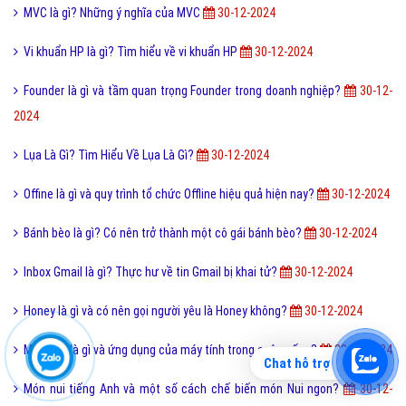
MVC là gì? Những ý nghĩa của MVC
30-12-2024
Vi khuẩn HP là gì? Tìm hiểu về vi khuẩn HP
30-12-2024
Founder là gì và tầm quan trọng Founder trong doanh nghiệp?
30-12-
2024
Lụa Là Gì? Tìm Hiểu Về Lụa Là Gì?
30-12-2024
Offine là gì và quy trình tổ chức Offline hiệu quả hiện nay?
30-12-2024
Bánh bèo là gì? Có nên trở thành một cô gái bánh bèo?
30-12-2024
Inbox Gmail là gì? Thực hư về tin Gmail bị khai tử?
30-12-2024
Honey là gì và có nên gọi người yêu là Honey không?
30-12-2024
Máy tính là gì và ứng dụng của máy tính trong cuộc sống?
30-12-2024
Chat hỗ trợ
Món nui tiếng Anh và một số cách chế biến món Nui ngon?
30-12-