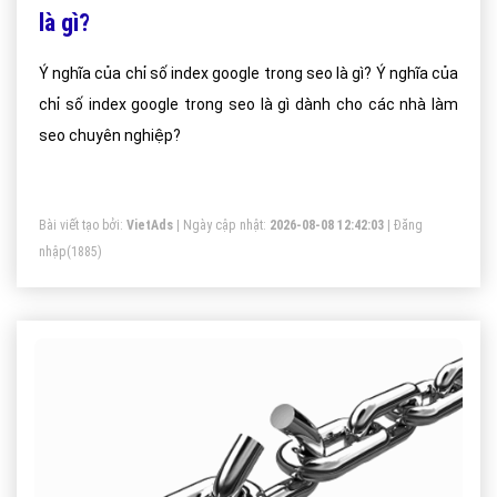
là gì?
Ý nghĩa của chỉ số index google trong seo là gì? Ý nghĩa của
chỉ số index google trong seo là gì dành cho các nhà làm
seo chuyên nghiệp?
Bài viết tạo bởi:
VietAds
| Ngày cập nhật:
2026-08-08 12:42:03
|
Đăng
nhập
(1885)