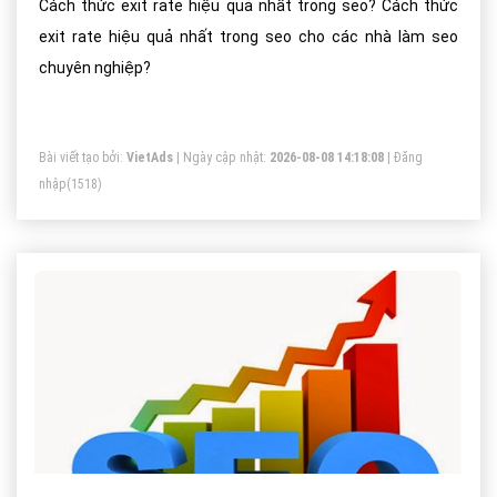
Cách thức exit rate hiệu quả nhất trong seo? Cách thức
exit rate hiệu quả nhất trong seo cho các nhà làm seo
chuyên nghiệp?
Bài viết tạo bởi:
VietAds
| Ngày cập nhật:
2026-08-08 14:18:08
|
Đăng
nhập
(1518)