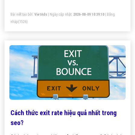
Bài viết tạo bởi:
VietAds
| Ngày cập nhật:
2026-08-09 10:39:10
|
Đăng
nhập
(1526)
Cách thức exit rate hiệu quả nhất trong
seo?