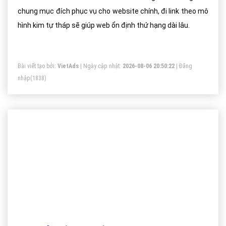
chung mục đích phục vụ cho website chính, đi link theo mô
hình kim tự tháp sẽ giúp web ổn định thứ hạng dài lâu.
Bài viết tạo bởi:
VietAds
| Ngày cập nhật:
2026-08-06 20:50:22
|
Đăng
nhập
(1838)