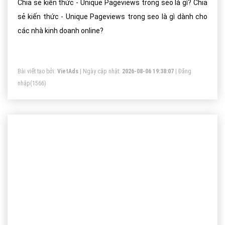
Chia sẻ kiến thức - Unique Pageviews trong seo là gì? Chia
sẻ kiến thức - Unique Pageviews trong seo là gì dành cho
các nhà kinh doanh online?
Bài viết tạo bởi:
VietAds
| Ngày cập nhật:
2026-08-06 19:38:07
|
Đăng
nhập
(1566)