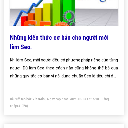
Những kiến thức cơ bản cho người mới
làm Seo.
Khi làm Seo, mỗi người đều có phương pháp riêng của từng
người. Dù làm Seo theo cách nào cũng không thể bỏ qua
những quy tắc cơ bản vì nội dung chuẩn Seo là tiêu chí đầu
tiên để đánh giá sự thành công của một dự án Seo.
Bài viết tạo bởi:
VietAds
| Ngày cập nhật:
2026-08-06 16:15:18
|
Đăng
nhập
(31078)