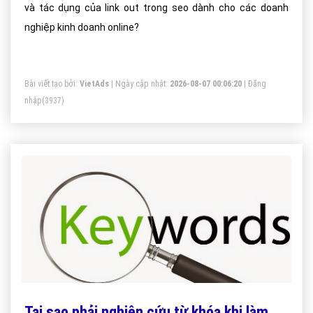
và tác dụng của link out trong seo dành cho các doanh
nghiệp kinh doanh online?
Bài viết tạo bởi:
VietAds
| Ngày cập nhật:
2026-08-07 00:06:20
|
Đăng
nhập
(3937)
Tại sao phải nghiên cứu từ khóa khi làm