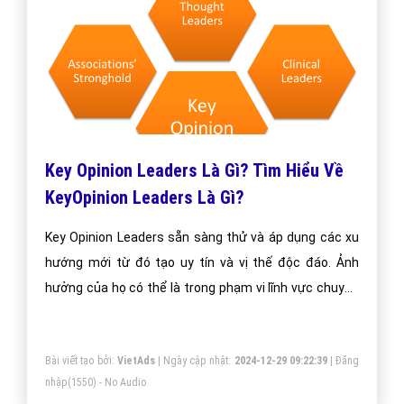
Key Opinion Leaders Là Gì? Tìm Hiểu Về
KeyOpinion Leaders Là Gì?
Key Opinion Leaders sẵn sàng thử và áp dụng các xu
hướng mới từ đó tạo uy tín và vị thế độc đáo. Ảnh
hưởng của họ có thể là trong phạm vi lĩnh vực chuyên
môn, quốc gia hoặc quốc tế. Điều này khiến Key
Opinion Leaders trở thành mục tiêu lý tưởng cho các
Bài viết tạo bởi:
VietAds
| Ngày cập nhật:
2024-12-29 09:22:39
|
Đăng
chiến dịch Marketing.
nhập
(1550) - No Audio