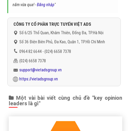
năm vừa qua! -
Đăng nhập
"
CÔNG TY CỔ PHẦN TRỰC TUYẾN VIỆT ADS
Số 6/25 Thổ Quan, Khâm Thiên, Đống Đa, TP.Hà Nội
Số 36 Điện Biên Phủ, Đa Kao, Quận 1, TP.Hồ Chí Minh
0964 82 6644 - (024) 6658 7378
(024) 6658 7378
support@vietadsgroup.vn
https://vietadsgroup.vn
Một vài bài viết cùng chủ đề "key opinion
leaders là gì"