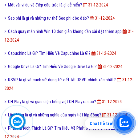
Một vài ví dụ về điệp cấu trúc là gì dễ hiểu?
31-12-2024
Seo phi là gì và những tư thế Seo phi độc đáo?
31-12-2024
Cách quay màn hình Win 10 đơn giản không cần cài đặt thêm app
31-
12-2024
Capuchino Là Gì? Tìm Hiểu Về Capuchino Là Gì?
31-12-2024
Google Drive Là Gì? Tìm Hiểu Về Google Drive Là Gì?
31-12-2024
RSVP là gì và cách sử dụng từ viết tắt RSVP chính xác nhất?
31-12-
2024
CH Play là gì và giao diện tiếng việt CH Play ra sao?
31-12-2024
Lập đông là gì và những nghĩa của ngày tiết lập đông?
31-12-2024
Chat hỗ trợ
Phát Xạ Kích Thích Là Gì? Tìm Hiểu Về Phát Xạ Kích Thích Là Gì?
31-
12-2024