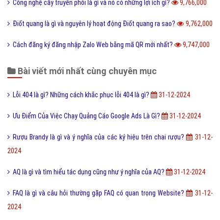
Công nghệ cấy truyền phôi là gì và nó có những lợi ích gì?
9,766,000
Điốt quang là gì và nguyên lý hoạt động Điốt quang ra sao?
9,762,000
Cách đăng ký đăng nhập Zalo Web bằng mã QR mới nhất?
9,747,000
Bài viết mới nhất cùng chuyên mục
Lỗi 404 là gì? Những cách khắc phục lỗi 404 là gì?
31-12-2024
Ưu Điểm Của Việc Chạy Quảng Cáo Google Ads Là Gì?
31-12-2024
Rượu Brandy là gì và ý nghĩa của các ký hiệu trên chai rượu?
31-12-
2024
AQ là gì và tìm hiểu tác dụng cũng như ý nghĩa của AQ?
31-12-2024
FAQ là gì và câu hỏi thường gặp FAQ có quan trọng Website?
31-12-
2024