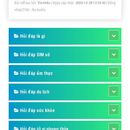
Bài viết tạo bởi:
VietAds
| Ngày cập nhật:
2024-12-29 13:33:42
|
Đăng
nhập
(736) - No Audio
Hỏi đáp là gì
Hỏi đáp SIM số
Hỏi đáp ẩm thực
Hỏi đáp du lịch
Hỏi đáp sức khỏe
Hỏi đáp tử vi phong thủy