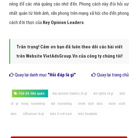
riêng để các nhà quảng cáo nhớ đến. Phong cách này đòi hỏi sự
nhất quán từ hình ảnh, văn phong trên mạng xã hội cho đến phong
cách đời thực của
Key Opinion Leaders
.
Trân trọng! Cảm ơn bạn đã luôn theo dõi các bài viết
trên Website VietAdsGroup.Vn của công ty chúng tôi!
Quay lại danh mục
"Hỏi đáp là gì"
Quay lại trang chủ
Chủ đề liên quan:
key opinion leaders là gì
kol nghĩa là gì
kols
là gì trong marketing
kol marketing
chiến dịch kols
danh sách
kols
influencer là gì
kols ở việt nam
kols facebook