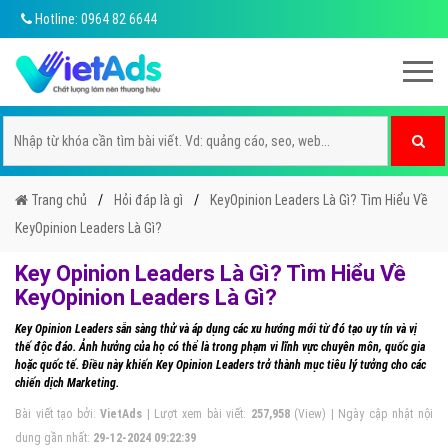
Hotline: 0964 82 6644
Trang chủ
Hỏi đáp là gì
KeyOpinion Leaders Là Gì? Tìm Hiểu Về
KeyOpinion Leaders Là Gì?
Key Opinion Leaders Là Gì? Tìm Hiểu Về
KeyOpinion Leaders Là Gì?
Key Opinion Leaders sẵn sàng thử và áp dụng các xu hướng mới từ đó tạo uy tín và vị
thế độc đáo. Ảnh hưởng của họ có thể là trong phạm vi lĩnh vực chuyên môn, quốc gia
hoặc quốc tế. Điều này khiến Key Opinion Leaders trở thành mục tiêu lý tưởng cho các
chiến dịch Marketing.
Bài viết tạo bởi:
VietAds
| Lượt xem bài viết:
257,958
(View) | Ngày cập nhật nội
dung gần nhất:
29-12-2024 09:22:39