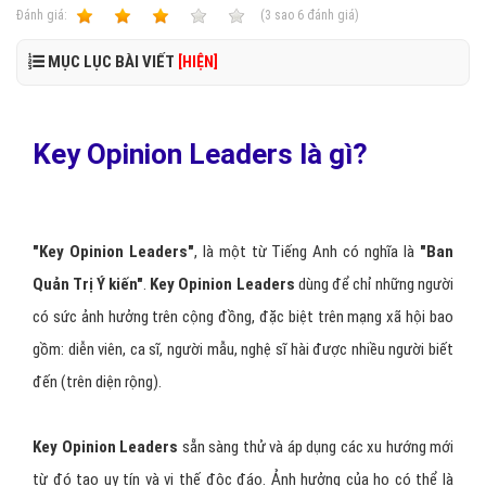
Ðánh giá:
1
2
3
4
5
(
3
sao
6
đánh giá)
MỤC LỤC BÀI VIẾT
[HIỆN]
Key Opinion Leaders là gì?
"Key Opinion Leaders"
, là một từ Tiếng Anh có nghĩa là
"Ban
Quản Trị Ý kiến"
. ​​
Key Opinion Leaders
dùng để chỉ những người
có sức ảnh hưởng trên cộng đồng, đặc biệt trên mạng xã hội bao
gồm: diễn viên, ca sĩ, người mẫu, nghệ sĩ hài được nhiều người biết
đến (trên diện rộng).
Key Opinion Leaders
sẵn sàng thử và áp dụng các xu hướng mới
từ đó tạo uy tín và vị thế độc đáo. Ảnh hưởng của họ có thể là